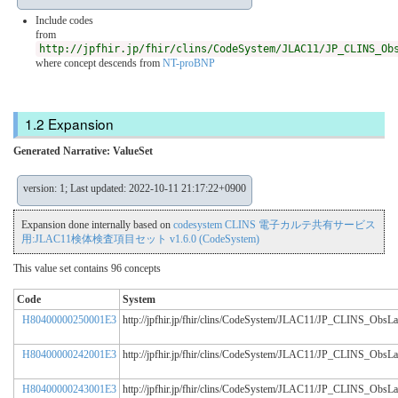
Include codes
from
http://jpfhir.jp/fhir/clins/CodeSystem/JLAC11/JP_CLINS_Ob
where concept descends from
NT-proBNP
Expansion
Generated Narrative: ValueSet
version: 1; Last updated: 2022-10-11 21:17:22+0900
Expansion done internally based on
codesystem CLINS 電子カルテ共有サービス
用:JLAC11検体検査項目セット v1.6.0 (CodeSystem)
This value set contains 96 concepts
Code
System
H80400000250001E3
http://jpfhir.jp/fhir/clins/CodeSystem/JLAC11/JP_CLINS_Obs
H80400000242001E3
http://jpfhir.jp/fhir/clins/CodeSystem/JLAC11/JP_CLINS_Obs
H80400000243001E3
http://jpfhir.jp/fhir/clins/CodeSystem/JLAC11/JP_CLINS_Obs