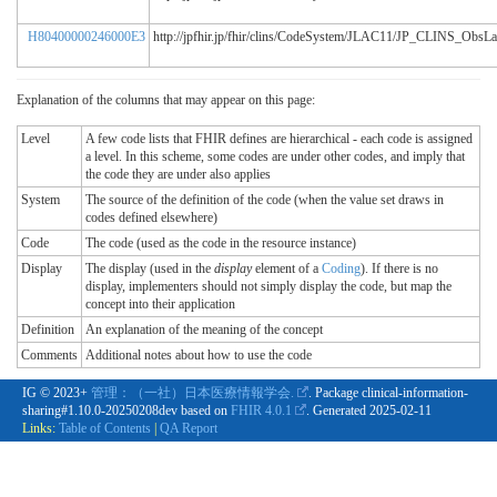
H80400000246000E3
http://jpfhir.jp/fhir/clins/CodeSystem/JLAC11/JP_CLINS_Obs
Explanation of the columns that may appear on this page:
Level
A few code lists that FHIR defines are hierarchical - each code is assigned
a level. In this scheme, some codes are under other codes, and imply that
the code they are under also applies
System
The source of the definition of the code (when the value set draws in
codes defined elsewhere)
Code
The code (used as the code in the resource instance)
Display
The display (used in the
display
element of a
Coding
). If there is no
display, implementers should not simply display the code, but map the
concept into their application
Definition
An explanation of the meaning of the concept
Comments
Additional notes about how to use the code
IG © 2023+
管理：（一社）日本医療情報学会.
. Package clinical-information-
sharing#1.10.0-20250208dev based on
FHIR 4.0.1
. Generated
2025-02-11
Links:
Table of Contents
|
QA Report