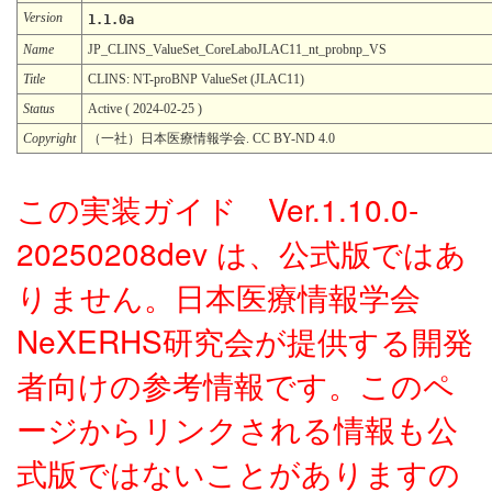
Version
1.1.0a
Name
JP_CLINS_ValueSet_CoreLaboJLAC11_nt_probnp_VS
Title
CLINS: NT-proBNP ValueSet (JLAC11)
Status
Active ( 2024-02-25 )
Copyright
（一社）日本医療情報学会. CC BY-ND 4.0
この実装ガイド Ver.1.10.0-
20250208dev は、公式版ではあ
りません。日本医療情報学会
NeXERHS研究会が提供する開発
者向けの参考情報です。このペ
ージからリンクされる情報も公
式版ではないことがありますの