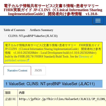
電子カルテ情報共有サービス2文書５情報+患者サマリー
FHIR実装ガイド JP-CLINS（CLinical Information Sharing
ImplementationGuide） 開発者向け参考情報 v1.10.0-
20250208dev
1.10.0-20250208dev - update Japan
Table of Contents
Artifacts Summary
CLINS: NT-proBNP ValueSet (JLAC11)
電子カルテ情報共有サービス2文書５情報+患者サマリー FHIR実装ガイド
JP-CLINS（CLinical Information Sharing ImplementationGuide） 開発者向け参考
情報 v1.10.0-20250208dev - Local Development build (v1.10.0-20250208dev)
built by the FHIR (HL7® FHIR® Standard) Build Tools. See the
Directory of
published versions
Narrative Content
JSON
ValueSet: CLINS: NT-proBNP ValueSet (JLAC11)
項目
内容
定義URL
http://jpfhir.jp/fhir/clins/ValueSet/JLAC11/JP_CLINS