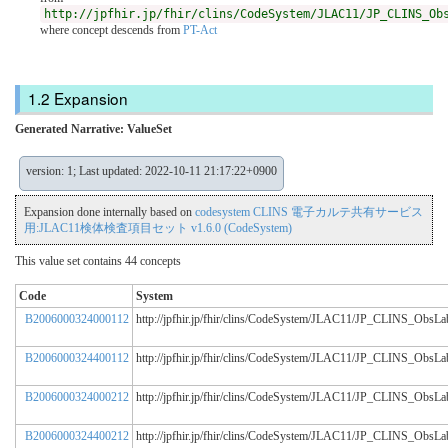
http://jpfhir.jp/fhir/clins/CodeSystem/JLAC11/JP_CLINS_Ob
where concept descends from
PT-Act
Expansion
Generated Narrative: ValueSet
version: 1; Last updated: 2022-10-11 21:17:22+0900
Expansion done internally based on
codesystem CLINS 電子カルテ共有サービス
用:JLAC11検体検査項目セット v1.6.0 (CodeSystem)
This value set contains 44 concepts
Code
System
B2006000324000112
http://jpfhir.jp/fhir/clins/CodeSystem/JLAC11/JP_CLINS_Obs
B2006000324400112
http://jpfhir.jp/fhir/clins/CodeSystem/JLAC11/JP_CLINS_Obs
B2006000324000212
http://jpfhir.jp/fhir/clins/CodeSystem/JLAC11/JP_CLINS_Obs
B2006000324400212
http://jpfhir.jp/fhir/clins/CodeSystem/JLAC11/JP_CLINS_Obs