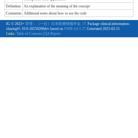
Definition
An explanation of the meaning of the concept
Comments
Additional notes about how to use the code
IG © 2023+
管理：（一社）日本医療情報学会.
. Package clinical-information-
sharing#1.10.0-20250208dev based on
FHIR 4.0.1
. Generated
2025-02-11
Links:
Table of Contents
|
QA Report