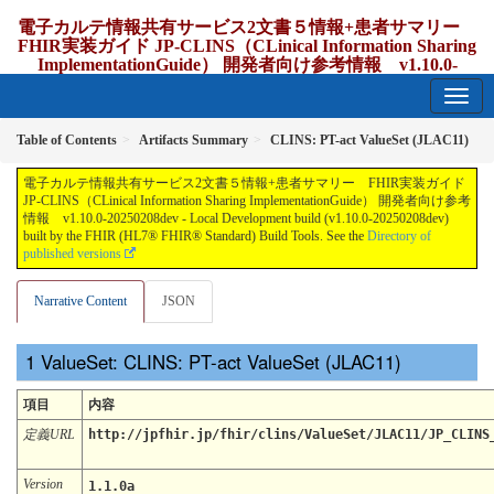
電子カルテ情報共有サービス2文書５情報+患者サマリー
FHIR実装ガイド JP-CLINS（CLinical Information Sharing
ImplementationGuide） 開発者向け参考情報 v1.10.0-
20250208dev
1.10.0-20250208dev - update Japan
Table of Contents
Artifacts Summary
CLINS: PT-act ValueSet (JLAC11)
電子カルテ情報共有サービス2文書５情報+患者サマリー FHIR実装ガイド
JP-CLINS（CLinical Information Sharing ImplementationGuide） 開発者向け参考
情報 v1.10.0-20250208dev - Local Development build (v1.10.0-20250208dev)
built by the FHIR (HL7® FHIR® Standard) Build Tools. See the
Directory of
published versions
Narrative Content
JSON
ValueSet: CLINS: PT-act ValueSet (JLAC11)
項目
内容
定義URL
http://jpfhir.jp/fhir/clins/ValueSet/JLAC11/JP_CLINS
Version
1.1.0a