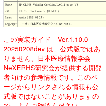
Name
JP_CLINS_ValueSet_CoreLaboJLAC11_pt_act_VS
Title
CLINS: PT-act ValueSet (JLAC11)
Status
Active ( 2024-02-25 )
Copyright
（一社）日本医療情報学会. CC BY-ND 4.0
この実装ガイド Ver.1.10.0-
20250208dev は、公式版ではあ
りません。日本医療情報学会
NeXERHS研究会が提供する開発
者向けの参考情報です。このペ
ージからリンクされる情報も公
式版ではないことがありますの
で、よくご確認ください。