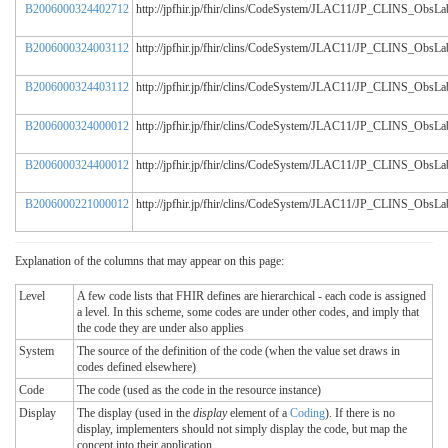
B2006000324402712
http://jpfhir.jp/fhir/clins/CodeSystem/JLAC11/JP_CLINS_Obs
B2006000324003112
http://jpfhir.jp/fhir/clins/CodeSystem/JLAC11/JP_CLINS_Obs
B2006000324403112
http://jpfhir.jp/fhir/clins/CodeSystem/JLAC11/JP_CLINS_Obs
B2006000324000012
http://jpfhir.jp/fhir/clins/CodeSystem/JLAC11/JP_CLINS_Obs
B2006000324400012
http://jpfhir.jp/fhir/clins/CodeSystem/JLAC11/JP_CLINS_Obs
B2006000221000012
http://jpfhir.jp/fhir/clins/CodeSystem/JLAC11/JP_CLINS_Obs
Explanation of the columns that may appear on this page:
Level
A few code lists that FHIR defines are hierarchical - each code is assigned
a level. In this scheme, some codes are under other codes, and imply that
the code they are under also applies
System
The source of the definition of the code (when the value set draws in
codes defined elsewhere)
Code
The code (used as the code in the resource instance)
Display
The display (used in the
display
element of a
Coding
). If there is no
display, implementers should not simply display the code, but map the
concept into their application