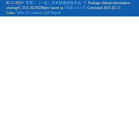
IG © 2023+
管理：（一社）日本医療情報学会.
. Package clinical-information-
sharing#1.10.0-20250208dev based on
FHIR 4.0.1
. Generated
2025-02-11
Links:
Table of Contents
|
QA Report