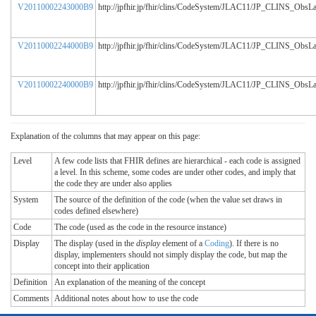
V20110002243000B9
http://jpfhir.jp/fhir/clins/CodeSystem/JLAC11/JP_CLINS_ObsL
V20110002244000B9
http://jpfhir.jp/fhir/clins/CodeSystem/JLAC11/JP_CLINS_ObsL
V20110002240000B9
http://jpfhir.jp/fhir/clins/CodeSystem/JLAC11/JP_CLINS_ObsL
Explanation of the columns that may appear on this page:
Level
A few code lists that FHIR defines are hierarchical - each code is assigned
a level. In this scheme, some codes are under other codes, and imply that
the code they are under also applies
System
The source of the definition of the code (when the value set draws in
codes defined elsewhere)
Code
The code (used as the code in the resource instance)
Display
The display (used in the
display
element of a
Coding
). If there is no
display, implementers should not simply display the code, but map the
concept into their application
Definition
An explanation of the meaning of the concept
Comments
Additional notes about how to use the code