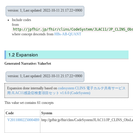
version: 1; Last updated: 2022-10-11 21:17:22+0900
Include codes
from
http://jpfhir.jp/fhir/clins/CodeSystem/JLAC11/JP_CLINS_Ob
where concept descends from
HBs-AB-QUANT
Expansion
Generated Narrative: ValueSet
version: 1; Last updated: 2022-10-11 21:17:22+0900
Expansion done internally based on
codesystem CLINS 電子カルテ共有サービス
用:JLAC11感染症検査項目セット v1.6.0 (CodeSystem)
This value set contains 61 concepts
Code
System
V20110002250004B9
http://jpfhir.jp/fhir/clins/CodeSystem/JLAC11/JP_CLINS_ObsL