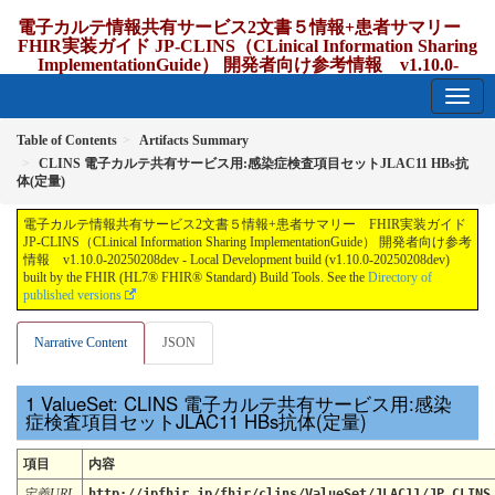
電子カルテ情報共有サービス2文書５情報+患者サマリー
FHIR実装ガイド JP-CLINS（CLinical Information Sharing
ImplementationGuide） 開発者向け参考情報 v1.10.0-
20250208dev
1.10.0-20250208dev - update Japan
Table of Contents
Artifacts Summary
CLINS 電子カルテ共有サービス用:感染症検査項目セットJLAC11 HBs抗
体(定量)
電子カルテ情報共有サービス2文書５情報+患者サマリー FHIR実装ガイド
JP-CLINS（CLinical Information Sharing ImplementationGuide） 開発者向け参考
情報 v1.10.0-20250208dev - Local Development build (v1.10.0-20250208dev)
built by the FHIR (HL7® FHIR® Standard) Build Tools. See the
Directory of
published versions
Narrative Content
JSON
ValueSet: CLINS 電子カルテ共有サービス用:感染
症検査項目セットJLAC11 HBs抗体(定量)
項目
内容
定義URL
http://jpfhir.jp/fhir/clins/ValueSet/JLAC11/JP_CLINS