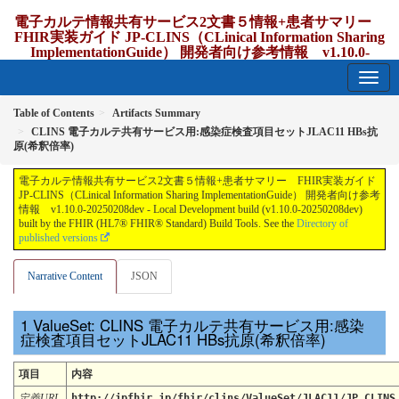
電子カルテ情報共有サービス2文書５情報+患者サマリー
FHIR実装ガイド JP-CLINS（CLinical Information Sharing
ImplementationGuide） 開発者向け参考情報 v1.10.0-
20250208dev
1.10.0-20250208dev - update Japan
Table of Contents
Artifacts Summary
CLINS 電子カルテ共有サービス用:感染症検査項目セットJLAC11 HBs抗
原(希釈倍率)
電子カルテ情報共有サービス2文書５情報+患者サマリー FHIR実装ガイド
JP-CLINS（CLinical Information Sharing ImplementationGuide） 開発者向け参考
情報 v1.10.0-20250208dev - Local Development build (v1.10.0-20250208dev)
built by the FHIR (HL7® FHIR® Standard) Build Tools. See the
Directory of
published versions
Narrative Content
JSON
ValueSet: CLINS 電子カルテ共有サービス用:感染
症検査項目セットJLAC11 HBs抗原(希釈倍率)
項目
内容
定義URL
http://jpfhir.jp/fhir/clins/ValueSet/JLAC11/JP_CLINS