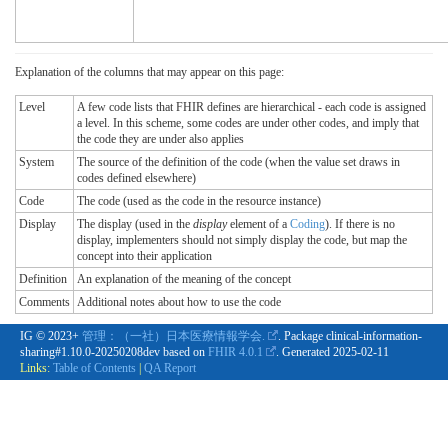
Explanation of the columns that may appear on this page:
Level
A few code lists that FHIR defines are hierarchical - each code is assigned
a level. In this scheme, some codes are under other codes, and imply that
the code they are under also applies
System
The source of the definition of the code (when the value set draws in
codes defined elsewhere)
Code
The code (used as the code in the resource instance)
Display
The display (used in the
display
element of a
Coding
). If there is no
display, implementers should not simply display the code, but map the
concept into their application
Definition
An explanation of the meaning of the concept
Comments
Additional notes about how to use the code
IG © 2023+
管理：（一社）日本医療情報学会.
. Package clinical-information-
sharing#1.10.0-20250208dev based on
FHIR 4.0.1
. Generated
2025-02-11
Links:
Table of Contents
|
QA Report