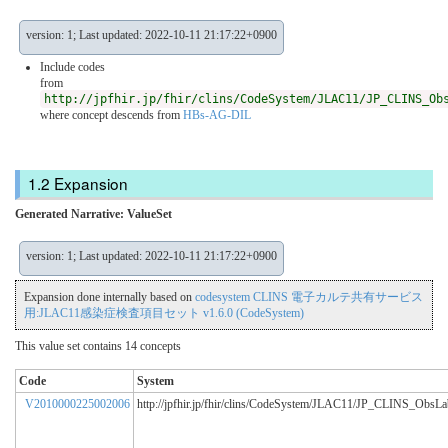
version: 1; Last updated: 2022-10-11 21:17:22+0900
Include codes
from
http://jpfhir.jp/fhir/clins/CodeSystem/JLAC11/JP_CLINS_Ob
where concept descends from
HBs-AG-DIL
Expansion
Generated Narrative: ValueSet
version: 1; Last updated: 2022-10-11 21:17:22+0900
Expansion done internally based on
codesystem CLINS 電子カルテ共有サービス
用:JLAC11感染症検査項目セット v1.6.0 (CodeSystem)
This value set contains 14 concepts
Code
System
V2010000225002006
http://jpfhir.jp/fhir/clins/CodeSystem/JLAC11/JP_CLINS_ObsL