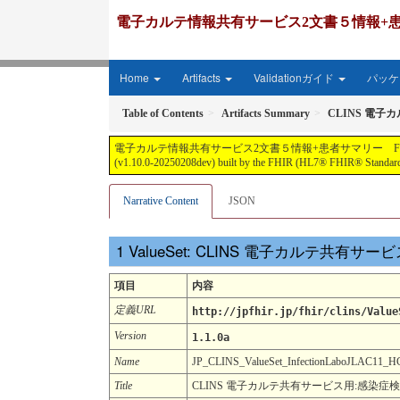
電子カルテ情報共有サービス2文書５情報+患者サマリー FH
Home
Artifacts
Validationガイド
パッケー
Table of Contents
Artifacts Summary
CLINS 電子
電子カルテ情報共有サービス2文書５情報+患者サマリー FHIR実装ガイド JP-CLIN
(v1.10.0-20250208dev) built by the FHIR (HL7® FHIR® Standard)
Narrative Content
JSON
ValueSet: CLINS 電子カルテ共有
項目
内容
定義URL
http://jpfhir.jp/fhir/clins/Value
Version
1.1.0a
Name
JP_CLINS_ValueSet_InfectionLaboJLAC11
Title
CLINS 電子カルテ共有サービス用:感染症検