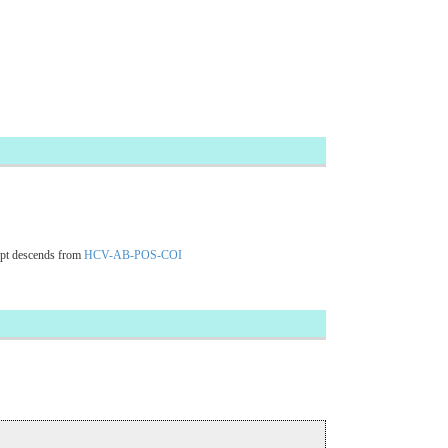
pt descends from
HCV-AB-POS-COI