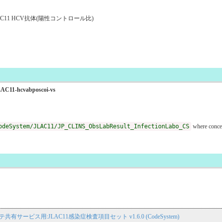
C11 HCV抗体(陽性コントロール比)
JLAC11-hcvabposcoi-vs
odeSystem/JLAC11/JP_CLINS_ObsLabResult_InfectionLabo_CS
where conce
子カルテ共有サービス用:JLAC11感染症検査項目セット v1.6.0 (CodeSystem)