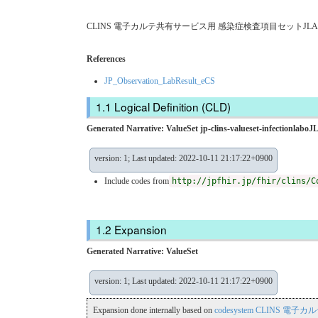
CLINS 電子カルテ共有サービス用 感染症検査項目セットJLA
References
JP_Observation_LabResult_eCS
Logical Definition (CLD)
Generated Narrative: ValueSet jp-clins-valueset-infectionlabo
version: 1; Last updated: 2022-10-11 21:17:22+0900
Include codes from
http://jpfhir.jp/fhir/clins/C
Expansion
Generated Narrative: ValueSet
version: 1; Last updated: 2022-10-11 21:17:22+0900
Expansion done internally based on
codesystem CLINS 電