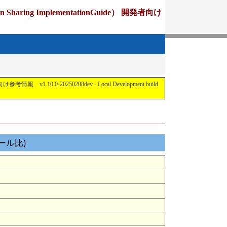
ing ImplementationGuide） 開発者向け
1.10.0-20250208dev - Local Development build
ロール比)