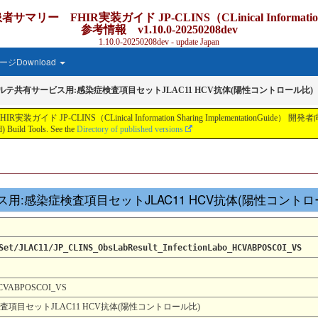
IR実装ガイド JP-CLINS（CLinical Information Shar
参考情報 v1.10.0-20250208dev
1.10.0-20250208dev - update Japan
ジDownload
カルテ共有サービス用:感染症検査項目セットJLAC11 HCV抗体(陽性コントロール比)
S（CLinical Information Sharing ImplementationGuide） 開発者向け参考情報 v
 Build Tools. See the
Directory of published versions
サービス用:感染症検査項目セットJLAC11 HCV抗体(陽性コント
Set/JLAC11/JP_CLINS_ObsLabResult_InfectionLabo_HCVABPOSCOI_VS
_HCVABPOSCOI_VS
査項目セットJLAC11 HCV抗体(陽性コントロール比)