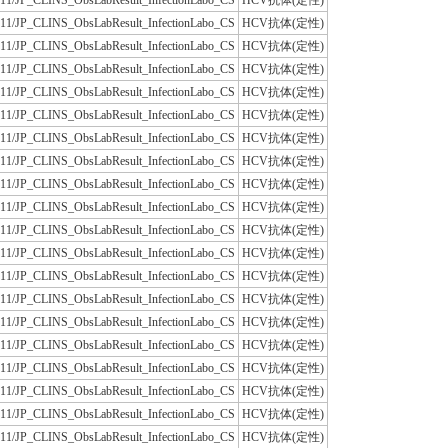
JLAC11/JP_CLINS_ObsLabResult_InfectionLabo_CS
HCV抗体(定性)
JLAC11/JP_CLINS_ObsLabResult_InfectionLabo_CS
HCV抗体(定性)
JLAC11/JP_CLINS_ObsLabResult_InfectionLabo_CS
HCV抗体(定性)
JLAC11/JP_CLINS_ObsLabResult_InfectionLabo_CS
HCV抗体(定性)
JLAC11/JP_CLINS_ObsLabResult_InfectionLabo_CS
HCV抗体(定性)
JLAC11/JP_CLINS_ObsLabResult_InfectionLabo_CS
HCV抗体(定性)
JLAC11/JP_CLINS_ObsLabResult_InfectionLabo_CS
HCV抗体(定性)
JLAC11/JP_CLINS_ObsLabResult_InfectionLabo_CS
HCV抗体(定性)
JLAC11/JP_CLINS_ObsLabResult_InfectionLabo_CS
HCV抗体(定性)
JLAC11/JP_CLINS_ObsLabResult_InfectionLabo_CS
HCV抗体(定性)
JLAC11/JP_CLINS_ObsLabResult_InfectionLabo_CS
HCV抗体(定性)
JLAC11/JP_CLINS_ObsLabResult_InfectionLabo_CS
HCV抗体(定性)
JLAC11/JP_CLINS_ObsLabResult_InfectionLabo_CS
HCV抗体(定性)
JLAC11/JP_CLINS_ObsLabResult_InfectionLabo_CS
HCV抗体(定性)
JLAC11/JP_CLINS_ObsLabResult_InfectionLabo_CS
HCV抗体(定性)
JLAC11/JP_CLINS_ObsLabResult_InfectionLabo_CS
HCV抗体(定性)
JLAC11/JP_CLINS_ObsLabResult_InfectionLabo_CS
HCV抗体(定性)
JLAC11/JP_CLINS_ObsLabResult_InfectionLabo_CS
HCV抗体(定性)
JLAC11/JP_CLINS_ObsLabResult_InfectionLabo_CS
HCV抗体(定性)
JLAC11/JP_CLINS_ObsLabResult_InfectionLabo_CS
HCV抗体(定性)