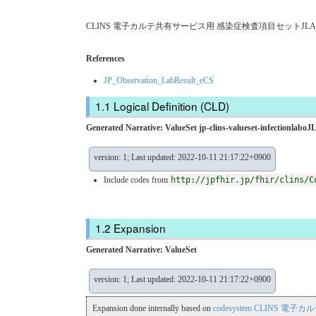
CLINS 電子カルテ共有サービス用 感染症検査項目セットJLAC1
References
JP_Observation_LabResult_eCS
Logical Definition (CLD)
Generated Narrative: ValueSet jp-clins-valueset-infectionlabo
version: 1; Last updated: 2022-10-11 21:17:22+0900
Include codes from
http://jpfhir.jp/fhir/clins/C
Expansion
Generated Narrative: ValueSet
version: 1; Last updated: 2022-10-11 21:17:22+0900
Expansion done internally based on
codesystem CLINS 電