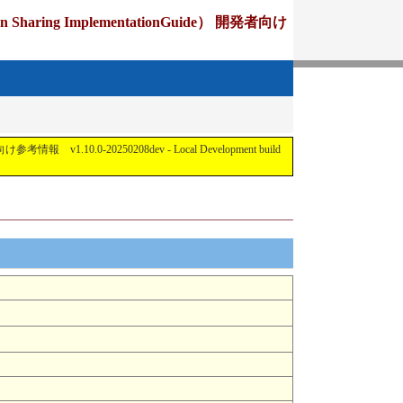
ing ImplementationGuide） 開発者向け
1.10.0-20250208dev - Local Development build