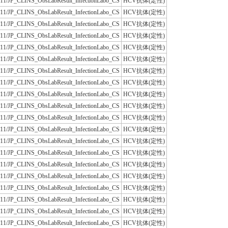
JLAC11/JP_CLINS_ObsLabResult_InfectionLabo_CS
HCV抗体(定性)
JLAC11/JP_CLINS_ObsLabResult_InfectionLabo_CS
HCV抗体(定性)
JLAC11/JP_CLINS_ObsLabResult_InfectionLabo_CS
HCV抗体(定性)
JLAC11/JP_CLINS_ObsLabResult_InfectionLabo_CS
HCV抗体(定性)
JLAC11/JP_CLINS_ObsLabResult_InfectionLabo_CS
HCV抗体(定性)
JLAC11/JP_CLINS_ObsLabResult_InfectionLabo_CS
HCV抗体(定性)
JLAC11/JP_CLINS_ObsLabResult_InfectionLabo_CS
HCV抗体(定性)
JLAC11/JP_CLINS_ObsLabResult_InfectionLabo_CS
HCV抗体(定性)
JLAC11/JP_CLINS_ObsLabResult_InfectionLabo_CS
HCV抗体(定性)
JLAC11/JP_CLINS_ObsLabResult_InfectionLabo_CS
HCV抗体(定性)
JLAC11/JP_CLINS_ObsLabResult_InfectionLabo_CS
HCV抗体(定性)
JLAC11/JP_CLINS_ObsLabResult_InfectionLabo_CS
HCV抗体(定性)
JLAC11/JP_CLINS_ObsLabResult_InfectionLabo_CS
HCV抗体(定性)
JLAC11/JP_CLINS_ObsLabResult_InfectionLabo_CS
HCV抗体(定性)
JLAC11/JP_CLINS_ObsLabResult_InfectionLabo_CS
HCV抗体(定性)
JLAC11/JP_CLINS_ObsLabResult_InfectionLabo_CS
HCV抗体(定性)
JLAC11/JP_CLINS_ObsLabResult_InfectionLabo_CS
HCV抗体(定性)
JLAC11/JP_CLINS_ObsLabResult_InfectionLabo_CS
HCV抗体(定性)
JLAC11/JP_CLINS_ObsLabResult_InfectionLabo_CS
HCV抗体(定性)
JLAC11/JP_CLINS_ObsLabResult_InfectionLabo_CS
HCV抗体(定性)