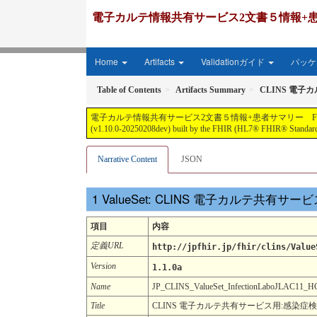
電子カルテ情報共有サービス2文書５情報+患者サマリー FH
Home
Artifacts
Validationガイド
パッケー
Table of Contents
Artifacts Summary
CLINS 電子
電子カルテ情報共有サービス2文書５情報+患者サマリー FHIR実装ガイド JP-CLIN
(v1.10.0-20250208dev) built by the FHIR (HL7® FHIR® Standard)
Narrative Content
JSON
ValueSet: CLINS 電子カルテ共有サ
項目
内容
定義URL
http://jpfhir.jp/fhir/clins/Value
Version
1.1.0a
Name
JP_CLINS_ValueSet_InfectionLaboJLAC11
Title
CLINS 電子カルテ共有サービス用:感染症検査