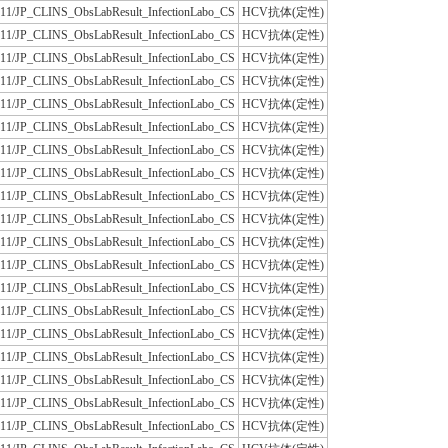
JLAC11/JP_CLINS_ObsLabResult_InfectionLabo_CS
HCV抗体(定性)
JLAC11/JP_CLINS_ObsLabResult_InfectionLabo_CS
HCV抗体(定性)
JLAC11/JP_CLINS_ObsLabResult_InfectionLabo_CS
HCV抗体(定性)
JLAC11/JP_CLINS_ObsLabResult_InfectionLabo_CS
HCV抗体(定性)
JLAC11/JP_CLINS_ObsLabResult_InfectionLabo_CS
HCV抗体(定性)
JLAC11/JP_CLINS_ObsLabResult_InfectionLabo_CS
HCV抗体(定性)
JLAC11/JP_CLINS_ObsLabResult_InfectionLabo_CS
HCV抗体(定性)
JLAC11/JP_CLINS_ObsLabResult_InfectionLabo_CS
HCV抗体(定性)
JLAC11/JP_CLINS_ObsLabResult_InfectionLabo_CS
HCV抗体(定性)
JLAC11/JP_CLINS_ObsLabResult_InfectionLabo_CS
HCV抗体(定性)
JLAC11/JP_CLINS_ObsLabResult_InfectionLabo_CS
HCV抗体(定性)
JLAC11/JP_CLINS_ObsLabResult_InfectionLabo_CS
HCV抗体(定性)
JLAC11/JP_CLINS_ObsLabResult_InfectionLabo_CS
HCV抗体(定性)
JLAC11/JP_CLINS_ObsLabResult_InfectionLabo_CS
HCV抗体(定性)
JLAC11/JP_CLINS_ObsLabResult_InfectionLabo_CS
HCV抗体(定性)
JLAC11/JP_CLINS_ObsLabResult_InfectionLabo_CS
HCV抗体(定性)
JLAC11/JP_CLINS_ObsLabResult_InfectionLabo_CS
HCV抗体(定性)
JLAC11/JP_CLINS_ObsLabResult_InfectionLabo_CS
HCV抗体(定性)
JLAC11/JP_CLINS_ObsLabResult_InfectionLabo_CS
HCV抗体(定性)