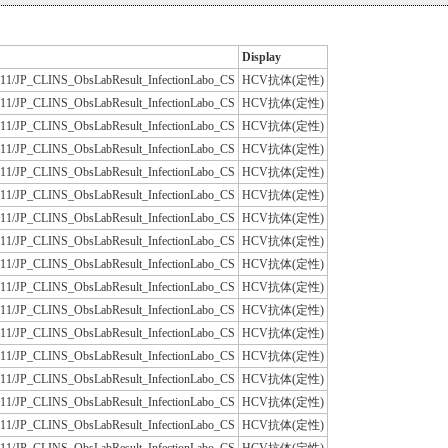
Display
JLAC11/JP_CLINS_ObsLabResult_InfectionLabo_CS
HCV抗体(定性)
JLAC11/JP_CLINS_ObsLabResult_InfectionLabo_CS
HCV抗体(定性)
JLAC11/JP_CLINS_ObsLabResult_InfectionLabo_CS
HCV抗体(定性)
JLAC11/JP_CLINS_ObsLabResult_InfectionLabo_CS
HCV抗体(定性)
JLAC11/JP_CLINS_ObsLabResult_InfectionLabo_CS
HCV抗体(定性)
JLAC11/JP_CLINS_ObsLabResult_InfectionLabo_CS
HCV抗体(定性)
JLAC11/JP_CLINS_ObsLabResult_InfectionLabo_CS
HCV抗体(定性)
JLAC11/JP_CLINS_ObsLabResult_InfectionLabo_CS
HCV抗体(定性)
JLAC11/JP_CLINS_ObsLabResult_InfectionLabo_CS
HCV抗体(定性)
JLAC11/JP_CLINS_ObsLabResult_InfectionLabo_CS
HCV抗体(定性)
JLAC11/JP_CLINS_ObsLabResult_InfectionLabo_CS
HCV抗体(定性)
JLAC11/JP_CLINS_ObsLabResult_InfectionLabo_CS
HCV抗体(定性)
JLAC11/JP_CLINS_ObsLabResult_InfectionLabo_CS
HCV抗体(定性)
JLAC11/JP_CLINS_ObsLabResult_InfectionLabo_CS
HCV抗体(定性)
JLAC11/JP_CLINS_ObsLabResult_InfectionLabo_CS
HCV抗体(定性)
JLAC11/JP_CLINS_ObsLabResult_InfectionLabo_CS
HCV抗体(定性)