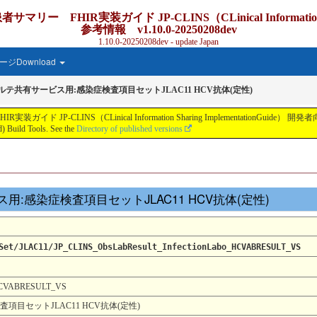
IR実装ガイド JP-CLINS（CLinical Information Shar
参考情報 v1.10.0-20250208dev
1.10.0-20250208dev - update Japan
ジDownload
カルテ共有サービス用:感染症検査項目セットJLAC11 HCV抗体(定性)
S（CLinical Information Sharing ImplementationGuide） 開発者向け参考情報 v
 Build Tools. See the
Directory of published versions
ービス用:感染症検査項目セットJLAC11 HCV抗体(定性)
Set/JLAC11/JP_CLINS_ObsLabResult_InfectionLabo_HCVABRESULT_VS
_HCVABRESULT_VS
項目セットJLAC11 HCV抗体(定性)