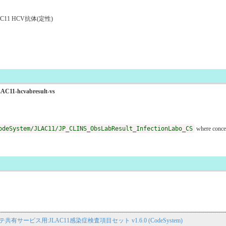
1 HCV抗体(定性)
JLAC11-hcvabresult-vs
odeSystem/JLAC11/JP_CLINS_ObsLabResult_InfectionLabo_CS
where conce
子カルテ共有サービス用:JLAC11感染症検査項目セット v1.6.0 (CodeSystem)