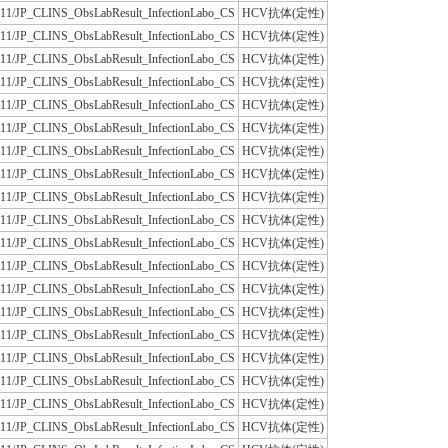
JLAC11/JP_CLINS_ObsLabResult_InfectionLabo_CS
HCV抗体(定性)
JLAC11/JP_CLINS_ObsLabResult_InfectionLabo_CS
HCV抗体(定性)
JLAC11/JP_CLINS_ObsLabResult_InfectionLabo_CS
HCV抗体(定性)
JLAC11/JP_CLINS_ObsLabResult_InfectionLabo_CS
HCV抗体(定性)
JLAC11/JP_CLINS_ObsLabResult_InfectionLabo_CS
HCV抗体(定性)
JLAC11/JP_CLINS_ObsLabResult_InfectionLabo_CS
HCV抗体(定性)
JLAC11/JP_CLINS_ObsLabResult_InfectionLabo_CS
HCV抗体(定性)
JLAC11/JP_CLINS_ObsLabResult_InfectionLabo_CS
HCV抗体(定性)
JLAC11/JP_CLINS_ObsLabResult_InfectionLabo_CS
HCV抗体(定性)
JLAC11/JP_CLINS_ObsLabResult_InfectionLabo_CS
HCV抗体(定性)
JLAC11/JP_CLINS_ObsLabResult_InfectionLabo_CS
HCV抗体(定性)
JLAC11/JP_CLINS_ObsLabResult_InfectionLabo_CS
HCV抗体(定性)
JLAC11/JP_CLINS_ObsLabResult_InfectionLabo_CS
HCV抗体(定性)
JLAC11/JP_CLINS_ObsLabResult_InfectionLabo_CS
HCV抗体(定性)
JLAC11/JP_CLINS_ObsLabResult_InfectionLabo_CS
HCV抗体(定性)
JLAC11/JP_CLINS_ObsLabResult_InfectionLabo_CS
HCV抗体(定性)
JLAC11/JP_CLINS_ObsLabResult_InfectionLabo_CS
HCV抗体(定性)
JLAC11/JP_CLINS_ObsLabResult_InfectionLabo_CS
HCV抗体(定性)
JLAC11/JP_CLINS_ObsLabResult_InfectionLabo_CS
HCV抗体(定性)