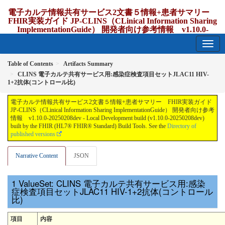
電子カルテ情報共有サービス2文書５情報+患者サマリー
FHIR実装ガイド JP-CLINS（CLinical Information Sharing
ImplementationGuide） 開発者向け参考情報 v1.10.0-
20250208dev
1.10.0-20250208dev - update Japan
Table of Contents
Artifacts Summary
CLINS 電子カルテ共有サービス用:感染症検査項目セットJLAC11 HIV-
1+2抗体(コントロール比)
電子カルテ情報共有サービス2文書５情報+患者サマリー FHIR実装ガイド
JP-CLINS（CLinical Information Sharing ImplementationGuide） 開発者向け参考
情報 v1.10.0-20250208dev - Local Development build (v1.10.0-20250208dev)
built by the FHIR (HL7® FHIR® Standard) Build Tools. See the
Directory of
published versions
Narrative Content
JSON
ValueSet: CLINS 電子カルテ共有サービス用:感染
症検査項目セットJLAC11 HIV-1+2抗体(コントロール
比)
項目
内容