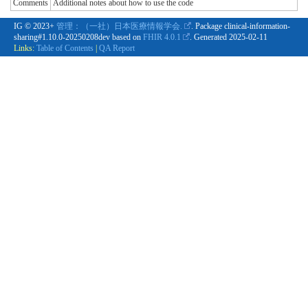
Comments
Additional notes about how to use the code
IG © 2023+
管理：（一社）日本医療情報学会.
. Package clinical-information-
sharing#1.10.0-20250208dev based on
FHIR 4.0.1
. Generated
2025-02-11
Links:
Table of Contents
|
QA Report