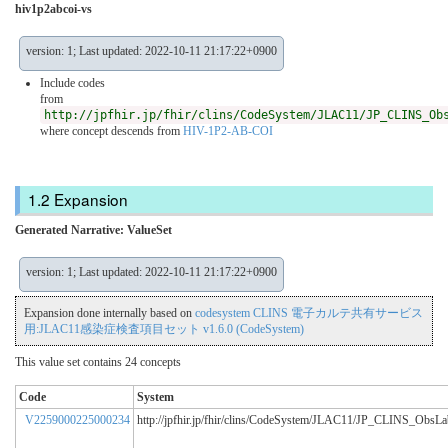
hiv1p2abcoi-vs
version: 1; Last updated: 2022-10-11 21:17:22+0900
Include codes
from
http://jpfhir.jp/fhir/clins/CodeSystem/JLAC11/JP_CLINS_Ob
where concept descends from
HIV-1P2-AB-COI
Expansion
Generated Narrative: ValueSet
version: 1; Last updated: 2022-10-11 21:17:22+0900
Expansion done internally based on
codesystem CLINS 電子カルテ共有サービス
用:JLAC11感染症検査項目セット v1.6.0 (CodeSystem)
This value set contains 24 concepts
Code
System
V2259000225000234
http://jpfhir.jp/fhir/clins/CodeSystem/JLAC11/JP_CLINS_ObsL