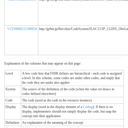
V2259000221300034
http://jpfhir.jp/fhir/clins/CodeSystem/JLAC11/JP_CLINS_ObsL
Explanation of the columns that may appear on this page:
Level
A few code lists that FHIR defines are hierarchical - each code is assigned
a level. In this scheme, some codes are under other codes, and imply that
the code they are under also applies
System
The source of the definition of the code (when the value set draws in
codes defined elsewhere)
Code
The code (used as the code in the resource instance)
Display
The display (used in the
display
element of a
Coding
). If there is no
display, implementers should not simply display the code, but map the
concept into their application
Definition
An explanation of the meaning of the concept