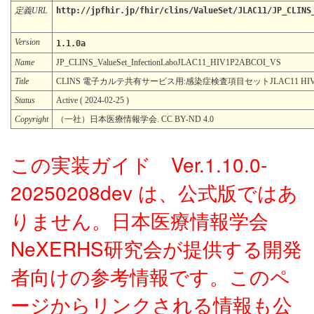
定義URL
http://jpfhir.jp/fhir/clins/ValueSet/JLAC11/JP_CLINS
Version
1.1.0a
Name
JP_CLINS_ValueSet_InfectionLaboJLAC11_HIV1P2ABCOI_VS
Title
CLINS 電子カルテ共有サービス用:感染症検査項目セットJLAC11 HIV
Status
Active ( 2024-02-25 )
Copyright
（一社）日本医療情報学会. CC BY-ND 4.0
この実装ガイド Ver.1.10.0-
20250208dev は、公式版ではあ
りません。日本医療情報学会
NeXERHS研究会が提供する開発
者向けの参考情報です。このペ
ージからリンクされる情報も公