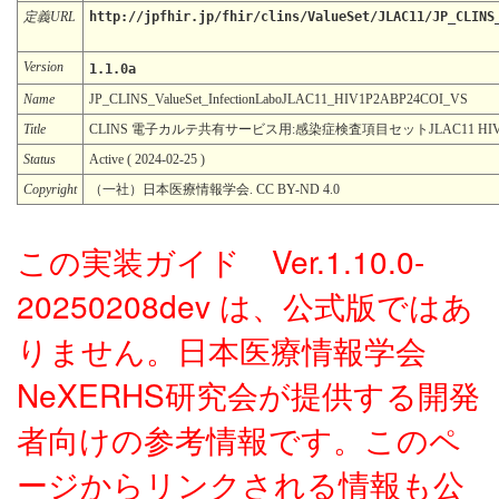
定義URL
http://jpfhir.jp/fhir/clins/ValueSet/JLAC11/JP_CLINS
Version
1.1.0a
Name
JP_CLINS_ValueSet_InfectionLaboJLAC11_HIV1P2ABP24COI_VS
Title
CLINS 電子カルテ共有サービス用:感染症検査項目セットJLAC11 HIV
Status
Active ( 2024-02-25 )
Copyright
（一社）日本医療情報学会. CC BY-ND 4.0
この実装ガイド Ver.1.10.0-
20250208dev は、公式版ではあ
りません。日本医療情報学会
NeXERHS研究会が提供する開発
者向けの参考情報です。このペ
ージからリンクされる情報も公