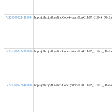
V2263000224201634
http://jpfhir.jp/fhir/clins/CodeSystem/JLAC11/JP_CLINS_ObsL
V2263000224301634
http://jpfhir.jp/fhir/clins/CodeSystem/JLAC11/JP_CLINS_ObsL
V2263000224401634
http://jpfhir.jp/fhir/clins/CodeSystem/JLAC11/JP_CLINS_ObsL