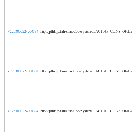
V2263000224200334
http://jpfhir.jp/fhir/clins/CodeSystem/JLAC11/JP_CLINS_ObsL
V2263000224300334
http://jpfhir.jp/fhir/clins/CodeSystem/JLAC11/JP_CLINS_ObsL
V2263000224000334
http://jpfhir.jp/fhir/clins/CodeSystem/JLAC11/JP_CLINS_ObsL