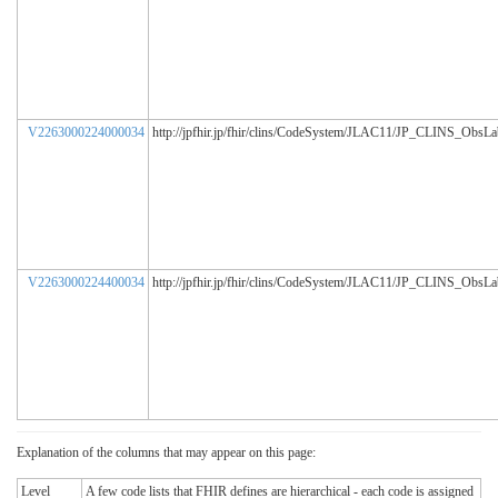
V2263000224000034
http://jpfhir.jp/fhir/clins/CodeSystem/JLAC11/JP_CLINS_ObsL
V2263000224400034
http://jpfhir.jp/fhir/clins/CodeSystem/JLAC11/JP_CLINS_ObsL
Explanation of the columns that may appear on this page:
Level
A few code lists that FHIR defines are hierarchical - each code is assigned