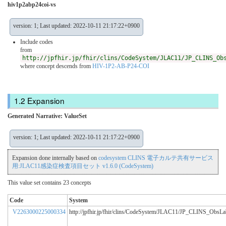
hiv1p2abp24coi-vs
version: 1; Last updated: 2022-10-11 21:17:22+0900
Include codes
from
http://jpfhir.jp/fhir/clins/CodeSystem/JLAC11/JP_CLINS_Ob
where concept descends from
HIV-1P2-AB-P24-COI
Expansion
Generated Narrative: ValueSet
version: 1; Last updated: 2022-10-11 21:17:22+0900
Expansion done internally based on
codesystem CLINS 電子カルテ共有サービス
用:JLAC11感染症検査項目セット v1.6.0 (CodeSystem)
This value set contains 23 concepts
Code
System
V2263000225000334
http://jpfhir.jp/fhir/clins/CodeSystem/JLAC11/JP_CLINS_ObsL