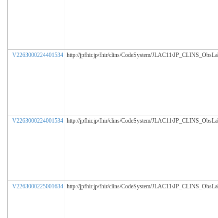
V2263000224401534
http://jpfhir.jp/fhir/clins/CodeSystem/JLAC11/JP_CLINS_ObsL
V2263000224001534
http://jpfhir.jp/fhir/clins/CodeSystem/JLAC11/JP_CLINS_ObsL
V2263000225001634
http://jpfhir.jp/fhir/clins/CodeSystem/JLAC11/JP_CLINS_ObsL