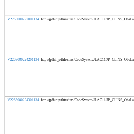
V2263000225001134
http://jpfhir.jp/fhir/clins/CodeSystem/JLAC11/JP_CLINS_ObsL
V2263000224201134
http://jpfhir.jp/fhir/clins/CodeSystem/JLAC11/JP_CLINS_ObsL
V2263000224301134
http://jpfhir.jp/fhir/clins/CodeSystem/JLAC11/JP_CLINS_ObsL