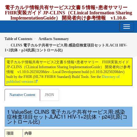
電子カルテ情報共有サービス2文書５情報+患者サマリー
FHIR実装ガイド JP-CLINS（CLinical Information Sharing
ImplementationGuide） 開発者向け参考情報 v1.10.0-
20250208dev
1.10.0-20250208dev - update Japan
Table of Contents
Artifacts Summary
CLINS 電子カルテ共有サービス用:感染症検査項目セットJLAC11 HIV-
1+2抗体・p24抗原(コントロール比)
電子カルテ情報共有サービス2文書５情報+患者サマリー FHIR実装ガイド
JP-CLINS（CLinical Information Sharing ImplementationGuide） 開発者向け参考
情報 v1.10.0-20250208dev - Local Development build (v1.10.0-20250208dev)
built by the FHIR (HL7® FHIR® Standard) Build Tools. See the
Directory of
published versions
Narrative Content
JSON
ValueSet: CLINS 電子カルテ共有サービス用:感染
症検査項目セットJLAC11 HIV-1+2抗体・p24抗原(コ
ントロール比)
項目
内容