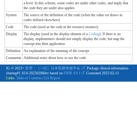
a level. In this scheme, some codes are under other codes, and imply that
the code they are under also applies
System
The source of the definition of the code (when the value set draws in
codes defined elsewhere)
Code
The code (used as the code in the resource instance)
Display
The display (used in the
display
element of a
Coding
). If there is no
display, implementers should not simply display the code, but map the
concept into their application
Definition
An explanation of the meaning of the concept
Comments
Additional notes about how to use the code
IG © 2023+
管理：（一社）日本医療情報学会.
. Package clinical-information-
sharing#1.10.0-20250208dev based on
FHIR 4.0.1
. Generated
2025-02-11
Links:
Table of Contents
|
QA Report