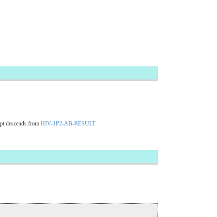
pt descends from
HIV-1P2-AB-RESULT