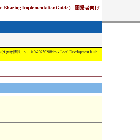
ing ImplementationGuide） 開発者向け
1.10.0-20250208dev - Local Development build