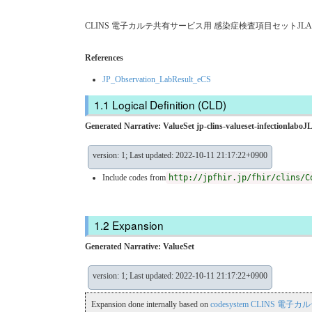
CLINS 電子カルテ共有サービス用 感染症検査項目セットJLAC11
References
JP_Observation_LabResult_eCS
Logical Definition (CLD)
Generated Narrative: ValueSet jp-clins-valueset-infectionlabo
version: 1; Last updated: 2022-10-11 21:17:22+0900
Include codes from
http://jpfhir.jp/fhir/clins/C
Expansion
Generated Narrative: ValueSet
version: 1; Last updated: 2022-10-11 21:17:22+0900
Expansion done internally based on
codesystem CLINS 電