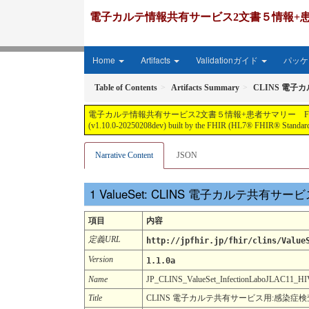
電子カルテ情報共有サービス2文書５情報+患者サマリー FH
Home
Artifacts
Validationガイド
パッケー
Table of Contents
Artifacts Summary
CLINS 電子
電子カルテ情報共有サービス2文書５情報+患者サマリー FHIR実装ガイド JP-CLIN
(v1.10.0-20250208dev) built by the FHIR (HL7® FHIR® Standard)
Narrative Content
JSON
ValueSet: CLINS 電子カルテ共有サー
項目
内容
定義URL
http://jpfhir.jp/fhir/clins/Value
Version
1.1.0a
Name
JP_CLINS_ValueSet_InfectionLaboJLAC11
Title
CLINS 電子カルテ共有サービス用:感染症検査項