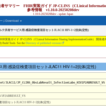
IR実装ガイド JP-CLINS（CLinical Information Shar
参考情報 v1.10.0-20250208dev
1.10.0-20250208dev - update Japan
ジDownload
カルテ共有サービス用:感染症検査項目セットJLAC11 HIV-1+2抗体(定性)
S（CLinical Information Sharing ImplementationGuide） 開発者向け参考情報 v
 Build Tools. See the
Directory of published versions
ビス用:感染症検査項目セットJLAC11 HIV-1+2抗体(定性)
Set/JLAC11/JP_CLINS_ObsLabResult_InfectionLabo_HIV1P2ABRESULT_VS
_HIV1P2ABRESULT_VS
目セットJLAC11 HIV-1+2抗体(定性)