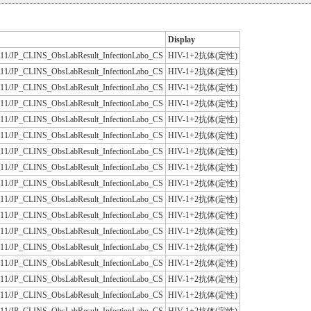
Display
JLAC11/JP_CLINS_ObsLabResult_InfectionLabo_CS
HIV-1+2抗体(定性)
JLAC11/JP_CLINS_ObsLabResult_InfectionLabo_CS
HIV-1+2抗体(定性)
JLAC11/JP_CLINS_ObsLabResult_InfectionLabo_CS
HIV-1+2抗体(定性)
JLAC11/JP_CLINS_ObsLabResult_InfectionLabo_CS
HIV-1+2抗体(定性)
JLAC11/JP_CLINS_ObsLabResult_InfectionLabo_CS
HIV-1+2抗体(定性)
JLAC11/JP_CLINS_ObsLabResult_InfectionLabo_CS
HIV-1+2抗体(定性)
JLAC11/JP_CLINS_ObsLabResult_InfectionLabo_CS
HIV-1+2抗体(定性)
JLAC11/JP_CLINS_ObsLabResult_InfectionLabo_CS
HIV-1+2抗体(定性)
JLAC11/JP_CLINS_ObsLabResult_InfectionLabo_CS
HIV-1+2抗体(定性)
JLAC11/JP_CLINS_ObsLabResult_InfectionLabo_CS
HIV-1+2抗体(定性)
JLAC11/JP_CLINS_ObsLabResult_InfectionLabo_CS
HIV-1+2抗体(定性)
JLAC11/JP_CLINS_ObsLabResult_InfectionLabo_CS
HIV-1+2抗体(定性)
JLAC11/JP_CLINS_ObsLabResult_InfectionLabo_CS
HIV-1+2抗体(定性)
JLAC11/JP_CLINS_ObsLabResult_InfectionLabo_CS
HIV-1+2抗体(定性)
JLAC11/JP_CLINS_ObsLabResult_InfectionLabo_CS
HIV-1+2抗体(定性)
JLAC11/JP_CLINS_ObsLabResult_InfectionLabo_CS
HIV-1+2抗体(定性)