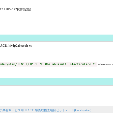
 HIV-1+2抗体(定性)
JLAC11-hiv1p2abresult-vs
odeSystem/JLAC11/JP_CLINS_ObsLabResult_InfectionLabo_CS
where conce
子カルテ共有サービス用:JLAC11感染症検査項目セット v1.6.0 (CodeSystem)