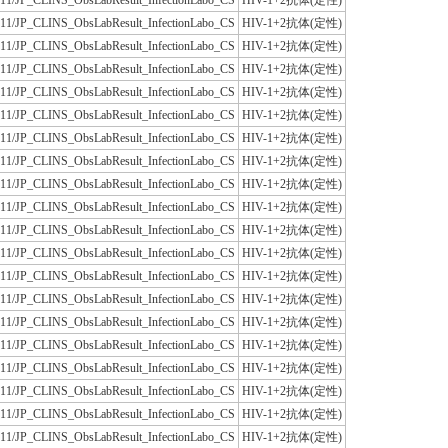
JLAC11/JP_CLINS_ObsLabResult_InfectionLabo_CS
HIV-1+2抗体(定性)
JLAC11/JP_CLINS_ObsLabResult_InfectionLabo_CS
HIV-1+2抗体(定性)
JLAC11/JP_CLINS_ObsLabResult_InfectionLabo_CS
HIV-1+2抗体(定性)
JLAC11/JP_CLINS_ObsLabResult_InfectionLabo_CS
HIV-1+2抗体(定性)
JLAC11/JP_CLINS_ObsLabResult_InfectionLabo_CS
HIV-1+2抗体(定性)
JLAC11/JP_CLINS_ObsLabResult_InfectionLabo_CS
HIV-1+2抗体(定性)
JLAC11/JP_CLINS_ObsLabResult_InfectionLabo_CS
HIV-1+2抗体(定性)
JLAC11/JP_CLINS_ObsLabResult_InfectionLabo_CS
HIV-1+2抗体(定性)
JLAC11/JP_CLINS_ObsLabResult_InfectionLabo_CS
HIV-1+2抗体(定性)
JLAC11/JP_CLINS_ObsLabResult_InfectionLabo_CS
HIV-1+2抗体(定性)
JLAC11/JP_CLINS_ObsLabResult_InfectionLabo_CS
HIV-1+2抗体(定性)
JLAC11/JP_CLINS_ObsLabResult_InfectionLabo_CS
HIV-1+2抗体(定性)
JLAC11/JP_CLINS_ObsLabResult_InfectionLabo_CS
HIV-1+2抗体(定性)
JLAC11/JP_CLINS_ObsLabResult_InfectionLabo_CS
HIV-1+2抗体(定性)
JLAC11/JP_CLINS_ObsLabResult_InfectionLabo_CS
HIV-1+2抗体(定性)
JLAC11/JP_CLINS_ObsLabResult_InfectionLabo_CS
HIV-1+2抗体(定性)
JLAC11/JP_CLINS_ObsLabResult_InfectionLabo_CS
HIV-1+2抗体(定性)
JLAC11/JP_CLINS_ObsLabResult_InfectionLabo_CS
HIV-1+2抗体(定性)
JLAC11/JP_CLINS_ObsLabResult_InfectionLabo_CS
HIV-1+2抗体(定性)
JLAC11/JP_CLINS_ObsLabResult_InfectionLabo_CS
HIV-1+2抗体(定性)