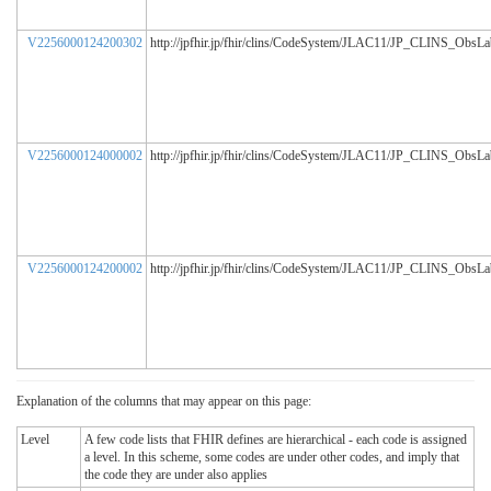
V2256000124200302
http://jpfhir.jp/fhir/clins/CodeSystem/JLAC11/JP_CLINS_ObsL
V2256000124000002
http://jpfhir.jp/fhir/clins/CodeSystem/JLAC11/JP_CLINS_ObsL
V2256000124200002
http://jpfhir.jp/fhir/clins/CodeSystem/JLAC11/JP_CLINS_ObsL
Explanation of the columns that may appear on this page:
Level
A few code lists that FHIR defines are hierarchical - each code is assigned
a level. In this scheme, some codes are under other codes, and imply that
the code they are under also applies