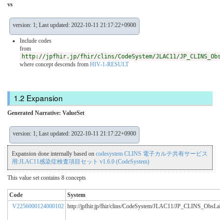
vs
version: 1; Last updated: 2022-10-11 21:17:22+0900
Include codes
from
http://jpfhir.jp/fhir/clins/CodeSystem/JLAC11/JP_CLINS_Ob
where concept descends from
HIV-1-RESULT
Expansion
Generated Narrative: ValueSet
version: 1; Last updated: 2022-10-11 21:17:22+0900
Expansion done internally based on
codesystem CLINS 電子カルテ共有サービス
用:JLAC11感染症検査項目セット v1.6.0 (CodeSystem)
This value set contains 8 concepts
Code
System
V2256000124000102
http://jpfhir.jp/fhir/clins/CodeSystem/JLAC11/JP_CLINS_ObsL