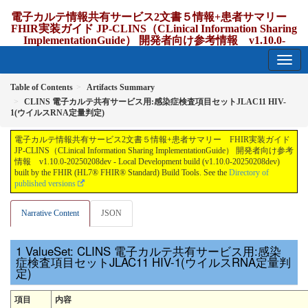
電子カルテ情報共有サービス2文書５情報+患者サマリー
FHIR実装ガイド JP-CLINS（CLinical Information Sharing
ImplementationGuide） 開発者向け参考情報 v1.10.0-
20250208dev
1.10.0-20250208dev - update Japan
Table of Contents
Artifacts Summary
CLINS 電子カルテ共有サービス用:感染症検査項目セットJLAC11 HIV-
1(ウイルスRNA定量判定)
電子カルテ情報共有サービス2文書５情報+患者サマリー FHIR実装ガイド
JP-CLINS（CLinical Information Sharing ImplementationGuide） 開発者向け参考
情報 v1.10.0-20250208dev - Local Development build (v1.10.0-20250208dev)
built by the FHIR (HL7® FHIR® Standard) Build Tools. See the
Directory of
published versions
Narrative Content
JSON
ValueSet: CLINS 電子カルテ共有サービス用:感染
症検査項目セットJLAC11 HIV-1(ウイルスRNA定量判
定)
項目
内容