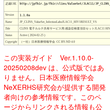
定義URL
http://jpfhir.jp/fhir/clins/ValueSet/JLAC11/JP_CLINS
Version
1.1.0a
Name
JP_CLINS_ValueSet_InfectionLaboJLAC11_HIV1RESULT_VS
Title
CLINS 電子カルテ共有サービス用:感染症検査項目セットJLAC11 HI
Status
Active ( 2024-02-25 )
Copyright
（一社）日本医療情報学会. CC BY-ND 4.0
この実装ガイド Ver.1.10.0-
20250208dev は、公式版ではあ
りません。日本医療情報学会
NeXERHS研究会が提供する開発
者向けの参考情報です。このペ
ージからリンクされる情報も公