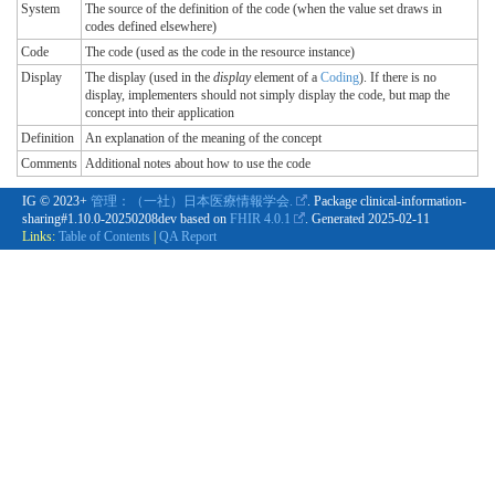
System
The source of the definition of the code (when the value set draws in
codes defined elsewhere)
Code
The code (used as the code in the resource instance)
Display
The display (used in the
display
element of a
Coding
). If there is no
display, implementers should not simply display the code, but map the
concept into their application
Definition
An explanation of the meaning of the concept
Comments
Additional notes about how to use the code
IG © 2023+
管理：（一社）日本医療情報学会.
. Package clinical-information-
sharing#1.10.0-20250208dev based on
FHIR 4.0.1
. Generated
2025-02-11
Links:
Table of Contents
|
QA Report