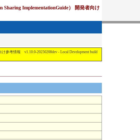
ing ImplementationGuide） 開発者向け
1.10.0-20250208dev - Local Development build