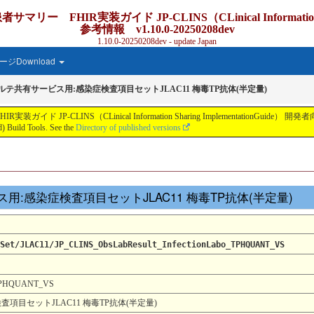
IR実装ガイド JP-CLINS（CLinical Information Shar
参考情報 v1.10.0-20250208dev
1.10.0-20250208dev - update Japan
ジDownload
カルテ共有サービス用:感染症検査項目セットJLAC11 梅毒TP抗体(半定量)
S（CLinical Information Sharing ImplementationGuide） 開発者向け参考情報 v
 Build Tools. See the
Directory of published versions
サービス用:感染症検査項目セットJLAC11 梅毒TP抗体(半定量)
Set/JLAC11/JP_CLINS_ObsLabResult_InfectionLabo_TPHQUANT_VS
1_TPHQUANT_VS
査項目セットJLAC11 梅毒TP抗体(半定量)