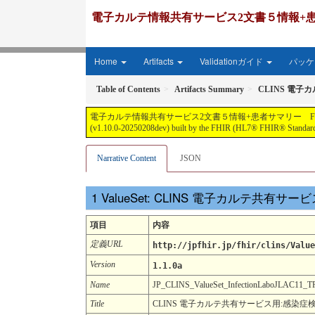
電子カルテ情報共有サービス2文書５情報+患者サマリー FH
Home
Artifacts
Validationガイド
パッケー
Table of Contents
Artifacts Summary
CLINS 電子
電子カルテ情報共有サービス2文書５情報+患者サマリー FHIR実装ガイド JP-CLIN
(v1.10.0-20250208dev) built by the FHIR (HL7® FHIR® Standard)
Narrative Content
JSON
ValueSet: CLINS 電子カルテ共有
項目
内容
定義URL
http://jpfhir.jp/fhir/clins/Value
Version
1.1.0a
Name
JP_CLINS_ValueSet_InfectionLaboJLAC1
Title
CLINS 電子カルテ共有サービス用:感染症検