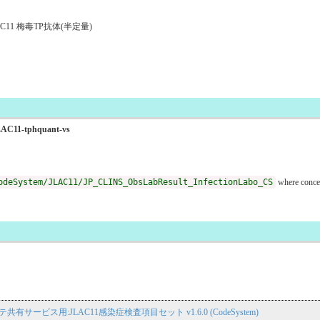
11 梅毒TP抗体(半定量)
oJLAC11-tphquant-vs
odeSystem/JLAC11/JP_CLINS_ObsLabResult_InfectionLabo_CS
where conce
子カルテ共有サービス用:JLAC11感染症検査項目セット v1.6.0 (CodeSystem)