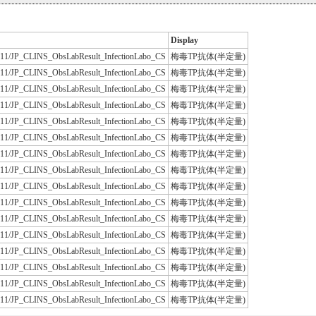
Display
JLAC11/JP_CLINS_ObsLabResult_InfectionLabo_CS
梅毒TP抗体(半定量)
JLAC11/JP_CLINS_ObsLabResult_InfectionLabo_CS
梅毒TP抗体(半定量)
JLAC11/JP_CLINS_ObsLabResult_InfectionLabo_CS
梅毒TP抗体(半定量)
JLAC11/JP_CLINS_ObsLabResult_InfectionLabo_CS
梅毒TP抗体(半定量)
JLAC11/JP_CLINS_ObsLabResult_InfectionLabo_CS
梅毒TP抗体(半定量)
JLAC11/JP_CLINS_ObsLabResult_InfectionLabo_CS
梅毒TP抗体(半定量)
JLAC11/JP_CLINS_ObsLabResult_InfectionLabo_CS
梅毒TP抗体(半定量)
JLAC11/JP_CLINS_ObsLabResult_InfectionLabo_CS
梅毒TP抗体(半定量)
JLAC11/JP_CLINS_ObsLabResult_InfectionLabo_CS
梅毒TP抗体(半定量)
JLAC11/JP_CLINS_ObsLabResult_InfectionLabo_CS
梅毒TP抗体(半定量)
JLAC11/JP_CLINS_ObsLabResult_InfectionLabo_CS
梅毒TP抗体(半定量)
JLAC11/JP_CLINS_ObsLabResult_InfectionLabo_CS
梅毒TP抗体(半定量)
JLAC11/JP_CLINS_ObsLabResult_InfectionLabo_CS
梅毒TP抗体(半定量)
JLAC11/JP_CLINS_ObsLabResult_InfectionLabo_CS
梅毒TP抗体(半定量)
JLAC11/JP_CLINS_ObsLabResult_InfectionLabo_CS
梅毒TP抗体(半定量)
JLAC11/JP_CLINS_ObsLabResult_InfectionLabo_CS
梅毒TP抗体(半定量)