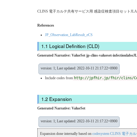
CLINS 電子カルテ共有サービス用 感染症検査項目セットJLAC
References
JP_Observation_LabResult_eCS
Logical Definition (CLD)
Generated Narrative: ValueSet jp-clins-valueset-infectionlab
version: 1; Last updated: 2022-10-11 21:17:22+0900
Include codes from
http://jpfhir.jp/fhir/clins/C
Expansion
Generated Narrative: ValueSet
version: 1; Last updated: 2022-10-11 21:17:22+0900
Expansion done internally based on
codesystem CLINS 電