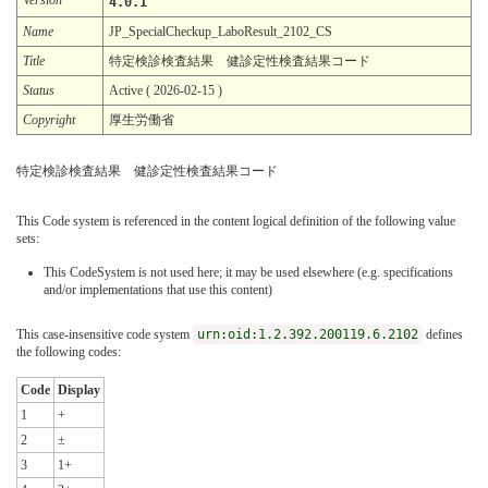
4.0.1
Name
JP_SpecialCheckup_LaboResult_2102_CS
Title
特定検診検査結果 健診定性検査結果コード
Status
Active ( 2026-02-15 )
Copyright
厚生労働省
特定検診検査結果 健診定性検査結果コード
This Code system is referenced in the content logical definition of the following value
sets:
This CodeSystem is not used here; it may be used elsewhere (e.g. specifications
and/or implementations that use this content)
This case-insensitive code system
urn:oid:1.2.392.200119.6.2102
defines
the following codes:
Code
Display
1
+
2
±
3
1+