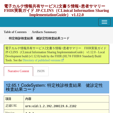
電子カルテ情報共有サービス2文書５情報+患者サマリー
FHIR実装ガイド JP-CLINS（CLinical Information Sharing
ImplementationGuide） v1.12.0
1.12.0 - update Japan
Table of Contents
Artifacts Summary
特定検診検査結果 健診定性検査結果コード
電子カルテ情報共有サービス2文書５情報+患者サマリー FHIR実装ガイド
JP-CLINS（CLinical Information Sharing ImplementationGuide） v1.12.0 - Local
Development build (v1.12.0) built by the FHIR (HL7® FHIR® Standard) Build
Tools. See the
Directory of published versions
Narrative Content
JSON
CodeSystem: 特定検診検査結果 健診定性
検査結果コード
項目
内容
定義URL
urn:oid:1.2.392.200119.6.2102
Version