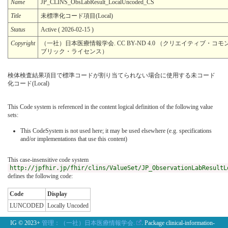
Name
JP_CLINS_ObsLabResult_LocalUncoded_CS
Title
未標準化コード項目(Local)
Status
Active ( 2026-02-15 )
Copyright
（一社）日本医療情報学会. CC BY-ND 4.0 （クリエイティブ・コモンズ
ブリック・ライセンス）
検体検査結果項目で標準コードが割り当てられない場合に使用する未コード
化コード(Local)
This Code system is referenced in the content logical definition of the following value
sets:
This CodeSystem is not used here; it may be used elsewhere (e.g. specifications
and/or implementations that use this content)
This case-insensitive code system
http://jpfhir.jp/fhir/clins/ValueSet/JP_ObservationLabResultL
defines the following code:
Code
Display
LUNCODED
Locally Uncoded
IG © 2023+
管理：（一社）日本医療情報学会.
. Package clinical-information-