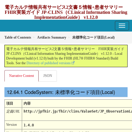
電子カルテ情報共有サービス2文書５情報+患者サマリー
FHIR実装ガイド JP-CLINS（CLinical Information Sharing
ImplementationGuide） v1.12.0
1.12.0 - update Japan
Table of Contents
Artifacts Summary
未標準化コード項目(Local)
電子カルテ情報共有サービス2文書５情報+患者サマリー FHIR実装ガイド
JP-CLINS（CLinical Information Sharing ImplementationGuide） v1.12.0 - Local
Development build (v1.12.0) built by the FHIR (HL7® FHIR® Standard) Build
Tools. See the
Directory of published versions
Narrative Content
JSON
CodeSystem: 未標準化コード項目(Local)
項目
内容
定義URL
http://jpfhir.jp/fhir/clins/ValueSet/JP_ObservationL
Version
1.4.0