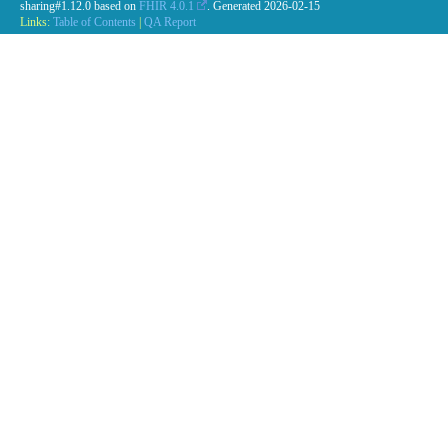
sharing#1.12.0 based on
FHIR 4.0.1
. Generated
2026-02-15
Links:
Table of Contents
|
QA Report