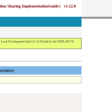
g ImplementationGuide） v1.12.0
opment build (v1.12.0) built by the FHIR (HL7®
ation