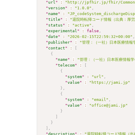
"
url
"
:
"http://jpfhir.jp/fhir/Commo
"
version
"
:
"1.0.0"
,
"
name
"
:
"JP_codeSystem_dischargeDis
"
title
"
:
"退院時転帰コード情報（出典：厚労省D
"
status
"
:
"active"
,
"
experimental
"
:
false
,
"
date
"
:
"2026-02-15T22:59:32+00:00"
"
publisher
"
:
"管理：（一社）日本医療情報学
"
contact
"
:
[
{
"
name
"
:
"管理：（一社）日本医療情報学
"
telecom
"
:
[
{
"
system
"
:
"url"
,
"
value
"
:
"https://jami.jp"
}
,
{
"
system
"
:
"email"
,
"
value
"
:
"office@jami.jp"
}
]
}
]
,
"
description
"
:
"退院時転帰コード情報（出典：