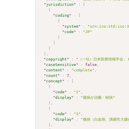
"
jurisdiction
"
:
[
{
"
coding
"
:
[
{
"
system
"
:
"urn:iso:std:iso:
"
code
"
:
"JP"
}
]
}
]
,
"
copyright
"
:
"（一社）日本医療情報学会. C
"
caseSensitive
"
:
false
,
"
content
"
:
"complete"
,
"
count
"
:
7
,
"
concept
"
:
[
{
"
code
"
:
"1"
,
"
display
"
:
"傷病が治癒・軽快"
}
,
{
"
code
"
:
"3"
,
"
display
"
:
"傷病（白血病、潰瘍性大腸
}
,