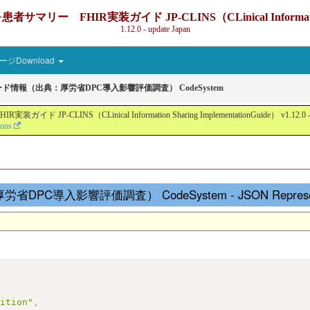
IR実装ガイド JP-CLINS（CLinical Information Sharin
1.12.0 - update Japan
ジDownload
情報（出典：厚労省DPC導入影響評価調査） CodeSystem
nical Information Sharing ImplementationGuide） v1.12.0 - Local Devel
ions
C導入影響評価調査） CodeSystem - JSON Represent
sition"
,