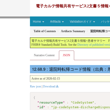
電子カルテ情報共有サービス2文書５情報+患者サマリー FH
Home
Artifacts
Validationガイド
パッケー
Table of Contents
Artifacts Summary
退院時転帰コード
電子カルテ情報共有サービス2文書５情報+患者サマリー FHIR実装ガイド JP-CLINS（CLi
FHIR® Standard) Build Tools. See the
Directory of published vers
Narrative Content
JSON
: 退院時転帰コード情報（出典：厚労省DP
Active as of 2026-02-15
Raw json
|
Download
{
"
resourceType
"
:
"CodeSystem"
,
"
id
"
:
"jp-codeSystem-dischargeDispo