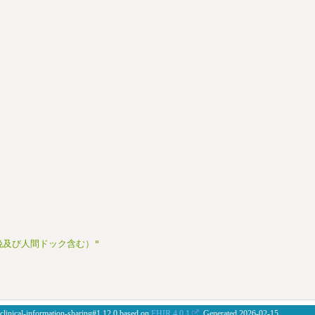
娩及び人間ドック含む）"
 clinical-information-sharing#1.12.0 based on
FHIR 4.0.1
. Generated
2026-02-15