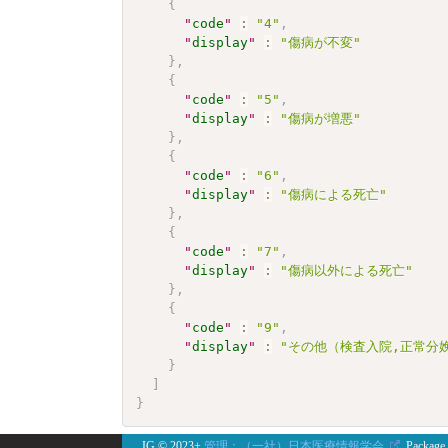
{
"
code
"
:
"4"
,
"
display
"
:
"傷病が不変"
}
,
{
"
code
"
:
"5"
,
"
display
"
:
"傷病が増悪"
}
,
{
"
code
"
:
"6"
,
"
display
"
:
"傷病による死亡"
}
,
{
"
code
"
:
"7"
,
"
display
"
:
"傷病以外による死亡"
}
,
{
"
code
"
:
"9"
,
"
display
"
:
"その他（検査入院,正常分
}
]
}
IG © 2023+
管理：（一社）日本医療情報学会.
. Package