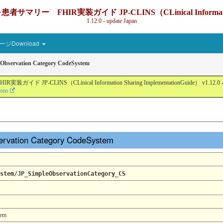
IR実装ガイド JP-CLINS（CLinical Information Sharin
1.12.0 - update Japan
ジDownload
 Observation Category CodeSystem
nical Information Sharing ImplementationGuide） v1.12.0 - Local Devel
ions
ervation Category CodeSystem
stem/JP_SimpleObservationCategory_CS
tem