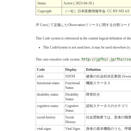
Status
Active ( 2023-04-18 )
Copyright
（一社）日本医療情報学会. CC BY-ND 
JP Coreにて定義したObservationリソースに関する分類コード
This Code system is referenced in the content logical definition of the
This CodeSystem is not used here; it may be used elsewhere (e.g
This case-sensitive code system
http://jpfhir.jp/fhir/co
Code
Display
Definition
sdoh
SDOH
健康の社会的決定要因 (Social Dete
functional-status
Functional
機能ステータス
Status
disability-status
Disability
障害区分
Status
cognitive-status
Cognitive
認知ステータスのカテゴリ
Status
social-history
Social
社会歴観察では、患者の職
History
vital-signs
Vital Signs
身体の基本機能のうち、呼