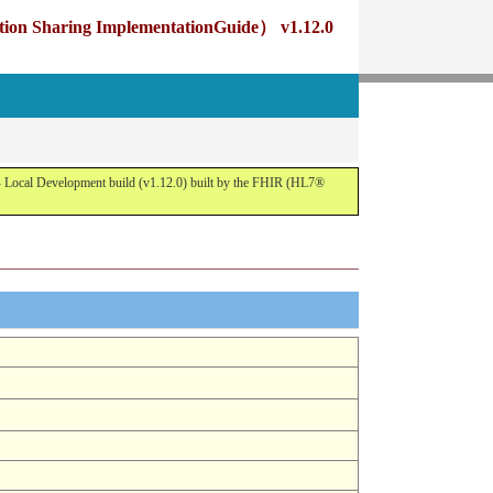
g ImplementationGuide） v1.12.0
opment build (v1.12.0) built by the FHIR (HL7®