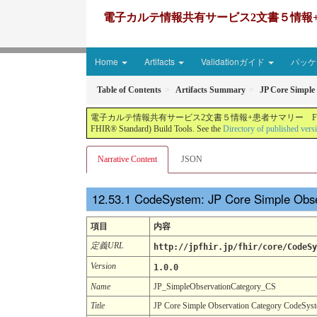
電子カルテ情報共有サービス2文書５情報+患者サマリー FH
Home
Artifacts
Validationガイド
パッケー
Table of Contents
Artifacts Summary
JP Core Simple
電子カルテ情報共有サービス2文書５情報+患者サマリー FHIR実装ガイド JP-CLINS（CLi
FHIR® Standard) Build Tools. See the
Directory of published vers
Narrative Content
JSON
CodeSystem: JP Core Simple Obs
項目
内容
定義URL
http://jpfhir.jp/fhir/core/CodeSy
Version
1.0.0
Name
JP_SimpleObservationCategory_CS
Title
JP Core Simple Observation Category CodeSys