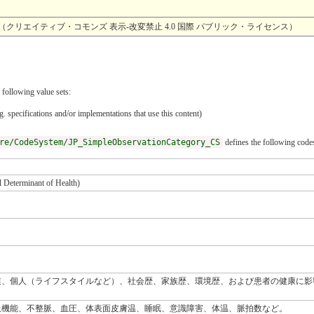
4.0 （クリエイティブ・コモンズ 表示-改変禁止 4.0 国際 パブリック・ライセンス）
 following value sets:
. specifications and/or implementations that use this content)
re/CodeSystem/JP_SimpleObservationCategory_CS
defines the following code
rminant of Health)
業、個人（ライフスタイルなど）、社会歴、家族歴、環境歴、および患者の健康に影
吸機能、不整脈、血圧、体表面皮膚温、睡眠、意識障害、体温、脈拍数など。