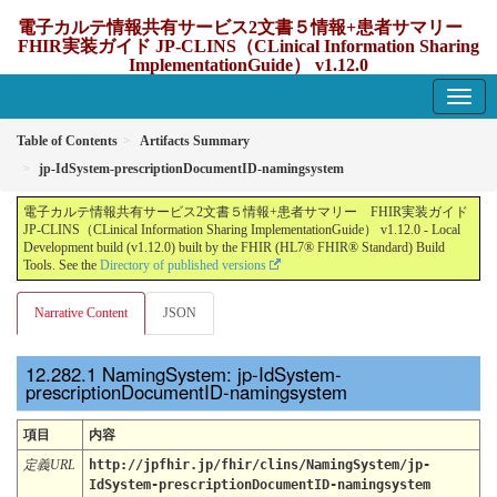
電子カルテ情報共有サービス2文書５情報+患者サマリー
FHIR実装ガイド JP-CLINS（CLinical Information Sharing
ImplementationGuide） v1.12.0
1.12.0 - update Japan
Table of Contents
Artifacts Summary
jp-IdSystem-prescriptionDocumentID-namingsystem
電子カルテ情報共有サービス2文書５情報+患者サマリー FHIR実装ガイド
JP-CLINS（CLinical Information Sharing ImplementationGuide） v1.12.0 - Local
Development build (v1.12.0) built by the FHIR (HL7® FHIR® Standard) Build
Tools. See the
Directory of published versions
Narrative Content
JSON
NamingSystem: jp-IdSystem-
prescriptionDocumentID-namingsystem
項目
内容
定義URL
http://jpfhir.jp/fhir/clins/NamingSystem/jp-
IdSystem-prescriptionDocumentID-namingsystem