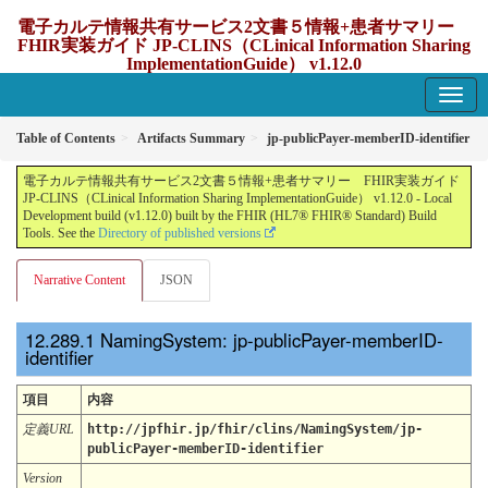
電子カルテ情報共有サービス2文書５情報+患者サマリー
FHIR実装ガイド JP-CLINS（CLinical Information Sharing
ImplementationGuide） v1.12.0
1.12.0 - update Japan
Table of Contents
Artifacts Summary
jp-publicPayer-memberID-identifier
電子カルテ情報共有サービス2文書５情報+患者サマリー FHIR実装ガイド
JP-CLINS（CLinical Information Sharing ImplementationGuide） v1.12.0 - Local
Development build (v1.12.0) built by the FHIR (HL7® FHIR® Standard) Build
Tools. See the
Directory of published versions
Narrative Content
JSON
NamingSystem: jp-publicPayer-memberID-
identifier
項目
内容
定義URL
http://jpfhir.jp/fhir/clins/NamingSystem/jp-
publicPayer-memberID-identifier
Version