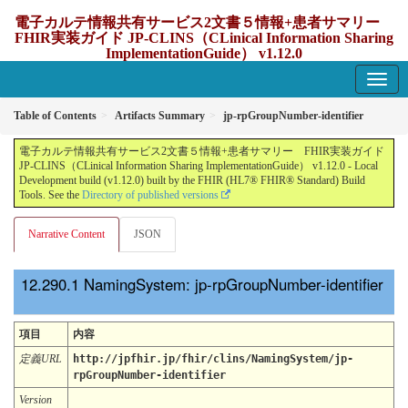
電子カルテ情報共有サービス2文書５情報+患者サマリー
FHIR実装ガイド JP-CLINS（CLinical Information Sharing
ImplementationGuide） v1.12.0
1.12.0 - update Japan
Table of Contents
Artifacts Summary
jp-rpGroupNumber-identifier
電子カルテ情報共有サービス2文書５情報+患者サマリー FHIR実装ガイド
JP-CLINS（CLinical Information Sharing ImplementationGuide） v1.12.0 - Local
Development build (v1.12.0) built by the FHIR (HL7® FHIR® Standard) Build
Tools. See the
Directory of published versions
Narrative Content
JSON
NamingSystem: jp-rpGroupNumber-identifier
項目
内容
定義URL
http://jpfhir.jp/fhir/clins/NamingSystem/jp-
rpGroupNumber-identifier
Version