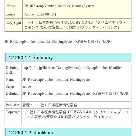
Name
JP_RPGroupNumber_identifier_NamingSystem
Status
Active ( 2025-08-15 )
Copyright
（一社）日本医療情報学会. CC BY-ND 4.0 （クリエイティブ・
コモンズ 表示-改変禁止 4.0 国際 パブリック・ライセンス）
JP_RPGroupNumber_identifier_NamingSystem RP番号を識別するURI
Summary
Defining
http://jpfhir.jp/fhir/clins/NamingSystem/jp-rpGroupNumber-identifier
URL
Name
JP_RPGroupNumber_identifier_NamingSystem
Status
active
Definition
JP_RPGroupNumber_identifier_NamingSystem RP番号を識別するURI
Publisher
管理：（一社）日本医療情報学会.
Copyright
（一社）日本医療情報学会. CC BY-ND 4.0 （クリエイティブ・コ
モンズ 表示-改変禁止 4.0 国際 パブリック・ライセンス）
Identifiers