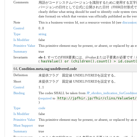
Comments
用語がコードシステムバージョンを識別するために使用する文字
バージョンの日付として公式に公開された日付（FHIR日付形式で表現）を使用する
clearly define what string should be used to identify code system ver
date format) on which that version was officially published as the ver
Note
This is a business version Id, not a resource version Id (see
discussion
Control
0..0
Type
string
Is Modifier
false
Primitive Value
This primitive element may be present, or absent, or replaced by an e
Summary
true
Invariants
ele-1
: すべてのFHIR要素には、@valueまたは子要素が必要です / All FHIR el
(
hasValue() or (children().count() > id.count
64
. Condition.meta.tag:undelivered.code
Definition
未提供フラグ 固定値 UNDELIVEREDを設定する。
Short
未提供フラグ 固定値 UNDELIVEREDを設定する。
Control
1..1
Binding
The codes SHALL be taken from
JP_ehrshrs_indication_forConditio
(
required
to
http://jpfhir.jp/fhir/clins/ValueSet/
)
Type
code
Is Modifier
false
Primitive Value
This primitive element may be present, or absent, or replaced by an e
Must Support
true
Summary
true