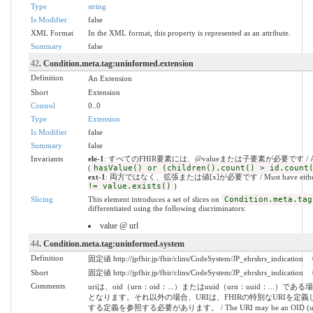
Type
string
Is Modifier
false
XML Format
In the XML format, this property is represented as an attribute.
Summary
false
42
. Condition.meta.tag:uninformed.extension
Definition
An Extension
Short
Extension
Control
0..0
Type
Extension
Is Modifier
false
Summary
false
Invariants
ele-1
: すべてのFHIR要素には、@valueまたは子要素が必要です / All FHIR el
(
hasValue() or (children().count() > id.count
ext-1
: 両方ではなく、拡張または値[x]が必要です / Must have either extens
!= value.exists()
)
Slicing
This element introduces a set of slices on
Condition.meta.tag
differentiated using the following discriminators:
value @ url
44
. Condition.meta.tag:uninformed.system
Definition
固定値 http://jpfhir.jp/fhir/clins/CodeSystem/JP_ehrshrs_indic
Short
固定値 http://jpfhir.jp/fhir/clins/CodeSystem/JP_ehrshrs_indic
Comments
uriは、oid（urn：oid：...）またはuuid（urn：uuid：..
となります。それ以外の場合、URIは、FHIRの特別なURIを定
する定義を参照する必要があります。 / The URI may be an OID (urn:oid:...