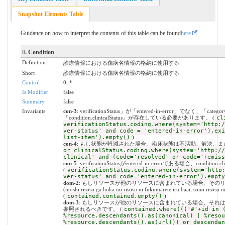
Snapshot Elements Table
Guidance on how to interpret the contents of this table can be found
here
0
. Condition
Definition
診療情報における傷病名情報の格納に使用する
Short
診療情報における傷病名情報の格納に使用する
Control
0..*
Is Modifier
false
Summary
false
Invariants
con-3
: verificationStatus」が「entered-in-error」でなく、「cat
「condition.clinicalStatus」が存在している必要があります。 (
cl
verificationStatus.coding.where(system='http:/
ver-status' and code = 'entered-in-error').exi
list-item').empty()
)
con-4
: もし状態が軽減された場合、臨床状態は不活動、解決、ま
or clinicalStatus.coding.where(system='http://
clinical' and (code='resolved' or code='remiss
con-5
: verificationStatusがentered-in-errorである場合、condit
(
verificationStatus.coding.where(system='http
ver-status' and code='entered-in-error').empty
dom-2
: もしリソースが他のリソースに含まれている場合、その
(moshi risōsu ga hoka no risōsu ni fukumarete iru baai, sono risōsu n
(
contained.contained.empty()
)
dom-3
: もしリソースが他のリソースに含まれている場合、それ
参照されるべきです。 (
contained.where((('#'+id in 
%resource.descendants().as(canonical) | %resou
%resource.descendants().as(url))) or descendan