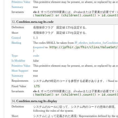
Primitive Value
This primitive element may be present, or absent, or replaced by an e
Summary
true
Invariants
ele-1
: すべてのFHIR要素には、@valueまたは子要素が必要です / All FHIR el
(
hasValue() or (children().count() > id.count
32
. Condition.meta.tag:lts.code
Definition
長期保存フラグ 固定値 LTSを設定する。
Short
長期保存フラグ 固定値 LTSを設定する。
Control
1..1
Binding
The codes SHALL be taken from
JP_ehrshrs_indication_forConditio
(
required
to
http://jpfhir.jp/fhir/clins/ValueSet/
)
Type
code
Is Modifier
false
Primitive Value
This primitive element may be present, or absent, or replaced by an e
Must Support
true
Summary
true
Requirements
システム内の特定のコードを参照する必要があります。 / Need to refer to a pa
Fixed Value
LTS
Invariants
ele-1
: すべてのFHIR要素には、@valueまたは子要素が必要です / All FHIR el
(
hasValue() or (children().count() > id.count
34
. Condition.meta.tag:lts.display
Definition
システムのルールに従って、システム内のコードの意味の表現。 / A representation
following the rules of the system.
Short
システムによって定義された表現 / Representation defined by the sy