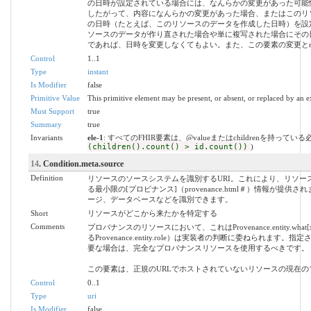
の日時が設定されている場合には、なんらかの変更があった可能
したがって、内容になんらかの変更があった場合、またはこのリ
の日時（たとえば、このリソースのデータを作成した日時）を設
ソースのデータが作り直された場合や単に複写された場合にその
であれば、日時を変更しなくてもよい。また、この要素の変更とmeta
Control
1..1
Type
instant
Is Modifier
false
Primitive Value
This primitive element may be present, or absent, or replaced by an e
Must Support
true
Summary
true
Invariants
ele-1
: すべてのFHIR要素は、@valueまたはchildrenを持ってい
(children().count() > id.count())
)
14
. Condition.meta.source
Definition
リソースのソースシステムを識別するURI。これにより、リソ
る最小限の[プロビナンス]（provenance.html＃）情報が提
ージ、データベースなどを識別できます。
Short
リソースがどこから来たかを特定する
Comments
プロバナンスのリソースにおいて、これはProvenance.entity
るProvenance.entity.role）は実装者の判断に委ねられ
要な場合は、完全なプロバナンスリソースを使用するべきです。
この要素は、正規のURLでホストされていないリソースの現在
Control
0..1
Type
uri
Is Modifier
false