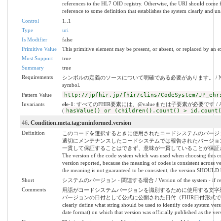
references to the HL7 OID registry. Otherwise, the URI should come f
reference to some definition that establishes the system clearly and 
Control
1..1
Type
uri
Is Modifier
false
Primitive Value
This primitive element may be present, or absent, or replaced by an e
Must Support
true
Summary
true
Requirements
シンボルの定義のソースについて明確である必要があります。 / Need to be unambig
symbol.
Pattern Value
http://jpfhir.jp/fhir/clins/CodeSystem/JP_ehr
Invariants
ele-1
: すべてのFHIR要素には、@valueまたは子要素が必要です / All FHIR el
(
hasValue() or (children().count() > id.count
46
. Condition.meta.tag:uninformed.version
Definition
このコードを選択するときに使用されたコードシステムのバージ
適切にメンテナンスしたコードシステムでは報告されたバージョ
一貫して保証することはできず、意味が一貫していることが保証さ
The version of the code system which was used when choosing this co
version reported, because the meaning of codes is consistent across v
the meaning is not guaranteed to be consistent, the version SHOULD
Short
システムのバージョン - 関連する場合 / Version of the system - if rel
Comments
用語がコードシステムバージョンを識別するために使用する文字
バージョンの日付として公式に公開された日付（FHIR日付形式で表現）を使用する
clearly define what string should be used to identify code system ver
date format) on which that version was officially published as the ver