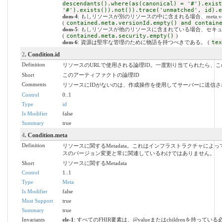
descendants().where(as(canonical) = '#').exist
'#').exists()).not()).trace('unmatched', id).e
dom-4
: もしリソースが別のリソースの中に含まれる場合、meta.versi
(
contained.meta.versionId.empty() and contain
dom-5
: もしリソースが他のリソースに含まれている場合、セキ
(
contained.meta.security.empty()
)
dom-6
: 資源は堅牢な管理のために物語を持つべきである。 (
tex
2
. Condition.id
Definition
リソースのURLで使用される論理ID。一度割り当てられたら、
Short
このアーティファクトの論理ID
Comments
リソースにIDがないのは、作成操作を使用してサーバーに送信
Control
0..1
Type
id
Is Modifier
false
Summary
true
4
. Condition.meta
Definition
リソースに関するMetadata。これはインフラストラクチャに
スのバージョン変更と常に関連しているわけではありません。
Short
リソースに関するMetadata
Control
1..1
Type
Meta
Is Modifier
false
Must Support
true
Summary
true
Invariants
ele-1
: すべてのFHIR要素は、@valueまたはchildrenを持ってい