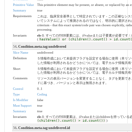
Primitive Value
This primitive element may be present, or absent, or replaced by an e
Summary
true
Requirements
これは、臨床安全基準として特定されています - この正確なシ
いてシステムによって推測されるのではなく、明示的に選択されたことです。 / This ha
criterium - that this exact system/code pair was chosen explicitly, ra
processing.
Invariants
ele-1
: すべてのFHIR要素には、@valueまたは子要素が必要です / All FHIR el
(
hasValue() or (children().count() > id.count
54
. Condition.meta.tag:undelivered
Slice Name
undelivered
Definition
５情報作成において未提供フラグを設定する場合に使用（本リソ
した情報が利用されるかどうかについては、電子カルテ情報共有
Short
５情報作成において未提供フラグを設定する場合に使用（本リソ
した情報が利用されるかどうかについては、電子カルテ情報共有
Comments
リソースの表示バージョンを変更することなく、タグを更新でき
ドに基づき、バージョンと表示は無視されます。
Control
0..1
Type
Coding
Is Modifier
false
Must Support
true
Summary
true
Invariants
ele-1
: すべてのFHIR要素は、@valueまたはchildrenを持ってい
(children().count() > id.count())
)
56
. Condition.meta.tag:undelivered.id