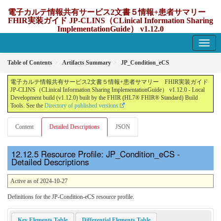
電子カルテ情報共有サービス2文書５情報+患者サマリー
FHIR実装ガイド JP-CLINS（CLinical Information Sharing
ImplementationGuide） v1.12.0
1.12.0 - update Japan
Table of Contents
Artifacts Summary
JP_Condition_eCS
電子カルテ情報共有サービス2文書５情報+患者サマリー FHIR実装ガイド
JP-CLINS（CLinical Information Sharing ImplementationGuide） v1.12.0 - Local
Development build (v1.12.0) built by the FHIR (HL7® FHIR® Standard) Build
Tools. See the
Directory of published versions
Content
Detailed Descriptions
JSON
Resource Profile: JP_Condition_eCS -
Detailed Descriptions
Active as of 2024-10-27
Definitions for the JP-Condition-eCS resource profile.
Key Elements Table
Differential Elements Table