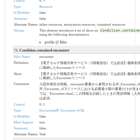
Control
0..*
Type
Resource
Is Modifier
false
Summary
false
Alternate Names
inline resources, anonymous resources, contained resources
Slicing
This element introduces a set of slices on
Condition.containe
using the following discriminators:
profile @ $this
78
. Condition.contained:encounter
Slice Name
encounter
Definition
【電子カルテ情報共有サービス（5情報送信）では必須】傷病名
に格納したEncounterリソース
Short
【電子カルテ情報共有サービス（5情報送信）では必須】傷病名
に格納したEncounterリソース
Comments
入院外来区分情報。encounter要素から参照されるJP_Encounter
JP_Encounter_eCSリソースにおける必要最小限の要素だけが含ま
では、Encounter.classにこの情報を記録したときの受診
は必須。
Control
0..1
Type
Encounter
(
JP_Encounter-eCS
)
Is Modifier
false
Must Support
true
Summary
false
Alternate Names
Visit