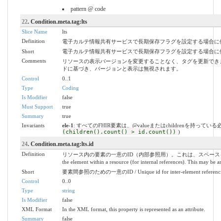
pattern @ code
22
. Condition.meta.tag:lts
Slice Name
lts
Definition
電子カルテ情報共有サービスで長期保存フラグを設定する場合に
Short
電子カルテ情報共有サービスで長期保存フラグを設定する場合に
Comments
リソースの表示バージョンを変更することなく、タグを更新でき
ドに基づき、バージョンと表示は無視されます。
Control
0..1
Type
Coding
Is Modifier
false
Must Support
true
Summary
true
Invariants
ele-1
: すべてのFHIR要素は、@valueまたはchildrenを持ってい
(children().count() > id.count())
)
24
. Condition.meta.tag:lts.id
Definition
リソース内の要素の一意のID（内部参照用）。これは、スペースを含まな
the element within a resource (for internal references). This may be an
Short
要素間参照のための一意のID / Unique id for inter-element referenc
Control
0..0
Type
string
Is Modifier
false
XML Format
In the XML format, this property is represented as an attribute.
Summary
false