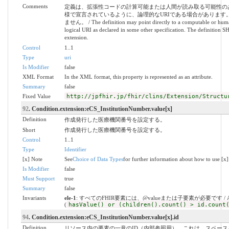
Comments
定義は、拡張性コードの計算可能または人間が読み取る可能性の
様で宣言されているように、論理的なURIである場合があります
ません。 / The definition may point directly to a computable or human-r
logical URI as declared in some other specification. The definition S
extension.
Control
1..1
Type
uri
Is Modifier
false
XML Format
In the XML format, this property is represented as an attribute.
Summary
false
Fixed Value
http://jpfhir.jp/fhir/clins/Extension/Structu
92
. Condition.extension:eCS_InstitutionNumber.value[x]
Definition
作成発行した医療機関番号を設定する。
Short
作成発行した医療機関番号を設定する。
Control
1..1
Type
Identifier
[x] Note
See
Choice of Data Types
for further information about how to use [x]
Is Modifier
false
Must Support
true
Summary
false
Invariants
ele-1
: すべてのFHIR要素には、@valueまたは子要素が必要です / All FHIR el
(
hasValue() or (children().count() > id.count
94
. Condition.extension:eCS_InstitutionNumber.value[x].id
Definition
リソース内の要素の一意のID（内部参照用）。これは、スペースを含まな