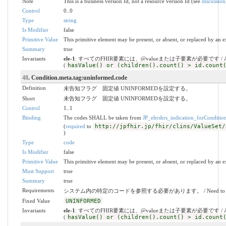
Note
This is a business version Id, not a resource version Id (see
discussion
Control
0..0
Type
string
Is Modifier
false
Primitive Value
This primitive element may be present, or absent, or replaced by an e
Summary
true
Invariants
ele-1
: すべてのFHIR要素には、@valueまたは子要素が必要です / All FHIR el
(
hasValue() or (children().count() > id.count
48
. Condition.meta.tag:uninformed.code
Definition
未告知フラグ 固定値 UNINFORMEDを設定する。
Short
未告知フラグ 固定値 UNINFORMEDを設定する。
Control
1..1
Binding
The codes SHALL be taken from
JP_ehrshrs_indication_forConditio
(
required
to
http://jpfhir.jp/fhir/clins/ValueSet/
)
Type
code
Is Modifier
false
Primitive Value
This primitive element may be present, or absent, or replaced by an e
Must Support
true
Summary
true
Requirements
システム内の特定のコードを参照する必要があります。 / Need to refer to a pa
Fixed Value
UNINFORMED
Invariants
ele-1
: すべてのFHIR要素には、@valueまたは子要素が必要です / All FHIR el
(
hasValue() or (children().count() > id.count