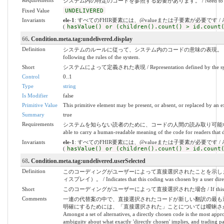
Requirements
システム内の特定のコードを参照する必要があります。 / Need to refer to a pa
Fixed Value
UNDELIVERED
Invariants
ele-1
: すべてのFHIR要素には、@valueまたは子要素が必要です / All FHIR el
(
hasValue() or (children().count() > id.count
66
. Condition.meta.tag:undelivered.display
Definition
システムのルールに従って、システム内のコードの意味の表現。 / A representation
following the rules of the system.
Short
システムによって定義された表現 / Representation defined by the sy
Control
0..1
Type
string
Is Modifier
false
Primitive Value
This primitive element may be present, or absent, or replaced by an e
Summary
true
Requirements
システムを知らない読者のために、コードの人間の読み取り可能な意味を
able to carry a human-readable meaning of the code for readers that 
Invariants
ele-1
: すべてのFHIR要素には、@valueまたは子要素が必要です / All FHIR el
(
hasValue() or (children().count() > id.count
68
. Condition.meta.tag:undelivered.userSelected
Definition
このコーディングがユーザーによって直接選択されたことを示し
ィスプレイ）。 / Indicates that this coding was chosen by a user directly -
Short
このコーディングがユーザーによって直接選択された場合 / If this coding was
Comments
一連の代替案の中で、直接選択されたコードが新しい翻訳の最も
明確にするためには、「直接選択された」ことについては曖昧さが
Amongst a set of alternatives, a directly chosen code is the most appro
ambiguity about what exactly 'directly chosen' implies, and trading p