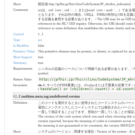
Short
固定値 http://jpfhir.jp/fhir/clins/CodeSystem/JP_ehrshrs_indic
Comments
uriは、oid（urn：oid：...）またはuuid（urn：uuid：..
となります。それ以外の場合、URIは、FHIRの特別なURIを定
する定義を参照する必要があります。 / The URI may be an OID (urn:oid:...
references to the HL7 OID registry. Otherwise, the URI should come f
reference to some definition that establishes the system clearly and 
Control
1..1
Type
uri
Is Modifier
false
Primitive Value
This primitive element may be present, or absent, or replaced by an e
Must Support
true
Summary
true
Requirements
シンボルの定義のソースについて明確である必要があります。 / Need to be unambig
symbol.
Pattern Value
http://jpfhir.jp/fhir/clins/CodeSystem/JP_ehr
Invariants
ele-1
: すべてのFHIR要素には、@valueまたは子要素が必要です / All FHIR el
(
hasValue() or (children().count() > id.count
62
. Condition.meta.tag:undelivered.version
Definition
このコードを選択するときに使用されたコードシステムのバージ
適切にメンテナンスしたコードシステムでは報告されたバージョ
一貫して保証することはできず、意味が一貫していることが保証さ
The version of the code system which was used when choosing this co
version reported, because the meaning of codes is consistent across v
the meaning is not guaranteed to be consistent, the version SHOULD
Short
システムのバージョン - 関連する場合 / Version of the system - if rel