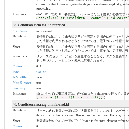
criterium - that this exact system/code pair was chosen explicitly, ra
processing.
Invariants
ele-1
: すべてのFHIR要素には、@valueまたは子要素が必要です / All FHIR el
(
hasValue() or (children().count() > id.count
38
. Condition.meta.tag:uninformed
Slice Name
uninformed
Definition
５情報作成において未告知フラグを設定する場合に使用（本リソ
した情報が利用されるかどうかについては、電子カルテ情報共有
Short
５情報作成において未告知フラグを設定する場合に使用（本リソ
した情報が利用されるかどうかについては、電子カルテ情報共有
Comments
リソースの表示バージョンを変更することなく、タグを更新でき
ドに基づき、バージョンと表示は無視されます。
Control
0..1
Type
Coding
Is Modifier
false
Must Support
true
Summary
true
Invariants
ele-1
: すべてのFHIR要素は、@valueまたはchildrenを持ってい
(children().count() > id.count())
)
40
. Condition.meta.tag:uninformed.id
Definition
リソース内の要素の一意のID（内部参照用）。これは、スペースを含まな
the element within a resource (for internal references). This may be an
Short
要素間参照のための一意のID / Unique id for inter-element referenc
Control
0..0