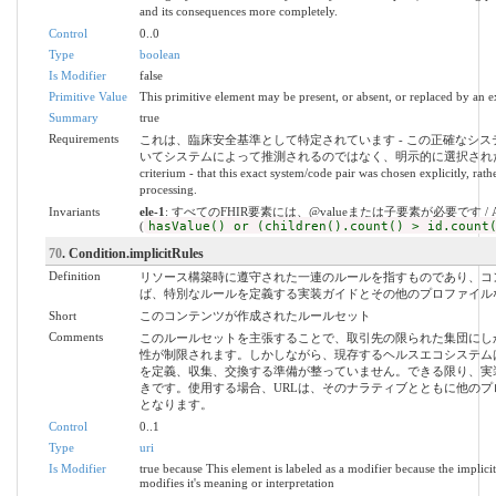
and its consequences more completely.
Control
0..0
Type
boolean
Is Modifier
false
Primitive Value
This primitive element may be present, or absent, or replaced by an e
Summary
true
Requirements
これは、臨床安全基準として特定されています - この正確なシ
いてシステムによって推測されるのではなく、明示的に選択されたことです。 / This ha
criterium - that this exact system/code pair was chosen explicitly, ra
processing.
Invariants
ele-1
: すべてのFHIR要素には、@valueまたは子要素が必要です / All FHIR el
(
hasValue() or (children().count() > id.count
70
. Condition.implicitRules
Definition
リソース構築時に遵守された一連のルールを指すものであり、コ
ば、特別なルールを定義する実装ガイドとその他のプロファイル
Short
このコンテンツが作成されたルールセット
Comments
このルールセットを主張することで、取引先の限られた集団にし
性が制限されます。しかしながら、現存するヘルスエコシステム
を定義、収集、交換する準備が整っていません。できる限り、実
きです。使用する場合、URLは、そのナラティブとともに他の
となります。
Control
0..1
Type
uri
Is Modifier
true because This element is labeled as a modifier because the implic
modifies it's meaning or interpretation