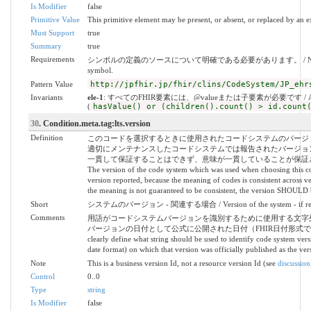
Is Modifier
false
Primitive Value
This primitive element may be present, or absent, or replaced by an e
Must Support
true
Summary
true
Requirements
シンボルの定義のソースについて明確である必要があります。 / Need to be unambig
symbol.
Pattern Value
http://jpfhir.jp/fhir/clins/CodeSystem/JP_ehr
Invariants
ele-1
: すべてのFHIR要素には、@valueまたは子要素が必要です / All FHIR el
(
hasValue() or (children().count() > id.count
30
. Condition.meta.tag:lts.version
Definition
このコードを選択するときに使用されたコードシステムのバージ
適切にメンテナンスしたコードシステムでは報告されたバージョ
一貫して保証することはできず、意味が一貫していることが保証さ
The version of the code system which was used when choosing this co
version reported, because the meaning of codes is consistent across v
the meaning is not guaranteed to be consistent, the version SHOULD
Short
システムのバージョン - 関連する場合 / Version of the system - if rel
Comments
用語がコードシステムバージョンを識別するために使用する文字
バージョンの日付として公式に公開された日付（FHIR日付形式で表現）を使用する
clearly define what string should be used to identify code system ver
date format) on which that version was officially published as the ver
Note
This is a business version Id, not a resource version Id (see
discussion
Control
0..0
Type
string
Is Modifier
false