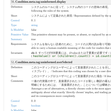
50
. Condition.meta.tag:uninformed.display
Definition
システムのルールに従って、システム内のコードの意味の表現。 / A representation
following the rules of the system.
Short
システムによって定義された表現 / Representation defined by the sy
Control
0..1
Type
string
Is Modifier
false
Primitive Value
This primitive element may be present, or absent, or replaced by an e
Summary
true
Requirements
システムを知らない読者のために、コードの人間の読み取り可能な意味を
able to carry a human-readable meaning of the code for readers that 
Invariants
ele-1
: すべてのFHIR要素には、@valueまたは子要素が必要です / All FHIR el
(
hasValue() or (children().count() > id.count
52
. Condition.meta.tag:uninformed.userSelected
Definition
このコーディングがユーザーによって直接選択されたことを示し
ィスプレイ）。 / Indicates that this coding was chosen by a user directly -
Short
このコーディングがユーザーによって直接選択された場合 / If this coding was
Comments
一連の代替案の中で、直接選択されたコードが新しい翻訳の最も
明確にするためには、「直接選択された」ことについては曖昧さが
Amongst a set of alternatives, a directly chosen code is the most appro
ambiguity about what exactly 'directly chosen' implies, and trading p
and its consequences more completely.
Control
0..0
Type
boolean
Is Modifier
false