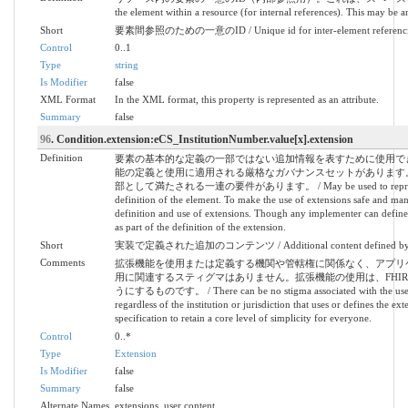
the element within a resource (for internal references). This may be an
Short
要素間参照のための一意のID / Unique id for inter-element referenc
Control
0..1
Type
string
Is Modifier
false
XML Format
In the XML format, this property is represented as an attribute.
Summary
false
96
. Condition.extension:eCS_InstitutionNumber.value[x].extension
Definition
要素の基本的な定義の一部ではない追加情報を表すために使用で
能の定義と使用に適用される厳格なガバナンスセットがあります
部として満たされる一連の要件があります。 / May be used to represent additio
definition of the element. To make the use of extensions safe and manag
definition and use of extensions. Though any implementer can define 
as part of the definition of the extension.
Short
実装で定義された追加のコンテンツ / Additional content defined by im
Comments
拡張機能を使用または定義する機関や管轄権に関係なく、アプリ
用に関連するスティグマはありません。拡張機能の使用は、FHI
うにするものです。 / There can be no stigma associated with the use of ex
regardless of the institution or jurisdiction that uses or defines the e
specification to retain a core level of simplicity for everyone.
Control
0..*
Type
Extension
Is Modifier
false
Summary
false
Alternate Names
extensions, user content