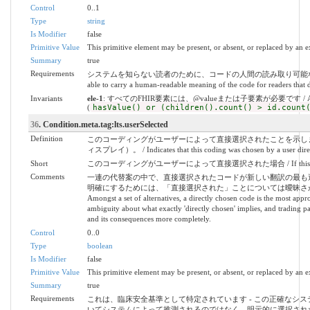
Control
0..1
Type
string
Is Modifier
false
Primitive Value
This primitive element may be present, or absent, or replaced by an e
Summary
true
Requirements
システムを知らない読者のために、コードの人間の読み取り可能な意味を
able to carry a human-readable meaning of the code for readers that 
Invariants
ele-1
: すべてのFHIR要素には、@valueまたは子要素が必要です / All FHIR el
(
hasValue() or (children().count() > id.count
36
. Condition.meta.tag:lts.userSelected
Definition
このコーディングがユーザーによって直接選択されたことを示し
ィスプレイ）。 / Indicates that this coding was chosen by a user directly -
Short
このコーディングがユーザーによって直接選択された場合 / If this coding was
Comments
一連の代替案の中で、直接選択されたコードが新しい翻訳の最も
明確にするためには、「直接選択された」ことについては曖昧さが
Amongst a set of alternatives, a directly chosen code is the most appro
ambiguity about what exactly 'directly chosen' implies, and trading p
and its consequences more completely.
Control
0..0
Type
boolean
Is Modifier
false
Primitive Value
This primitive element may be present, or absent, or replaced by an e
Summary
true
Requirements
これは、臨床安全基準として特定されています - この正確なシ
いてシステムによって推測されるのではなく、明示的に選択されたことです。 / This ha