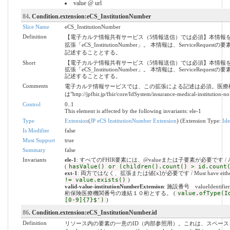
value @ url
84
. Condition.extension:eCS_InstitutionNumber
Slice Name
eCS_InstitutionNumber
Definition
【電子カルテ情報共有サービス（5情報送信）では必須】本情報
拡張「eCS_InstitutionNumber」。 本情報は、Service
記述することとする。
Short
【電子カルテ情報共有サービス（5情報送信）では必須】本情報
拡張「eCS_InstitutionNumber」。 本情報は、Service
記述することとする。
Comments
電子カルテ情報サービスでは、この拡張による記述は必須。医療機関
は"http://jpfhir.jp/fhir/core/IdSystem/insurance-medical-institu
Control
0..1
This element is affected by the following invariants: ele-1
Type
Extension
(
JP eCS InstitutionNumber Extension
) (Extension Type:
Ide
Is Modifier
false
Must Support
true
Summary
false
Invariants
ele-1
: すべてのFHIR要素には、@valueまたは子要素が必要です / All FHIR el
(
hasValue() or (children().count() > id.count
ext-1
: 両方ではなく、拡張または値[x]が必要です / Must have either extens
!= value.exists()
)
valid-value-institutionNumberExtension
: 施設番号 valueIdent
桁保険医療機関番号の連結１０桁とする。 (
value.ofType(I
[0-9]{7}$')
)
86
. Condition.extension:eCS_InstitutionNumber.id
Definition
リソース内の要素の一意のID（内部参照用）。これは、スペースを含まな