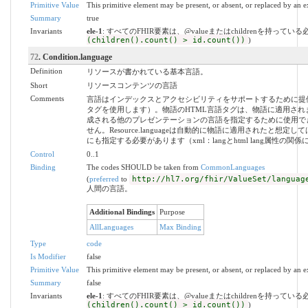
Primitive Value
This primitive element may be present, or absent, or replaced by an e
Summary
true
Invariants
ele-1
: すべてのFHIR要素は、@valueまたはchildrenを持ってい
(children().count() > id.count())
)
72
. Condition.language
Definition
リソースが書かれている基本言語。
Short
リソースコンテンツの言語
Comments
言語はインデックスとアクセシビリティをサポートするために提
タグを使用します）。物語のHTML言語タグは、物語に適用さ
成される他のプレゼンテーションの言語を指定するために使用で
せん。Resource.languageは自動的に物語に適用されたと想
にも指定する必要があります（xml：langとhtml lang属性の
Control
0..1
Binding
The codes SHOULD be taken from
CommonLanguages
(
preferred
to
http://hl7.org/fhir/ValueSet/languag
人間の言語。
Additional Bindings
Purpose
AllLanguages
Max Binding
Type
code
Is Modifier
false
Primitive Value
This primitive element may be present, or absent, or replaced by an e
Summary
false
Invariants
ele-1
: すべてのFHIR要素は、@valueまたはchildrenを持ってい
(children().count() > id.count())
)