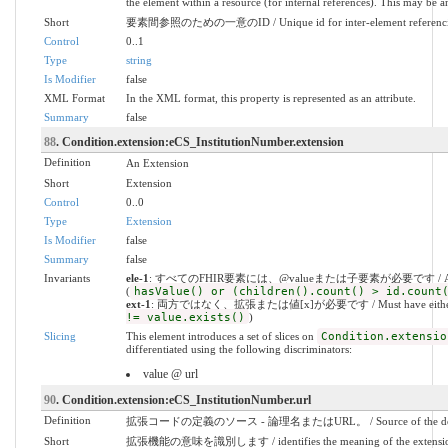
the element within a resource (for internal references). This may be an
Short
要素間参照のための一意のID / Unique id for inter-element referenc
Control
0..1
Type
string
Is Modifier
false
XML Format
In the XML format, this property is represented as an attribute.
Summary
false
88
. Condition.extension:eCS_InstitutionNumber.extension
Definition
An Extension
Short
Extension
Control
0..0
Type
Extension
Is Modifier
false
Summary
false
Invariants
ele-1
: すべてのFHIR要素には、@valueまたは子要素が必要です / All FHIR el
(
hasValue() or (children().count() > id.count
ext-1
: 両方ではなく、拡張または値[x]が必要です / Must have either extens
!= value.exists()
)
Slicing
This element introduces a set of slices on
Condition.extensio
differentiated using the following discriminators:
value @ url
90
. Condition.extension:eCS_InstitutionNumber.url
Definition
拡張コードの定義のソース - 論理名またはURL。 / Source of the definition fo
Short
拡張機能の意味を識別します / identifies the meaning of the extensi