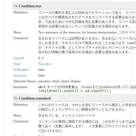
74
. Condition.text
Definition
リソースの要約を含む人が読めるナビゲーションであり、リソー
ンはすべての構造化されたデータをエンコードする必要はありま
全」であるために十分な詳細を含む必要があります。リソース定
表現する必要があるコンテンツが定義される場合があります。
Short
Text summary of the resource, for human interpret
Comments
含まれるリソースには説明がありません。含まれないリソースに
タしか含まず、テキストだけで表現されることがあります（minOc
が「テキストの塊」としてキャプチャされるレガシーシステムか
化された情報が後で追加される場合に必要な場合があります。
Control
0..1
Type
Narrative
Is Modifier
false
Summary
false
Alternate Names
narrative, html, xhtml, display
Invariants
ele-1
: すべてのFHIR要素は、@valueまたはchildrenを持ってい
(children().count() > id.count())
)
76
. Condition.contained
Definition
これらのリソースは、それらを含むリソースから独立した存在を
の独立したトランザクション範囲を持つこともできません。
Short
含まれている、インラインのリソース
Comments
コンテンツが適切に識別できる場合には、これを行うべきではあ
難であり（文脈に依存します）、メタ要素にプロファイルとタグ
てはいけません。