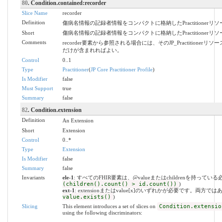
80
. Condition.contained:recorder
Slice Name
recorder
Definition
傷病名情報の記録者情報をコンパクトに格納したPractitionerリソ
Short
傷病名情報の記録者情報をコンパクトに格納したPractitionerリソ
Comments
recorder要素から参照される場合には、そのJP_Practitionerリ
だけが含まれればよい。
Control
0..1
Type
Practitioner
(
JP Core Practitioner Profile
)
Is Modifier
false
Must Support
true
Summary
false
82
. Condition.extension
Definition
An Extension
Short
Extension
Control
0..*
Type
Extension
Is Modifier
false
Summary
false
Invariants
ele-1
: すべてのFHIR要素は、@valueまたはchildrenを持ってい
(children().count() > id.count())
)
ext-1
: extensionまたはvalue[x]のいずれかが必要です。両方では
value.exists()
)
Slicing
This element introduces a set of slices on
Condition.extensio
using the following discriminators: