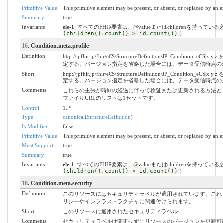
Primitive Value
This primitive element may be present, or absent, or replaced by an e
Summary
true
Invariants
ele-1
: すべてのFHIR要素は、@valueまたはchildrenを持ってい
(children().count() > id.count())
)
16
. Condition.meta.profile
Definition
http://jpfhir.jp/fhir/eCS/StructureDefinition/JP_C
定する。バージョン指定を省略した場合には、データ受信時点の
Short
http://jpfhir.jp/fhir/eCS/StructureDefinition/JP_C
定する。バージョン指定を省略した場合には、データ受信時点の
Comments
これらの主張が時間の経過に伴って検証または更新される方法と
ファイルURLのリストは1セットです。
Control
1..*
Type
canonical
(
StructureDefinition
)
Is Modifier
false
Primitive Value
This primitive element may be present, or absent, or replaced by an e
Must Support
true
Summary
true
Invariants
ele-1
: すべてのFHIR要素は、@valueまたはchildrenを持ってい
(children().count() > id.count())
)
18
. Condition.meta.security
Definition
このリソースにはセキュリティラベルが適用されています。これ
リシーやインフラストラクチャに関連付けられます。
Short
このリソースに適用されたセキュリティラベル
Comments
セキュリティラベルは変更せずにリソースのバージョンを更新可