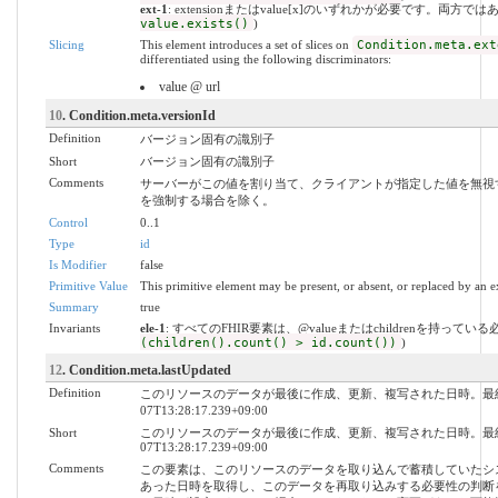
ext-1
: extensionまたはvalue[x]のいずれかが必要です。両方では
value.exists()
)
Slicing
This element introduces a set of slices on
Condition.meta.ext
differentiated using the following discriminators:
value @ url
10
. Condition.meta.versionId
Definition
バージョン固有の識別子
Short
バージョン固有の識別子
Comments
サーバーがこの値を割り当て、クライアントが指定した値を無視
を強制する場合を除く。
Control
0..1
Type
id
Is Modifier
false
Primitive Value
This primitive element may be present, or absent, or replaced by an e
Summary
true
Invariants
ele-1
: すべてのFHIR要素は、@valueまたはchildrenを持ってい
(children().count() > id.count())
)
12
. Condition.meta.lastUpdated
Definition
このリソースのデータが最後に作成、更新、複写された日時。最終更新日時。YYY
07T13:28:17.239+09:00
Short
このリソースのデータが最後に作成、更新、複写された日時。最終更新日時。YYY
07T13:28:17.239+09:00
Comments
この要素は、このリソースのデータを取り込んで蓄積していたシ
あった日時を取得し、このデータを再取り込みする必要性の判断