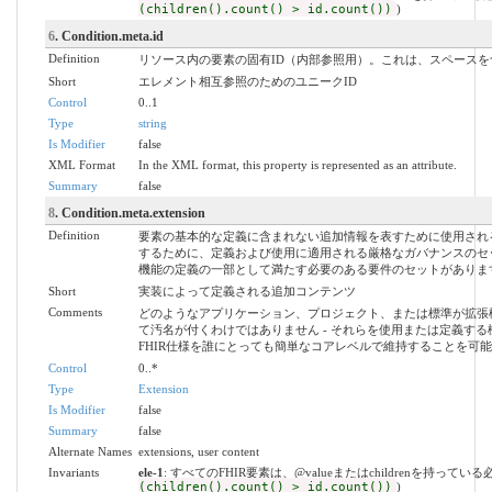
(children().count() > id.count())
)
6
. Condition.meta.id
Definition
リソース内の要素の固有ID（内部参照用）。これは、スペース
Short
エレメント相互参照のためのユニークID
Control
0..1
Type
string
Is Modifier
false
XML Format
In the XML format, this property is represented as an attribute.
Summary
false
8
. Condition.meta.extension
Definition
要素の基本的な定義に含まれない追加情報を表すために使用され
するために、定義および使用に適用される厳格なガバナンスのセ
機能の定義の一部として満たす必要のある要件のセットがありま
Short
実装によって定義される追加コンテンツ
Comments
どのようなアプリケーション、プロジェクト、または標準が拡張
て汚名が付くわけではありません - それらを使用または定義す
FHIR仕様を誰にとっても簡単なコアレベルで維持することを可
Control
0..*
Type
Extension
Is Modifier
false
Summary
false
Alternate Names
extensions, user content
Invariants
ele-1
: すべてのFHIR要素は、@valueまたはchildrenを持ってい
(children().count() > id.count())
)