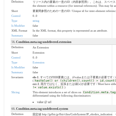
Definition
リソース内の要素の一意のID（内部参照用）。これは、スペースを含まな
the element within a resource (for internal references). This may be an
Short
要素間参照のための一意のID / Unique id for inter-element referenc
Control
0..0
Type
string
Is Modifier
false
XML Format
In the XML format, this property is represented as an attribute.
Summary
false
58
. Condition.meta.tag:undelivered.extension
Definition
An Extension
Short
Extension
Control
0..0
Type
Extension
Is Modifier
false
Summary
false
Invariants
ele-1
: すべてのFHIR要素には、@valueまたは子要素が必要です / All FHIR el
(
hasValue() or (children().count() > id.count
ext-1
: 両方ではなく、拡張または値[x]が必要です / Must have either extens
!= value.exists()
)
Slicing
This element introduces a set of slices on
Condition.meta.tag
differentiated using the following discriminators:
value @ url
60
. Condition.meta.tag:undelivered.system
Definition
固定値 http://jpfhir.jp/fhir/clins/CodeSystem/JP_ehrshrs_indic