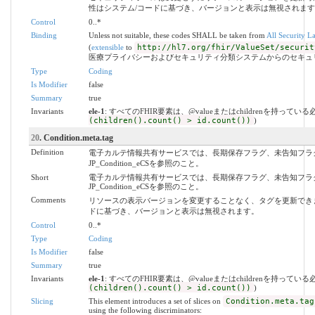
性はシステム/コードに基づき、バージョンと表示は無視されます
Control
0..*
Binding
Unless not suitable, these codes SHALL be taken from
All Security L
(
extensible
to
http://hl7.org/fhir/ValueSet/securit
医療プライバシーおよびセキュリティ分類システムからのセキュ
Type
Coding
Is Modifier
false
Summary
true
Invariants
ele-1
: すべてのFHIR要素は、@valueまたはchildrenを持ってい
(children().count() > id.count())
)
20
. Condition.meta.tag
Definition
電子カルテ情報共有サービスでは、長期保存フラグ、未告知フラ
JP_Condition_eCSを参照のこと。
Short
電子カルテ情報共有サービスでは、長期保存フラグ、未告知フラ
JP_Condition_eCSを参照のこと。
Comments
リソースの表示バージョンを変更することなく、タグを更新でき
ドに基づき、バージョンと表示は無視されます。
Control
0..*
Type
Coding
Is Modifier
false
Summary
true
Invariants
ele-1
: すべてのFHIR要素は、@valueまたはchildrenを持ってい
(children().count() > id.count())
)
Slicing
This element introduces a set of slices on
Condition.meta.tag
using the following discriminators: