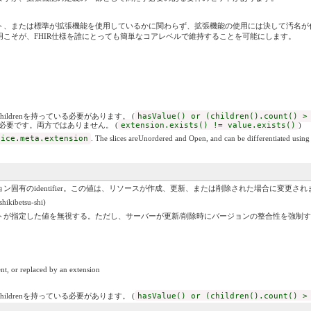
、または標準が拡張機能を使用しているかに関わらず、拡張機能の使用には決して汚名が付
こそが、FHIR仕様を誰にとっても簡単なコアレベルで維持することを可能にします。
childrenを持っている必要があります。 (
hasValue() or (children().count() >
いずれかが必要です。両方ではありません。 (
extension.exists() != value.exists()
)
vice.meta.extension
. The slices areUnordered and Open, and can be differentiated using 
ン固有のidentifier。この値は、リソースが作成、更新、または削除された場合に変更され
kibetsu-shi)
トが指定した値を無視する。ただし、サーバーが更新/削除時にバージョンの整合性を強制
nt, or replaced by an extension
childrenを持っている必要があります。 (
hasValue() or (children().count() >