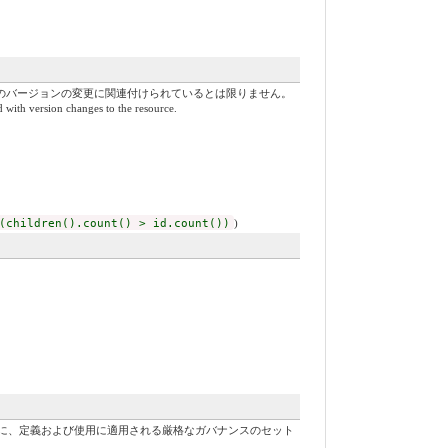
スのバージョンの変更に関連付けられているとは限りません。
d with version changes to the resource.
(children().count() > id.count())
)
に、定義および使用に適用される厳格なガバナンスのセット