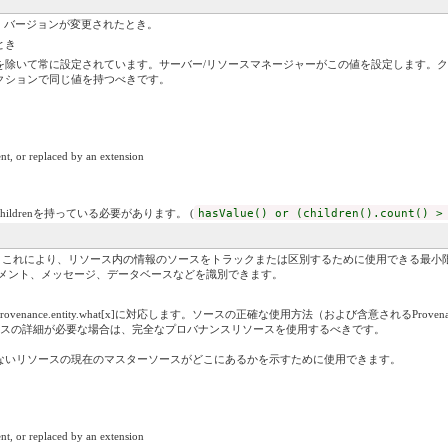
ば、バージョンが変更されたとき。
とき
除いて常に設定されています。サーバー/リソースマネージャーがこの値を設定します。ク
クションで同じ値を持つべきです。
nt, or replaced by an extension
childrenを持っている必要があります。 (
hasValue() or (children().count() >
これにより、リソース内の情報のソースをトラックまたは区別するために使用できる最小限の[プロビ
ュメント、メッセージ、データベースなどを識別できます。
ance.entity.what[x]に対応します。ソースの正確な使用方法（および含意されるProvena
ンスの詳細が必要な場合は、完全なプロバナンスリソースを使用するべきです。
いないリソースの現在のマスターソースがどこにあるかを示すために使用できます。
nt, or replaced by an extension