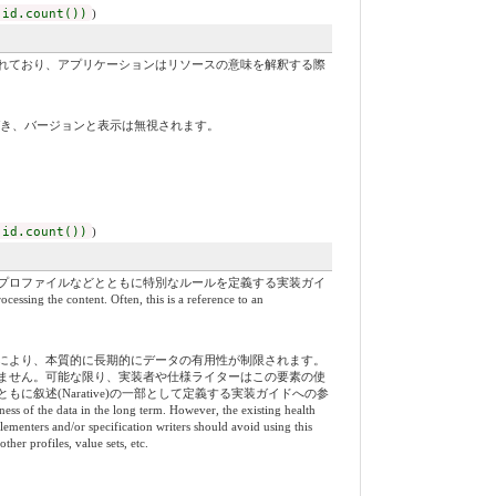
 id.count())
)
れており、アプリケーションはリソースの意味を解釈する際
づき、バージョンと表示は無視されます。
 id.count())
)
プロファイルなどとともに特別なルールを定義する実装ガイ
ing the content. Often, this is a reference to an
により、本質的に長期的にデータの有用性が制限されます。
ません。可能な限り、実装者や仕様ライターはこの要素の使
叙述(Narative)の一部として定義する実装ガイドへの参
ness of the data in the long term. However, the existing health
lementers and/or specification writers should avoid using this
ther profiles, value sets, etc.