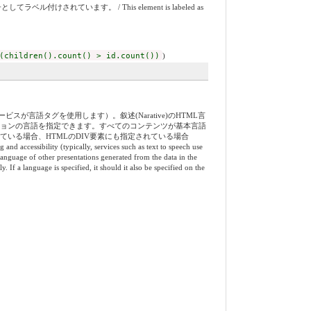
れています。 / This element is labeled as
(children().count() > id.count())
)
語タグを使用します）。叙述(Narative)のHTML言
ーションの言語を指定できます。すべてのコンテンツが基本言語
れている場合、HTMLのDIV要素にも指定されている場合
y (typically, services such as text to speech use
language of other presentations generated from the data in the
 If a language is specified, it should it also be specified on the