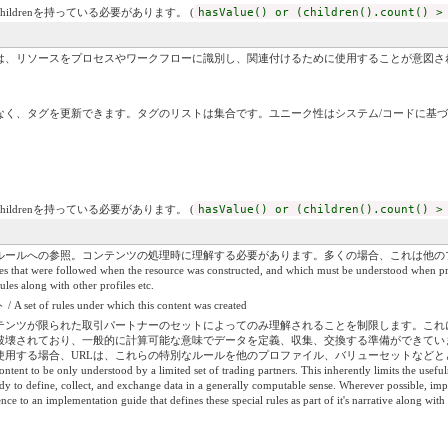
childrenを持っている必要があります。 (
hasValue() or (children().count() >
は、リソースをプロセスやワークフローに識別し、関連付けるために使用することが意図さ
なく、タグを更新できます。タグのリストは集合です。ユニーク性はシステム/コードに基
childrenを持っている必要があります。 (
hasValue() or (children().count() >
ルールへの参照。コンテンツの処理時に理解する必要があります。多くの場合、これは他の
t were followed when the resource was constructed, and which must be understood when process
ules along with other profiles etc.
les under which this content was created
テンツが限られた取引パートナーのセットによってのみ理解されることを制限します。これ
破壊されており、一般的に計算可能な意味でデータを定義、収集、交換する準備ができてい
する場合、URLは、これらの特別なルールを他のプロファイル、バリューセットなどとともに
ntent to be only understood by a limited set of trading partners. This inherently limits the useful
ady to define, collect, and exchange data in a generally computable sense. Wherever possible, imp
e to an implementation guide that defines these special rules as part of it's narrative along with o