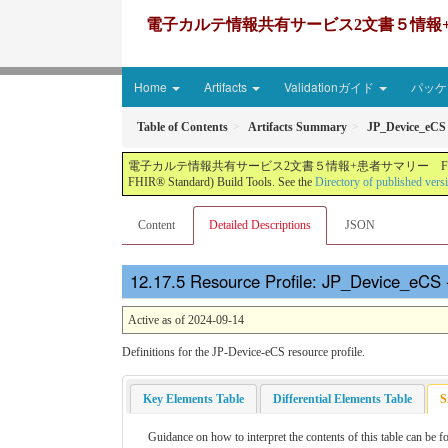
電子カルテ情報共有サービス2文書５情報+患者サマリー FH
Home
Artifacts
Validationガイド
パッケー
Table of Contents
Artifacts Summary
JP_Device_eCS
電子カルテ情報共有サービス2文書５情報+患者サマリー FHIR実装ガイド JP-CLINS（CLi
FHIR® Standard) Build Tools. See the
Directory of published vers
Content
Detailed Descriptions
JSON
Resource Profile: JP_Device_eCS -
Active as of 2024-09-14
Definitions for the JP-Device-eCS resource profile.
Key Elements Table
Differential Elements Table
S
Guidance on how to interpret the contents of this table can be f