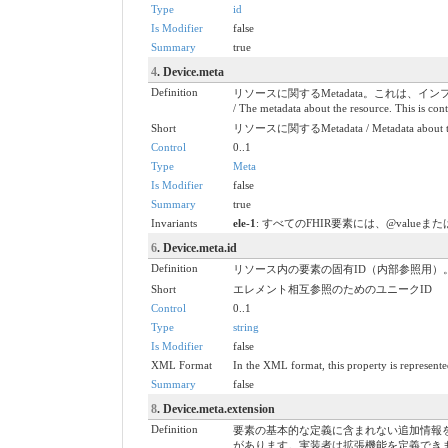
Type
id
Is Modifier
false
Summary
true
4
. Device.meta
Definition
リソースに関するMetadata。これは
/ The metadata about the resource. This is cont
Short
リソースに関するMetadata / Metadata about th
Control
0..1
Type
Meta
Is Modifier
false
Summary
true
Invariants
ele-1
: すべてのFHIR要素には、@valueまたは子要素が必要
6
. Device.meta.id
Definition
リソース内の要素の固有ID（内部参照用
Short
エレメント相互参照のためのユニークID
Control
0..1
Type
string
Is Modifier
false
XML Format
In the XML format, this property is represented
Summary
false
8
. Device.meta.extension
Definition
要素の基本的な定義に含まれない追加情報
があります。実装者は拡張機能を定義でき