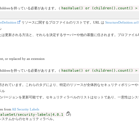
childrenを持っている必要があります。 (
hasValue() or (children().count() >
reDefinition
リソースに関するプロファイルのリストです。URL は
StructureDefinition.url
ル
たは更新される方法と、それらを決定するサーバーや他の基盤に任されます。プロファイルU
nt, or replaced by an extension
childrenを持っている必要があります。 (
hasValue() or (children().count() >
用されています。これらのタグにより、特定のリソースが全体的なセキュリティポリシーや
ベル
のバージョンを更新可能です。セキュリティラベルのリストはセットであり、一意性はシス
ken from
All Security Labels
ValueSet/security-labels|4.0.1
)
システムからのセキュリティラベル。