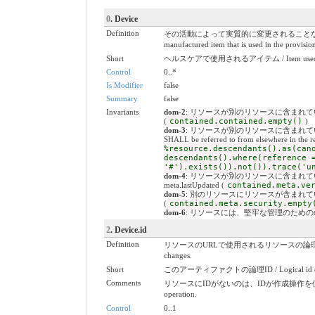
0
. Device
Definition
その活動によって実質的に変更されることなく
manufactured item that is used in the provisio
Short
ヘルスケアで使用されるアイテム / Item used in 
Control
0..*
Is Modifier
false
Summary
false
Invariants
dom-2
: リソースが別のリソースに含まれている場合、ネストさ
(
contained.contained.empty()
)
dom-3
: リソースが別のリソースに含まれている場合、
SHALL be referred to from elsewhere in the re
%resource.descendants().as(can
descendants().where(reference 
'#').exists()).not()).trace('u
dom-4
: リソースが別のリソースに含まれている場合、meta.ve
meta.lastUpdated (
contained.meta.ve
dom-5
: 別のリソースにリソースが含まれている場合、セキュリテ
(
contained.meta.security.empty
dom-6
: リソースには、堅牢な管理のための叙述(Narativ
2
. Device.id
Definition
リソースのURLで使用されるリソースの論理ID。割り当てられたら、
changes.
Short
このアーティファクトの論理ID / Logical id of th
Comments
リソースにIDがないのは、IDが作成操作を使用してサーバーに送信されて
operation.
Control
0..1