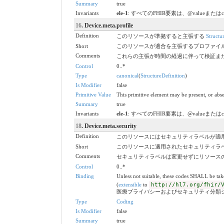
Summary
true
Invariants
ele-1
: すべてのFHIR要素は、@valueまたは
16
. Device.meta.profile
Definition
このリソースが準拠すると主張する
Structu
Short
このリソースが適合を主張するプロファイ
Comments
これらの主張が時間の経過に伴って検証ま
Control
0..*
Type
canonical
(
StructureDefinition
)
Is Modifier
false
Primitive Value
This primitive element may be present, or abse
Summary
true
Invariants
ele-1
: すべてのFHIR要素は、@valueまたは
18
. Device.meta.security
Definition
このリソースにはセキュリティラベルが適
Short
このリソースに適用されたセキュリティラ
Comments
セキュリティラベルは変更せずにリソース
Control
0..*
Binding
Unless not suitable, these codes SHALL be ta
(
extensible
to
http://hl7.org/fhir/
医療プライバシーおよびセキュリティ分類
Type
Coding
Is Modifier
false
Summary
true