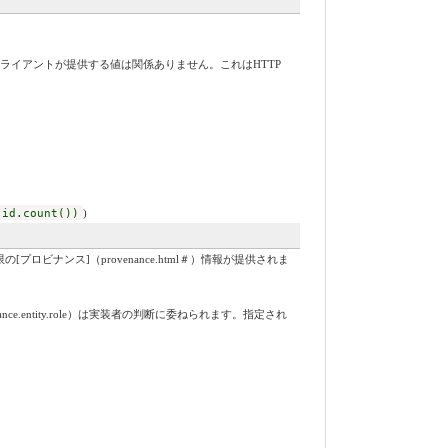
ライアントが提供する値は関係ありません。これはHTTP
 id.count())
)
ナンス]（provenance.html＃）情報が提供されま
nce.entity.role）は実装者の判断に委ねられます。指定され