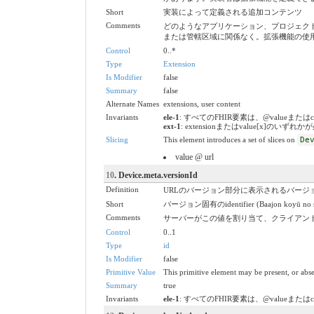
Short
実装によって定義される追加コンテンツ
Comments
どのようなアプリケーション、プロジェクト
または管轄区域に関係なく。拡張機能の使用
Control
0..*
Type
Extension
Is Modifier
false
Summary
false
Alternate Names
extensions, user content
Invariants
ele-1
: すべてのFHIR要素は、@valueまたは
ext-1
: extensionまたはvalue[x]の
Slicing
This element introduces a set of slices on
De
value @ url
10
. Device.meta.versionId
Definition
URLのバージョン部分に表示されるバージョ
Short
バージョン固有のidentifier (Baajon koyū no shi
Comments
サーバーがこの値を割り当て、クライアン
Control
0..1
Type
id
Is Modifier
false
Primitive Value
This primitive element may be present, or abse
Summary
true
Invariants
ele-1
: すべてのFHIR要素は、@valueまたは