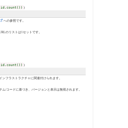
 id.count())
)
への参照です。
RLのリストは1セットです。
 id.count())
)
インフラストラクチャに関連付けられます。
テム/コードに基づき、バージョンと表示は無視されます。