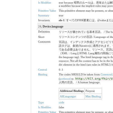
Is Modifier
true because 暗黙のルールは、意味また
a modifier because the implicit rules may prov
Primitive Value
This primitive element may be present, or abse
Summary
true
Invariants
ele-1
: すべてのFHIR要素には、@valueまたは子要素が必要
24
. Device.language
Definition
リソースが書かれている基本言語。 / The base languag
Short
リソースコンテンツの言語 / Language of the res
Comments
言語は、インデックス作成とアクセシビリティ
語タグは、叙述(Narative)に適用
である必要はありません。リソース。言語は、
（XML：LangとHTML Lang属性の関係については、HTML5
the language tag). The html language tag in th
resource. Not all the content has to be in the 
div element in the html (see rules in HTML5 fo
Control
0..1
Binding
The codes SHOULD be taken from
CommonL
(
preferred
to
http://hl7.org/fhir/V
人間の言語。 / A human language.
Additional Bindings
Purpose
AllLanguages
Max Binding
Type
code
Is Modifier
false
Primitive Value
This primitive element may be present, or abse