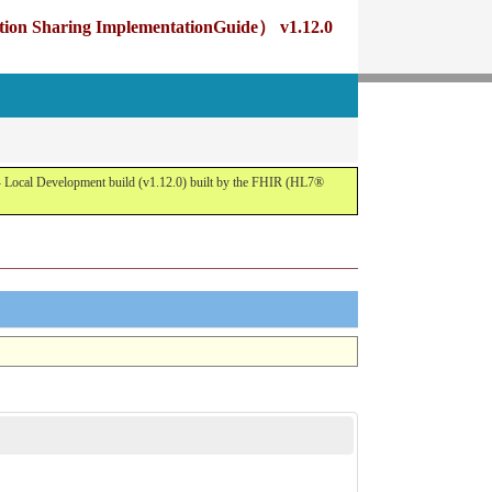
g ImplementationGuide） v1.12.0
opment build (v1.12.0) built by the FHIR (HL7®