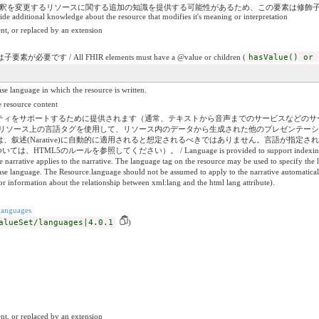
は解釈を変更するリソースに関する追加の知識を提供する可能性があるため、この要素は修飾子としてラベル付けさ
ide additional knowledge about the resource that modifies it's meaning or interpretation
nt, or replaced by an extension
です / All FHIR elements must have a @value or children (
hasValue() or 
e in which the resource is written.
ource content
をサポートするために提供されます（通常、テキストから音声までのサービスなどのサービスが言
されます。リソース上の言語タグを使用して、リソース内のデータから生成された他のプレゼンテ
叙述(Narative)に自動的に適用されると想定されるべきではありません。言語が指定さ
のルールを参照してください）。 / Language is provided to support indexing and accessibilit
e narrative applies to the narrative. The language tag on the resource may be used to specify the 
base language. The Resource.language should not be assumed to apply to the narrative automatically.
r information about the relationship between xml:lang and the html lang attribute).
anguages
alueSet/languages|4.0.1
)
nt, or replaced by an extension