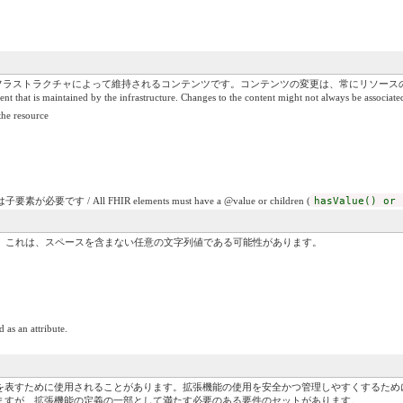
、インフラストラクチャによって維持されるコンテンツです。コンテンツの変更は、常にリソー
ent that is maintained by the infrastructure. Changes to the content might not always be associate
e resource
です / All FHIR elements must have a @value or children (
hasValue() or 
）。これは、スペースを含まない任意の文字列値である可能性があります。
 as an attribute.
を表すために使用されることがあります。拡張機能の使用を安全かつ管理しやすくするため
ますが、拡張機能の定義の一部として満たす必要のある要件のセットがあります。