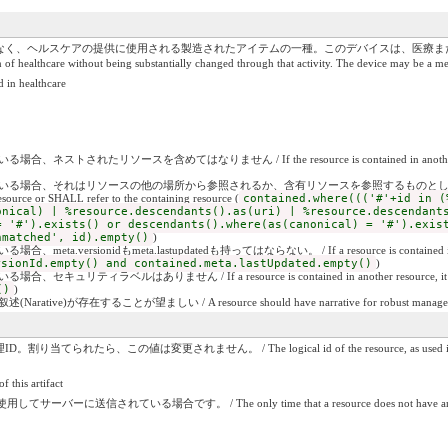
、ヘルスケアの提供に使用される製造されたアイテムの一種。このデバイスは、医療または非医療デ
n of healthcare without being substantially changed through that activity. The device may be a m
healthcare
れたリソースを含めてはなりません / If the resource is contained in another resource,
それはリソースの他の場所から参照されるか、含有リソースを参照するものとします / If the resource is
source or SHALL refer to the containing resource (
contained.where((('#'+id in (
onical) | %resource.descendants().as(uri) | %resource.descendant
= '#').exists() or descendants().where(as(canonical) = '#').exis
nmatched', id).empty()
)
rsionidもmeta.lastupdatedも持ってはならない。 / If a resource is contained in another 
rsionId.empty() and contained.meta.lastUpdated.empty()
)
ィラベルはありません / If a resource is contained in another resource, it SHALL 
()
)
e)が存在することが望ましい / A resource should have narrative for robust managem
この値は変更されません。 / The logical id of the resource, as used in the URL for t
is artifact
いる場合です。 / The only time that a resource does not have an id is when it is