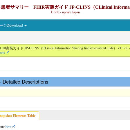
IR実装ガイド JP-CLINS（CLinical Information Sharin
1.12.0 - update Japan
ジDownload
nical Information Sharing ImplementationGuide） v1.12.0 - Local Devel
ions
 Detailed Descriptions
napshot Elements Table
ound
here