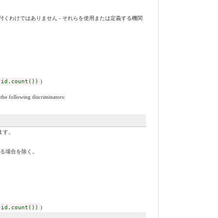
くわけではありません - それらを使用または定義する機関
 id.count())
)
the following discriminators:
ます。
する場合を除く。
 id.count())
)