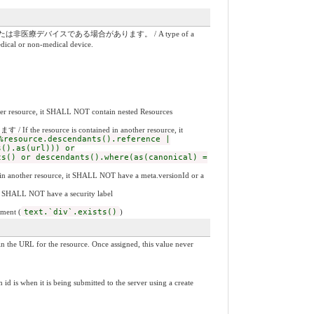
バイスである場合があります。 / A type of a
edical or non-medical device.
 it SHALL NOT contain nested Resources
 contained in another resource, it
%resource.descendants().reference |
s().as(url))) or
ts() or descendants().where(as(canonical) =
resource, it SHALL NOT have a meta.versionId or a
NOT have a security label
ent (
text.`div`.exists()
)
he resource. Once assigned, this value never
 being submitted to the server using a create