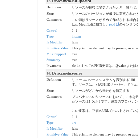
12
. Device.meta.lastUpdated
Definition
リソースが最後に変更されたとき - 例え
Short
リソースのバージョンが最後に変更された
Comments
この値はリソースが初めて作成される場合を
Last-Modifiedに相当し、
read
のインタラ
Control
0..1
Type
instant
Is Modifier
false
Primitive Value
This primitive element may be present, or abse
Must Support
true
Summary
true
Invariants
ele-1
: すべてのFHIR要素は、@valueまたは
14
. Device.meta.source
Definition
リソースのソースシステムを識別するURI。
す。ソースは、別のFHIRサーバー、ドキ
Short
リソースがどこから来たかを特定する
Comments
プロバナンスのリソースにおいて、これはProven
たソースは1つだけです。追加のプロバナ
この要素は、正規のURLでホストされて
Control
0..1
Type
uri
Is Modifier
false
Primitive Value
This primitive element may be present, or abse