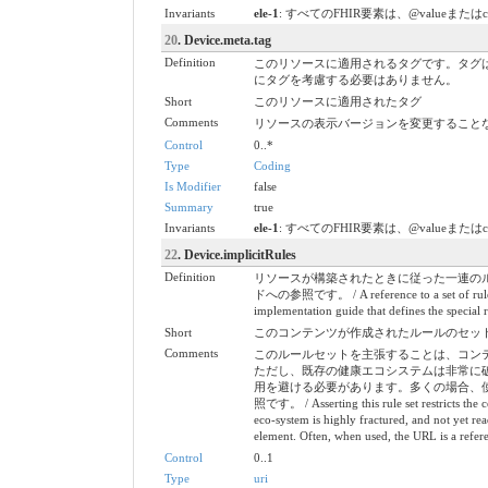
Invariants
ele-1
: すべてのFHIR要素は、@valueまたは
20
. Device.meta.tag
Definition
このリソースに適用されるタグです。タグ
にタグを考慮する必要はありません。
Short
このリソースに適用されたタグ
Comments
リソースの表示バージョンを変更すること
Control
0..*
Type
Coding
Is Modifier
false
Summary
true
Invariants
ele-1
: すべてのFHIR要素は、@valueまたは
22
. Device.implicitRules
Definition
リソースが構築されたときに従った一連の
ドへの参照です。 / A reference to a set of rules tha
implementation guide that defines the special r
Short
このコンテンツが作成されたルールのセット / A set of ru
Comments
このルールセットを主張することは、コン
ただし、既存の健康エコシステムは非常に
用を避ける必要があります。多くの場合、使用
照です。 / Asserting this rule set restricts the co
eco-system is highly fractured, and not yet re
element. Often, when used, the URL is a referenc
Control
0..1
Type
uri