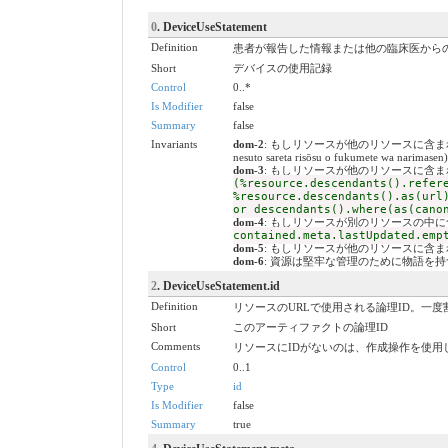
0
. DeviceUseStatement
Definition
患者が報告した情報または他の臨床医から
Short
デバイスの使用記録
Control
0..*
Is Modifier
false
Summary
false
Invariants
dom-2
: もしリソースが他のリソースに含まれている場合、
nesuto sareta risōsu o fukumete wa narimasen)
dom-3
: もしリソースが他のリソースに含
(%resource.descendants().refer
%resource.descendants().as(url
or descendants().where(as(cano
dom-4
: もしリソースが別のリソースの中に含まれる
contained.meta.lastUpdated.emp
dom-5
: もしリソースが他のリソースに含
dom-6
: 資源は堅牢な管理のために物語を持
2
. DeviceUseStatement.id
Definition
リソースのURLで使用される論理ID。一
Short
このアーティファクトの論理ID
Comments
リソースにIDがないのは、作成操作を使用
Control
0..1
Type
id
Is Modifier
false
Summary
true