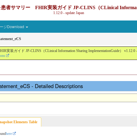
IR実装ガイド JP-CLINS（CLinical Information Sharin
1.12.0 - update Japan
ジDownload
tatement_eCS
nical Information Sharing ImplementationGuide） v1.12.0 - Local Devel
ions
atement_eCS - Detailed Descriptions
napshot Elements Table
ound
here