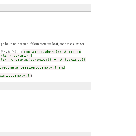
 fukumarete iru baai, sono risōsu ni wa
べきです。 (
contained.where((('#'+id in
ants().as(uri) |
nts().where(as(canonical) = '#').exists()
ined.meta.versionId.empty() and
curity.empty()
)