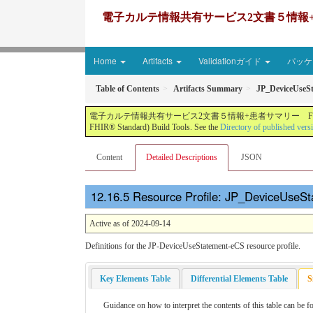
電子カルテ情報共有サービス2文書５情報+患者サマリー FH
Home
Artifacts
Validationガイド
パッケー
Table of Contents
Artifacts Summary
JP_DeviceUseS
電子カルテ情報共有サービス2文書５情報+患者サマリー FHIR実装ガイド JP-CLINS（CLi
FHIR® Standard) Build Tools. See the
Directory of published vers
Content
Detailed Descriptions
JSON
Resource Profile: JP_DeviceUseSt
Active as of 2024-09-14
Definitions for the JP-DeviceUseStatement-eCS resource profile.
Key Elements Table
Differential Elements Table
S
Guidance on how to interpret the contents of this table can be f