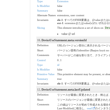
Type
Extension
Is Modifier
false
Summary
false
Alternate Names
extensions, user content
Invariants
ele-1
: すべてのFHIR要素は、@valueまたは
ext-1
: extensionまたはvalue[x]の
Slicing
This element introduces a set of slices on
De
value @ url
10
. DeviceUseStatement.meta.versionId
Definition
URLのバージョン部分に表示されるバージョ
Short
バージョン固有のidentifier (Baajon koyū no shi
Comments
サーバーがこの値を割り当て、クライアン
Control
0..1
Type
id
Is Modifier
false
Primitive Value
This primitive element may be present, or abse
Summary
true
Invariants
ele-1
: すべてのFHIR要素は、@valueまたは
12
. DeviceUseStatement.meta.lastUpdated
Definition
リソースが最後に変更されたとき - 例え
Short
リソースのバージョンが最後に変更された
Comments
この値はリソースが初めて作成される場合を
Last-Modifiedに相当し、
read
のインタラ