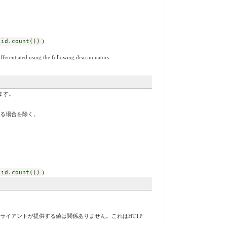
 id.count())
)
ferentiated using the following discriminators:
ます。
する場合を除く。
 id.count())
)
ライアントが提供する値は関係ありません。これはHTTP