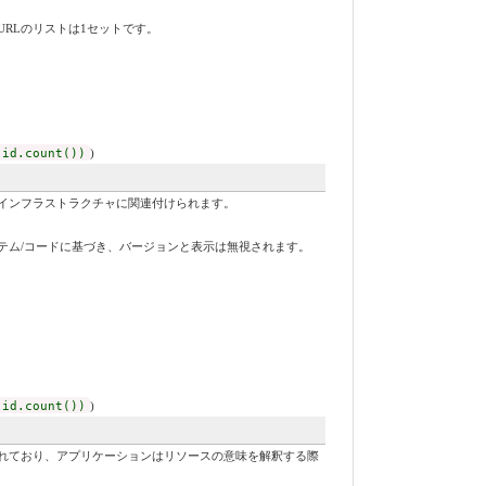
RLのリストは1セットです。
 id.count())
)
インフラストラクチャに関連付けられます。
テム/コードに基づき、バージョンと表示は無視されます。
 id.count())
)
れており、アプリケーションはリソースの意味を解釈する際