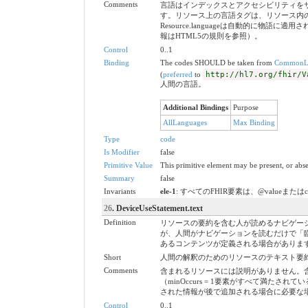
Comments
言語はインデックスとアクセシビリティを
す。リソース上の言語タグは、リソース内
Resource.languageは自動的に物語
報はHTML5の規則を参照）。
Control
0..1
Binding
The codes SHOULD be taken from
CommonL
(
preferred
to
http://hl7.org/fhir/V
人間の言語。
Additional Bindings
Purpose
AllLanguages
Max Binding
Type
code
Is Modifier
false
Primitive Value
This primitive element may be present, or abse
Summary
false
Invariants
ele-1
: すべてのFHIR要素は、@valueまたは
26
. DeviceUseStatement.text
Definition
リソースの要約を含む人が読めるナビゲー
が、人間がナビゲーションを読むだけで「
あるコンテンツが定義される場合がありま
Short
人間の解釈のためのリソースのテキスト要
Comments
含まれるリソースには説明がありません。
（minOccurs = 1要素がすべて満
された情報が後で追加される場合に必要な
Control
0..1