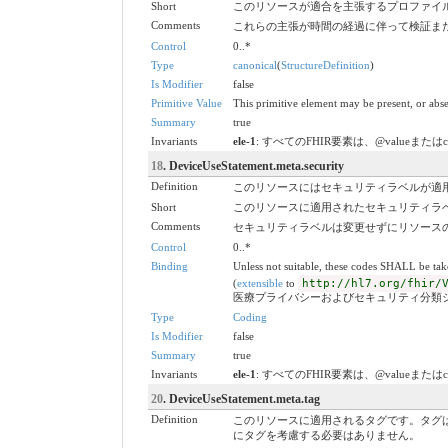
Short
このリソースが適合を主張するプロファイ
Comments
これらの主張が時間の経過に伴って検証ま
Control
0..*
Type
canonical
(
StructureDefinition
)
Is Modifier
false
Primitive Value
This primitive element may be present, or abse
Summary
true
Invariants
ele-1
: すべてのFHIR要素は、@valueまたは
18
. DeviceUseStatement.meta.security
Definition
このリソースにはセキュリティラベルが適
Short
このリソースに適用されたセキュリティラ
Comments
セキュリティラベルは変更せずにリソース
Control
0..*
Binding
Unless not suitable, these codes SHALL be ta
(
extensible
to
http://hl7.org/fhir/
医療プライバシーおよびセキュリティ分類
Type
Coding
Is Modifier
false
Summary
true
Invariants
ele-1
: すべてのFHIR要素は、@valueまたは
20
. DeviceUseStatement.meta.tag
Definition
このリソースに適用されるタグです。タグ
にタグを考慮する必要はありません。