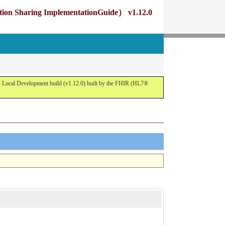
g ImplementationGuide） v1.12.0
opment build (v1.12.0) built by the FHIR (HL7®