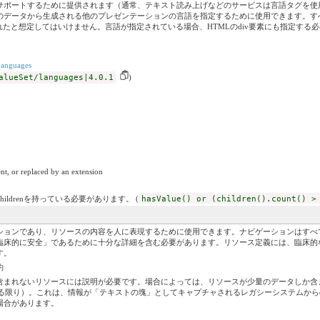
サポートするために提供されます（通常、テキスト読み上げなどのサービスは言語タグを使用
のデータから生成される他のプレゼンテーションの言語を指定するために使用できます。す
に適用されたと想定してはいけません。言語が指定されている場合、HTMLのdiv要素にも指定する必要が
anguages
alueSet/languages|4.0.1
)
nt, or replaced by an extension
childrenを持っている必要があります。 (
hasValue() or (children().count() >
ションであり、リソースの内容を人に表現するために使用できます。ナビゲーションはすべ
臨床的に安全」であるために十分な詳細を含む必要があります。リソース定義には、臨床的
す。
約
含まれないリソースには説明が必要です。場合によっては、リソースが少量のデータしか含
たされている限り）。これは、情報が「テキストの塊」としてキャプチャされるレガシーシステム
場合があります。