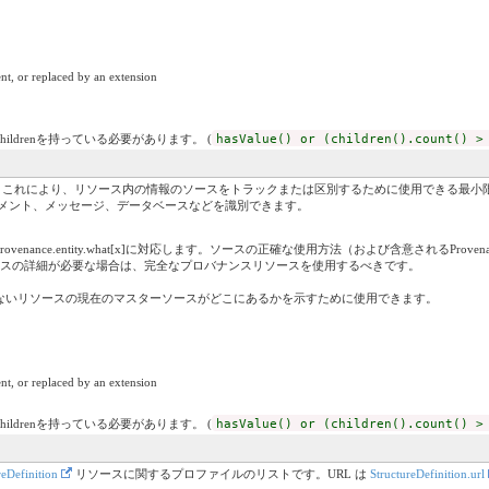
nt, or replaced by an extension
childrenを持っている必要があります。 (
hasValue() or (children().count() >
これにより、リソース内の情報のソースをトラックまたは区別するために使用できる最小限の[プロビ
ュメント、メッセージ、データベースなどを識別できます。
ance.entity.what[x]に対応します。ソースの正確な使用方法（および含意されるProvena
ンスの詳細が必要な場合は、完全なプロバナンスリソースを使用するべきです。
いないリソースの現在のマスターソースがどこにあるかを示すために使用できます。
nt, or replaced by an extension
childrenを持っている必要があります。 (
hasValue() or (children().count() >
reDefinition
リソースに関するプロファイルのリストです。URL は
StructureDefinition.url