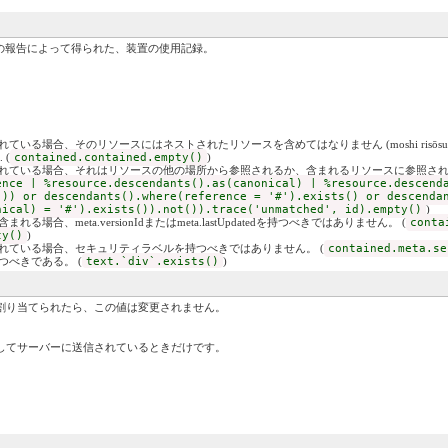
の報告によって得られた、装置の使用記録。
そのリソースにはネストされたリソースを含めてはなりません (moshi risōsu ga hoka no risōsu ni
. (
contained.contained.empty()
)
まれている場合、それはリソースの他の場所から参照されるか、含まれるリソースに参照される
ence | %resource.descendants().as(canonical) | %resource.descend
))) or descendants().where(reference = '#').exists() or descenda
nical) = '#').exists()).not()).trace('unmatched', id).empty()
)
場合、meta.versionIdまたはmeta.lastUpdatedを持つべきではありません。 (
conta
ty()
)
まれている場合、セキュリティラベルを持つべきではありません。 (
contained.meta.se
つべきである。 (
text.`div`.exists()
)
度割り当てられたら、この値は変更されません。
してサーバーに送信されているときだけです。