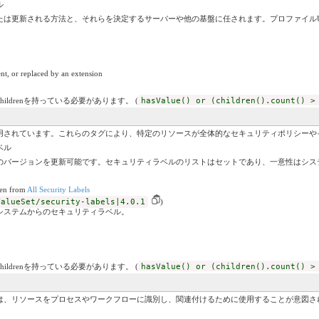
ル
たは更新される方法と、それらを決定するサーバーや他の基盤に任されます。プロファイルU
nt, or replaced by an extension
childrenを持っている必要があります。 (
hasValue() or (children().count() >
用されています。これらのタグにより、特定のリソースが全体的なセキュリティポリシーや
ベル
のバージョンを更新可能です。セキュリティラベルのリストはセットであり、一意性はシス
ken from
All Security Labels
ValueSet/security-labels|4.0.1
)
システムからのセキュリティラベル。
childrenを持っている必要があります。 (
hasValue() or (children().count() >
は、リソースをプロセスやワークフローに識別し、関連付けるために使用することが意図さ