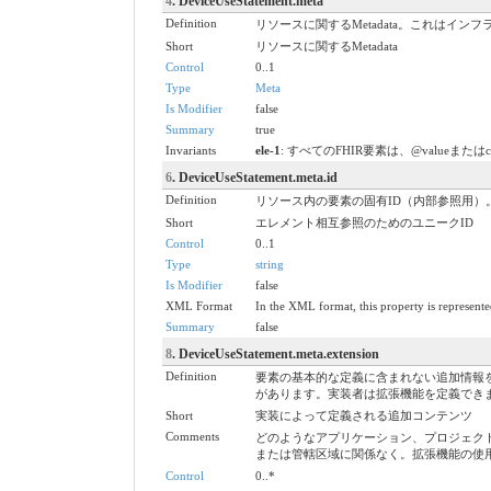
4
. DeviceUseStatement.meta
Definition
リソースに関するMetadata。これは
Short
リソースに関するMetadata
Control
0..1
Type
Meta
Is Modifier
false
Summary
true
Invariants
ele-1
: すべてのFHIR要素は、@valueまたは
6
. DeviceUseStatement.meta.id
Definition
リソース内の要素の固有ID（内部参照用
Short
エレメント相互参照のためのユニークID
Control
0..1
Type
string
Is Modifier
false
XML Format
In the XML format, this property is represented
Summary
false
8
. DeviceUseStatement.meta.extension
Definition
要素の基本的な定義に含まれない追加情報
があります。実装者は拡張機能を定義でき
Short
実装によって定義される追加コンテンツ
Comments
どのようなアプリケーション、プロジェクト
または管轄区域に関係なく。拡張機能の使用
Control
0..*