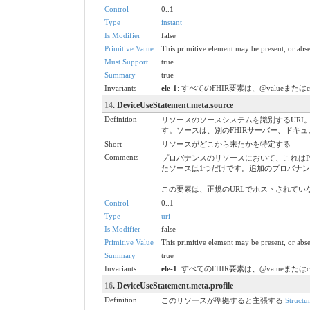
Control
0..1
Type
instant
Is Modifier
false
Primitive Value
This primitive element may be present, or abse
Must Support
true
Summary
true
Invariants
ele-1
: すべてのFHIR要素は、@valueまたは
14
. DeviceUseStatement.meta.source
Definition
リソースのソースシステムを識別するURI。
す。ソースは、別のFHIRサーバー、ドキ
Short
リソースがどこから来たかを特定する
Comments
プロバナンスのリソースにおいて、これはProven
たソースは1つだけです。追加のプロバナ
この要素は、正規のURLでホストされて
Control
0..1
Type
uri
Is Modifier
false
Primitive Value
This primitive element may be present, or abse
Summary
true
Invariants
ele-1
: すべてのFHIR要素は、@valueまたは
16
. DeviceUseStatement.meta.profile
Definition
このリソースが準拠すると主張する
Structu