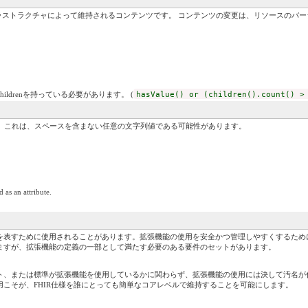
インフラストラクチャによって維持されるコンテンツです。 コンテンツの変更は、リソースの
childrenを持っている必要があります。 (
hasValue() or (children().count() >
）。これは、スペースを含まない任意の文字列値である可能性があります。
 as an attribute.
を表すために使用されることがあります。拡張機能の使用を安全かつ管理しやすくするため
ますが、拡張機能の定義の一部として満たす必要のある要件のセットがあります。
、または標準が拡張機能を使用しているかに関わらず、拡張機能の使用には決して汚名が付
こそが、FHIR仕様を誰にとっても簡単なコアレベルで維持することを可能にします。