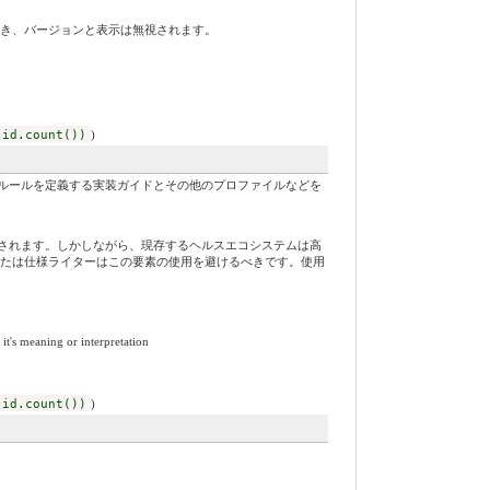
づき、バージョンと表示は無視されます。
 id.count())
)
ルールを定義する実装ガイドとその他のプロファイルなどを
されます。しかしながら、現存するヘルスエコシステムは高
または仕様ライターはこの要素の使用を避けるべきです。使用
it's meaning or interpretation
 id.count())
)