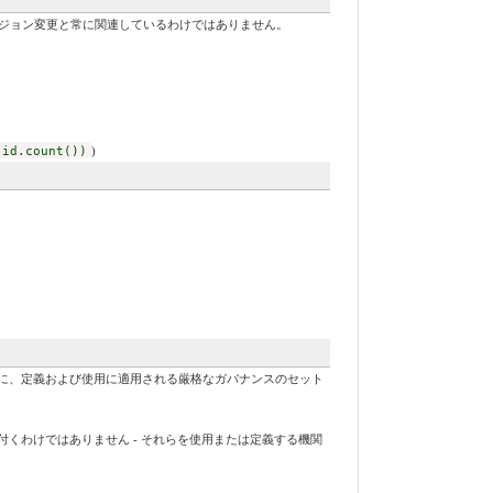
バージョン変更と常に関連しているわけではありません。
 id.count())
)
に、定義および使用に適用される厳格なガバナンスのセット
くわけではありません - それらを使用または定義する機関