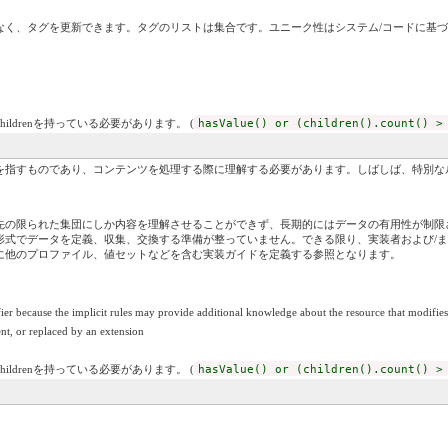
なく、タグを更新できます。タグのリストは集合です。ユニーク性はシステム/コードに基
childrenを持っている必要があります。 (
hasValue() or (children().count() >
を指すものであり、コンテンツを処理する際に理解する必要があります。しばしば、特別な
先の限られた集団にしか内容を理解させることができず、長期的にはデータの有用性が制限
形式でデータを定義、収集、交換する準備が整っていません。できる限り、実装者および/
もに他のプロファイル、値セットなどを含む実装ガイドを定義する参照となります。
fier because the implicit rules may provide additional knowledge about the resource that modifies 
nt, or replaced by an extension
childrenを持っている必要があります。 (
hasValue() or (children().count() >