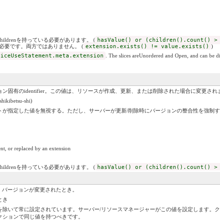
childrenを持っている必要があります。 (
hasValue() or (children().count() >
いずれかが必要です。両方ではありません。 (
extension.exists() != value.exists()
)
viceUseStatement.meta.extension
. The slices areUnordered and Open, and can be dif
ン固有のidentifier。この値は、リソースが作成、更新、または削除された場合に変更され
kibetsu-shi)
トが指定した値を無視する。ただし、サーバーが更新/削除時にバージョンの整合性を強制
nt, or replaced by an extension
childrenを持っている必要があります。 (
hasValue() or (children().count() >
ば、バージョンが変更されたとき。
とき
除いて常に設定されています。サーバー/リソースマネージャーがこの値を設定します。ク
クションで同じ値を持つべきです。