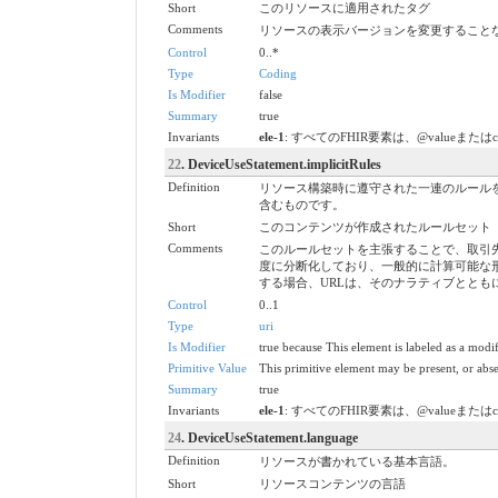
Short
このリソースに適用されたタグ
Comments
リソースの表示バージョンを変更すること
Control
0..*
Type
Coding
Is Modifier
false
Summary
true
Invariants
ele-1
: すべてのFHIR要素は、@valueまたは
22
. DeviceUseStatement.implicitRules
Definition
リソース構築時に遵守された一連のルール
含むものです。
Short
このコンテンツが作成されたルールセット
Comments
このルールセットを主張することで、取引
度に分断化しており、一般的に計算可能な
する場合、URLは、そのナラティブとと
Control
0..1
Type
uri
Is Modifier
true because This element is labeled as a modi
Primitive Value
This primitive element may be present, or abse
Summary
true
Invariants
ele-1
: すべてのFHIR要素は、@valueまたは
24
. DeviceUseStatement.language
Definition
リソースが書かれている基本言語。
Short
リソースコンテンツの言語