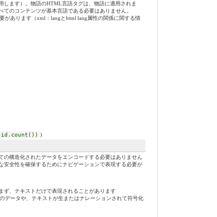
します）。物語のHTML言語タグは、物語に適用されま
べてのコンテンツが基本言語である必要はありません。
あります（xml：langとhtml lang属性の関係に関する情
 id.count())
)
ての構造化されたデータをエンコードする必要はありません
な安全性を確保するためにナビゲーションで表現する必要が
まず、テキストだけで表現されることがあります
からのデータや、テキストが生またはナレーションされて符号化