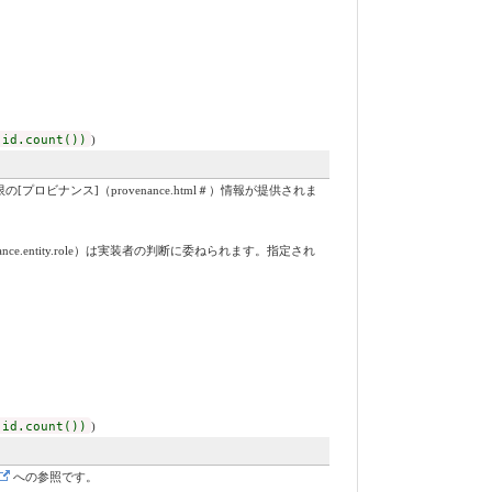
 id.count())
)
ナンス]（provenance.html＃）情報が提供されま
nce.entity.role）は実装者の判断に委ねられます。指定され
 id.count())
)
への参照です。