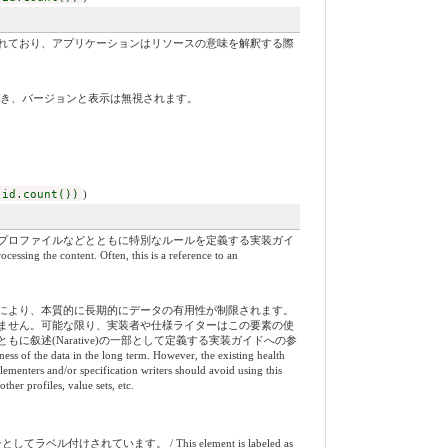
れており、アプリケーションはリソースの意味を解釈する際
づき、バージョンと表示は無視されます。
 id.count())
)
プロファイルなどとともに特別なルールを定義する実装ガイ
ing the content. Often, this is a reference to an
により、本質的に長期的にデータの有用性が制限されます。
ません。可能な限り、実装者や仕様ライターはこの要素の使
叙述(Narative)の一部として定義する実装ガイドへの参
ness of the data in the long term. However, the existing health
lementers and/or specification writers should avoid using this
ther profiles, value sets, etc.
れています。 / This element is labeled as