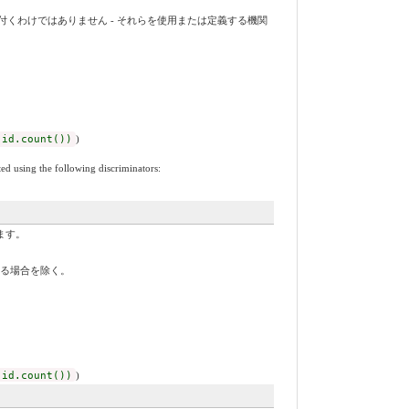
くわけではありません - それらを使用または定義する機関
 id.count())
)
ed using the following discriminators:
ます。
する場合を除く。
 id.count())
)