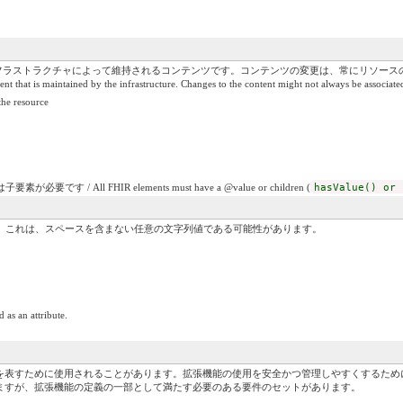
、インフラストラクチャによって維持されるコンテンツです。コンテンツの変更は、常にリソー
ent that is maintained by the infrastructure. Changes to the content might not always be associate
e resource
です / All FHIR elements must have a @value or children (
hasValue() or 
）。これは、スペースを含まない任意の文字列値である可能性があります。
 as an attribute.
を表すために使用されることがあります。拡張機能の使用を安全かつ管理しやすくするため
ますが、拡張機能の定義の一部として満たす必要のある要件のセットがあります。