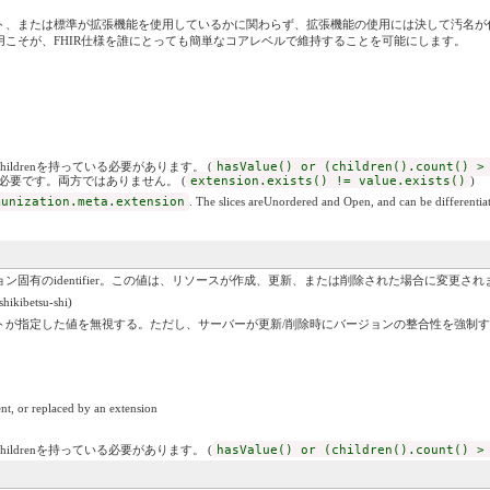
、または標準が拡張機能を使用しているかに関わらず、拡張機能の使用には決して汚名が付
こそが、FHIR仕様を誰にとっても簡単なコアレベルで維持することを可能にします。
childrenを持っている必要があります。 (
hasValue() or (children().count() >
いずれかが必要です。両方ではありません。 (
extension.exists() != value.exists()
)
munization.meta.extension
. The slices areUnordered and Open, and can be differentiat
ン固有のidentifier。この値は、リソースが作成、更新、または削除された場合に変更され
kibetsu-shi)
トが指定した値を無視する。ただし、サーバーが更新/削除時にバージョンの整合性を強制
nt, or replaced by an extension
childrenを持っている必要があります。 (
hasValue() or (children().count() >