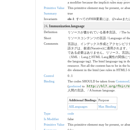
a modifier because the implicit rules may prov
Primitive Value
This primitive element may be present, or abse
Summary
true
Invariants
ele-1
: すべてのFHIR要素には、@valueまたは子要素が必要
24
. Immunization.language
Definition
リソースが書かれている基本言語。 / The base languag
Short
リソースコンテンツの言語 / Language of the res
Comments
言語は、インデックス作成とアクセシビリティ
語タグは、叙述(Narative)に適用
である必要はありません。リソース。言語は、
（XML：LangとHTML Lang属性の関係については、HTML5
the language tag). The html language tag in th
resource. Not all the content has to be in the 
div element in the html (see rules in HTML5 fo
Control
0..1
Binding
The codes SHOULD be taken from
CommonL
(
preferred
to
http://hl7.org/fhir/V
人間の言語。 / A human language.
Additional Bindings
Purpose
AllLanguages
Max Binding
Type
code
Is Modifier
false
Primitive Value
This primitive element may be present, or abse