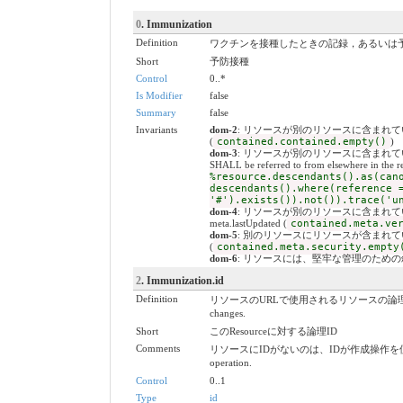
0
. Immunization
Definition
ワクチンを接種したときの記録，あるいは
Short
予防接種
Control
0..*
Is Modifier
false
Summary
false
Invariants
dom-2
: リソースが別のリソースに含まれている場合、ネストさ
(
contained.contained.empty()
)
dom-3
: リソースが別のリソースに含まれている場合、
SHALL be referred to from elsewhere in the re
%resource.descendants().as(can
descendants().where(reference 
'#').exists()).not()).trace('u
dom-4
: リソースが別のリソースに含まれている場合、meta.ve
meta.lastUpdated (
contained.meta.ve
dom-5
: 別のリソースにリソースが含まれている場合、セキュリテ
(
contained.meta.security.empty
dom-6
: リソースには、堅牢な管理のための叙述(Narativ
2
. Immunization.id
Definition
リソースのURLで使用されるリソースの論理ID。割り当てられたら、
changes.
Short
このResourceに対する論理ID
Comments
リソースにIDがないのは、IDが作成操作を使用してサーバーに送信されて
operation.
Control
0..1
Type
id