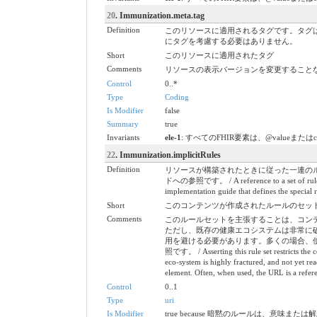
20
. Immunization.meta.tag
Definition
このリソースに適用されるタグです。タグ
にタグを考慮する必要はありません。
Short
このリソースに適用されたタグ
Comments
リソースの表示バージョンを変更すること
Control
0..*
Type
Coding
Is Modifier
false
Summary
true
Invariants
ele-1
: すべてのFHIR要素は、@valueまたは
22
. Immunization.implicitRules
Definition
リソースが構築されたときに従った一連の
ドへの参照です。 / A reference to a set of rules tha
implementation guide that defines the special r
Short
このコンテンツが作成されたルールのセット / A set of ru
Comments
このルールセットを主張することは、コン
ただし、既存の健康エコシステムは非常に
用を避ける必要があります。多くの場合、使用
照です。 / Asserting this rule set restricts the co
eco-system is highly fractured, and not yet re
element. Often, when used, the URL is a referenc
Control
0..1
Type
uri
Is Modifier
true because 暗黙のルールは、意味また