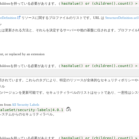
childrenを持っている必要があります。 (
hasValue() or (children().count() >
reDefinition
リソースに関するプロファイルのリストです。URL は
StructureDefinition.url
ル
たは更新される方法と、それらを決定するサーバーや他の基盤に任されます。プロファイルU
nt, or replaced by an extension
childrenを持っている必要があります。 (
hasValue() or (children().count() >
用されています。これらのタグにより、特定のリソースが全体的なセキュリティポリシーや
ベル
のバージョンを更新可能です。セキュリティラベルのリストはセットであり、一意性はシス
ken from
All Security Labels
ValueSet/security-labels|4.0.1
)
システムからのセキュリティラベル。
childrenを持っている必要があります。 (
hasValue() or (children().count() >