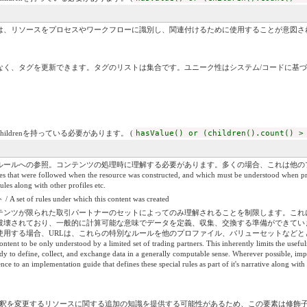
は、リソースをプロセスやワークフローに識別し、関連付けるために使用することが意図さ
なく、タグを更新できます。タグのリストは集合です。ユニーク性はシステム/コードに基
childrenを持っている必要があります。 (
hasValue() or (children().count() >
ルールへの参照。コンテンツの処理時に理解する必要があります。多くの場合、これは他の
t were followed when the resource was constructed, and which must be understood when process
ules along with other profiles etc.
les under which this content was created
テンツが限られた取引パートナーのセットによってのみ理解されることを制限します。これ
破壊されており、一般的に計算可能な意味でデータを定義、収集、交換する準備ができてい
する場合、URLは、これらの特別なルールを他のプロファイル、バリューセットなどとともに
ntent to be only understood by a limited set of trading partners. This inherently limits the useful
ady to define, collect, and exchange data in a generally computable sense. Wherever possible, imp
e to an implementation guide that defines these special rules as part of it's narrative along with o
は解釈を変更するリソースに関する追加の知識を提供する可能性があるため、この要素は修飾子としてラベル付けさ