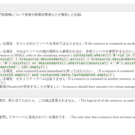
予防接種について患者や医療従事者などが報告した記録。
れたリソースを含めてはなりません / If the resource is contained in another resource,
それはリソースの他の場所から参照されるか、含有リソースを参照するものとします / If the resource is
source or SHALL refer to the containing resource (
contained.where((('#'+id in (
onical) | %resource.descendants().as(uri) | %resource.descendant
= '#').exists() or descendants().where(as(canonical) = '#').exis
nmatched', id).empty()
)
rsionidもmeta.lastupdatedも持ってはならない。 / If a resource is contained in another 
rsionId.empty() and contained.meta.lastUpdated.empty()
)
ィラベルはありません / If a resource is contained in another resource, it SHALL 
()
)
e)が存在することが望ましい / A resource should have narrative for robust managem
この値は変更されません。 / The logical id of the resource, as used in the URL for t
いる場合です。 / The only time that a resource does not have an id is when it is