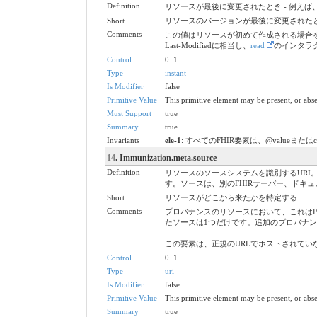
Definition
リソースが最後に変更されたとき - 例え
Short
リソースのバージョンが最後に変更された
Comments
この値はリソースが初めて作成される場合を
Last-Modifiedに相当し、
read
のインタラ
Control
0..1
Type
instant
Is Modifier
false
Primitive Value
This primitive element may be present, or abse
Must Support
true
Summary
true
Invariants
ele-1
: すべてのFHIR要素は、@valueまたは
14
. Immunization.meta.source
Definition
リソースのソースシステムを識別するURI。
す。ソースは、別のFHIRサーバー、ドキ
Short
リソースがどこから来たかを特定する
Comments
プロバナンスのリソースにおいて、これはProven
たソースは1つだけです。追加のプロバナ
この要素は、正規のURLでホストされて
Control
0..1
Type
uri
Is Modifier
false
Primitive Value
This primitive element may be present, or abse
Summary
true