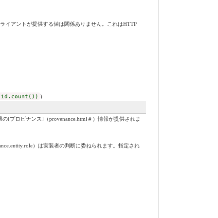
ライアントが提供する値は関係ありません。これはHTTP
 id.count())
)
ナンス]（provenance.html＃）情報が提供されま
nce.entity.role）は実装者の判断に委ねられます。指定され