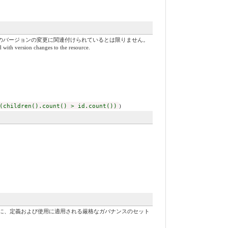
スのバージョンの変更に関連付けられているとは限りません。
d with version changes to the resource.
(children().count() > id.count())
)
に、定義および使用に適用される厳格なガバナンスのセット