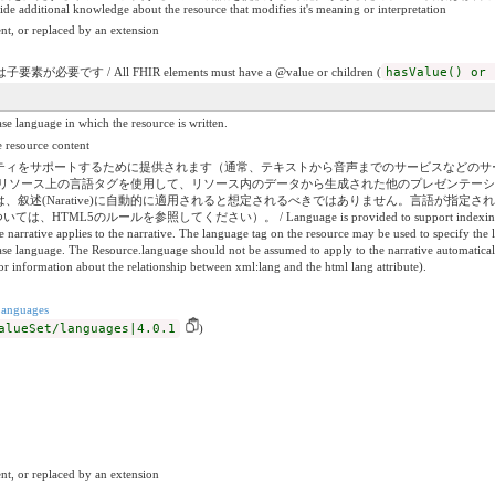
ide additional knowledge about the resource that modifies it's meaning or interpretation
nt, or replaced by an extension
です / All FHIR elements must have a @value or children (
hasValue() or 
e in which the resource is written.
ource content
をサポートするために提供されます（通常、テキストから音声までのサービスなどのサービスが言
されます。リソース上の言語タグを使用して、リソース内のデータから生成された他のプレゼンテ
叙述(Narative)に自動的に適用されると想定されるべきではありません。言語が指定さ
のルールを参照してください）。 / Language is provided to support indexing and accessibilit
e narrative applies to the narrative. The language tag on the resource may be used to specify the 
base language. The Resource.language should not be assumed to apply to the narrative automatically.
r information about the relationship between xml:lang and the html lang attribute).
anguages
alueSet/languages|4.0.1
)
nt, or replaced by an extension