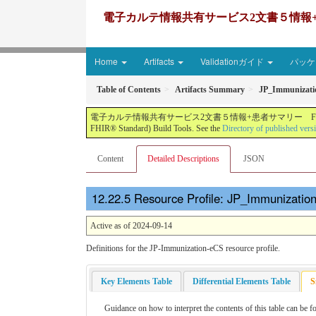
電子カルテ情報共有サービス2文書５情報+患者サマリー FH
Home
Artifacts
Validationガイド
パッケー
Table of Contents
Artifacts Summary
JP_Immunizat
電子カルテ情報共有サービス2文書５情報+患者サマリー FHIR実装ガイド JP-CLINS（CLi
FHIR® Standard) Build Tools. See the
Directory of published vers
Content
Detailed Descriptions
JSON
Resource Profile: JP_Immunization
Active as of 2024-09-14
Definitions for the JP-Immunization-eCS resource profile.
Key Elements Table
Differential Elements Table
S
Guidance on how to interpret the contents of this table can be f