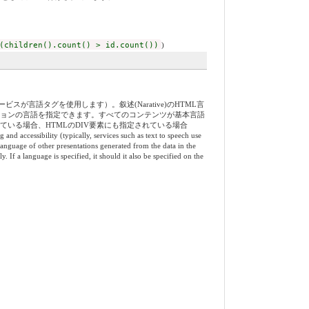
(children().count() > id.count())
)
語タグを使用します）。叙述(Narative)のHTML言
ーションの言語を指定できます。すべてのコンテンツが基本言語
れている場合、HTMLのDIV要素にも指定されている場合
y (typically, services such as text to speech use
language of other presentations generated from the data in the
 If a language is specified, it should it also be specified on the