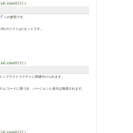
 id.count())
)
への参照です。
RLのリストは1セットです。
 id.count())
)
インフラストラクチャに関連付けられます。
テム/コードに基づき、バージョンと表示は無視されます。
 id.count())
)