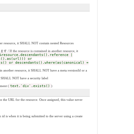
 it SHALL NOT contain nested Resources
 contained in another resource, it
%resource.descendants().reference |
s().as(url))) or
ts() or descendants().where(as(canonical) =
resource, it SHALL NOT have a meta.versionId or a
NOT have a security label
ent (
text.`div`.exists()
)
he resource. Once assigned, this value never
 being submitted to the server using a create