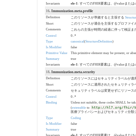
Invariants
ele-1
: すべてのFHIR要素は、@valueまたは
16
. Immunization.meta.profile
Definition
このリソースが準拠すると主張する
Structu
Short
このリソースが適合を主張するプロファイ
Comments
これらの主張が時間の経過に伴って検証ま
Control
0..*
Type
canonical
(
StructureDefinition
)
Is Modifier
false
Primitive Value
This primitive element may be present, or abse
Summary
true
Invariants
ele-1
: すべてのFHIR要素は、@valueまたは
18
. Immunization.meta.security
Definition
このリソースにはセキュリティラベルが適
Short
このリソースに適用されたセキュリティラ
Comments
セキュリティラベルは変更せずにリソース
Control
0..*
Binding
Unless not suitable, these codes SHALL be ta
(
extensible
to
http://hl7.org/fhir/
医療プライバシーおよびセキュリティ分類
Type
Coding
Is Modifier
false
Summary
true
Invariants
ele-1
: すべてのFHIR要素は、@valueまたは