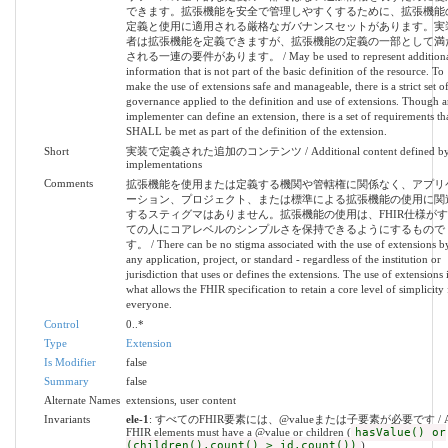
できます。拡張機能を安全で管理しやすくするために、拡張機能
定義と使用に適用される厳格なガバナンスセットがあります。実
者は拡張機能を定義できますが、拡張機能の定義の一部として満
される一連の要件があります。 / May be used to represent additiona
information that is not part of the basic definition of the resource. To
make the use of extensions safe and manageable, there is a strict set o
governance applied to the definition and use of extensions. Though 
implementer can define an extension, there is a set of requirements th
SHALL be met as part of the definition of the extension.
Short
実装で定義された追加のコンテンツ / Additional content defined b
implementations
Comments
拡張機能を使用または定義する機関や管轄権に関係なく、アプリ
ーション、プロジェクト、または標準による拡張機能の使用に関
するスティグマはありません。拡張機能の使用は、FHIR仕様が
ての人にコアレベルのシンプルさを保持できるようにするもので
す。 / There can be no stigma associated with the use of extensions b
any application, project, or standard - regardless of the institution or
jurisdiction that uses or defines the extensions. The use of extensions 
what allows the FHIR specification to retain a core level of simplicity 
everyone.
Control
0..*
Type
Extension
Is Modifier
false
Summary
false
Alternate Names
extensions, user content
Invariants
ele-1
: すべてのFHIR要素には、@valueまたは子要素が必要です / A
FHIR elements must have a @value or children (
hasValue() or
(children().count() > id.count())
)