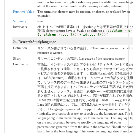
modifier because the implicit rules may provide additional knowledg
about the resource that modifies it's meaning or interpretation
Primitive Value
This primitive element may be present, or absent, or replaced by an
extension
Summary
true
Invariants
ele-1
: すべてのFHIR要素には、@valueまたは子要素が必要です / A
FHIR elements must have a @value or children (
hasValue() or
(children().count() > id.count())
)
24
. ResearchStudy.language
Definition
リソースが書かれている基本言語。 / The base language in which t
resource is written.
Short
リソースコンテンツの言語 / Language of the resource content
Comments
言語は、インデックス作成とアクセシビリティをサポートするた
に提供されます（通常、テキストから音声までのサービスなどの
ービスが言語タグを使用します）。叙述(Narative)のHTML言語
は、叙述(Narative)に適用されます。リソース上の言語タグを使
て、リソース内のデータから生成された他のプレゼンテーション
言語を指定できます。すべてのコンテンツが基本言語である必要
ありません。リソース。言語は、叙述(Narative)に自動的に適用
ると想定されるべきではありません。言語が指定されている場合
HTMLのDIV要素にも指定されている場合（XML：LangとHTML
Lang属性の関係については、HTML5のルールを参照してくださ
い）。 / Language is provided to support indexing and accessibility
(typically, services such as text to speech use the language tag). The 
language tag in the narrative applies to the narrative. The language ta
on the resource may be used to specify the language of other
presentations generated from the data in the resource. Not all the cont
has to be in the base language. The Resource.language should not be