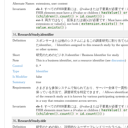
Alternate Names
extensions, user content
Invariants
ele-1
: すべてのFHIR要素には、@valueまたは子要素が必要です / A
FHIR elements must have a @value or children (
hasValue() or
(children().count() > id.count())
)
ext-1
: 両方ではなく、拡張または値[x]が必要です / Must have eithe
extensions or value[x], not both (
extension.exists() !=
value.exists()
)
34
. ResearchStudy.identifier
Definition
スポンサーまたは他のシステムによるこの調査研究に割り当てら
たidentifier。 / Identifiers assigned to this research study by the spon
or other systems.
Short
研究のためのビジネスidentifier / Business Identifier for study
Note
This is a business identifier, not a resource identifier (see
discussion
)
Control
0..*
Type
Identifier
Is Modifier
false
Summary
true
Requirements
さまざまな参加システムで知られており、サーバー全体で一貫性
保っている方法で、調査研究を特定できます。 / Allows identificati
of the research study as it is known by various participating systems 
in a way that remains consistent across servers.
Invariants
ele-1
: すべてのFHIR要素には、@valueまたは子要素が必要です / A
FHIR elements must have a @value or children (
hasValue() or
(children().count() > id.count())
)
36
. ResearchStudy.title
Definition
研究のための短い、説明的なユーザーフレンドリーなラベル。 / 