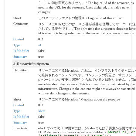
ら、この値は変更されません。 / The logical id of the resource, as
used in the URL for the resource. Once assigned, this value never
changes.
Short
このアーティファクトの論理ID / Logical id of this artifact
Comments
リソースにIDがないのは、IDが作成操作を使用してサーバーに送
されている場合です。 / The only time that a resource does not have
id is when it is being submitted to the server using a create operation.
Control
0..1
Type
id
Is Modifier
false
Summary
true
4
. ResearchStudy.meta
Definition
リソースに関するMetadata。これは、インフラストラクチャによ
て維持されるコンテンツです。コンテンツの変更は、常にリソー
のバージョンの変更に関連付けられているとは限りません。 / Th
metadata about the resource. This is content that is maintained by the
infrastructure. Changes to the content might not always be associated
with version changes to the resource.
Short
リソースに関するMetadata / Metadata about the resource
Control
0..1
Type
Meta
Is Modifier
false
Summary
true
Invariants
ele-1
: すべてのFHIR要素には、@valueまたは子要素が必要です / A
FHIR elements must have a @value or children (
hasValue() or