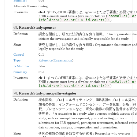
Summary
true
Alternate Names
timing
Invariants
ele-1
: すべてのFHIR要素には、@valueまたは子要素が必要です / A
FHIR elements must have a @value or children (
hasValue() or
(children().count() > id.count())
)
68
. ResearchStudy.sponsor
Definition
調査を開始し、研究に法的責任を負う組織。 / An organization tha
initiates the investigation and is legally responsible for the study.
Short
研究を開始し、法的責任を負う組織 / Organization that initiates and 
legally responsible for the study
Control
0..1
Type
Reference
(
Organization
)
Is Modifier
false
Summary
true
Invariants
ele-1
: すべてのFHIR要素には、@valueまたは子要素が必要です / A
FHIR elements must have a @value or children (
hasValue() or
(children().count() > id.count())
)
70
. ResearchStudy.principalInvestigator
Definition
概念開発、プロトコルライティング、IRB承認のプロトコル提出
加者の募集、インフォームドコンセント、データ収集、分析、解
釈、プレゼンテーションなど、研究の複数の側面を監督する研究
研究者。 / A researcher in a study who oversees multiple aspects of t
study, such as concept development, protocol writing, protocol
submission for IRB approval, participant recruitment, informed conse
data collection, analysis, interpretation and presentation.
Short
研究の複数の側面を監督する研究者 / Researcher who oversees