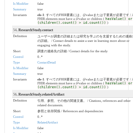
Is Modifier
false
Summary
true
Invariants
ele-1
: すべてのFHIR要素には、@valueまたは子要素が必要です / A
FHIR elements must have a @value or children (
hasValue() or
(children().count() > id.count())
)
54
. ResearchStudy.contact
Definition
ユーザーが調査の詳細または研究を学ぶのを支援するための連絡
の詳細。 / Contact details to assist a user in learning more about or
engaging with the study.
Short
調査の連絡先の詳細 / Contact details for the study
Control
0..*
Type
ContactDetail
Is Modifier
false
Summary
true
Invariants
ele-1
: すべてのFHIR要素には、@valueまたは子要素が必要です / A
FHIR elements must have a @value or children (
hasValue() or
(children().count() > id.count())
)
56
. ResearchStudy.relatedArtifact
Definition
引用、参照、その他の関連文書。 / Citations, references and other
related documents.
Short
参照と依存関係 / References and dependencies
Control
0..*
Type
RelatedArtifact
Is Modifier
false