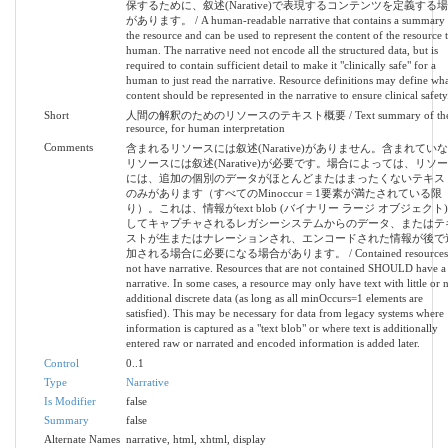
保するために、叙述(Narative)で表現するコンテンツを定義する
があります。 / A human-readable narrative that contains a summary 
the resource and can be used to represent the content of the resource 
human. The narrative need not encode all the structured data, but is
required to contain sufficient detail to make it "clinically safe" for a
human to just read the narrative. Resource definitions may define wha
content should be represented in the narrative to ensure clinical safety
Short
人間の解釈のためのリソースのテキスト概要 / Text summary of th
resource, for human interpretation
Comments
含まれるリソースには叙述(Narative)がありません。含まれてい
リソースには叙述(Narative)が必要です。場合によっては、リソ
には、追加の個別のデータがほとんどまたはまったくないテキス
のみがあります（すべてのMinoccur = 1要素が満たされている限
り）。これは、情報がtext blob (バイナリー ラージ オブジェクト
してキャプチャされるレガシーシステムからのデータ、またはテ
ストが生またはナレーションされ、エンコードされた情報が後で
加される場合に必要になる場合があります。 / Contained resources 
not have narrative. Resources that are not contained SHOULD have a
narrative. In some cases, a resource may only have text with little or 
additional discrete data (as long as all minOccurs=1 elements are
satisfied). This may be necessary for data from legacy systems where
information is captured as a "text blob" or where text is additionally
entered raw or narrated and encoded information is added later.
Control
0..1
Type
Narrative
Is Modifier
false
Summary
false
Alternate Names
narrative, html, xhtml, display