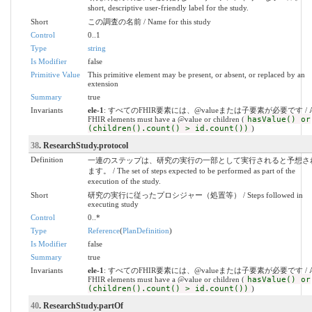
short, descriptive user-friendly label for the study.
Short
この調査の名前 / Name for this study
Control
0..1
Type
string
Is Modifier
false
Primitive Value
This primitive element may be present, or absent, or replaced by an
extension
Summary
true
Invariants
ele-1
: すべてのFHIR要素には、@valueまたは子要素が必要です / A
FHIR elements must have a @value or children (
hasValue() or
(children().count() > id.count())
)
38
. ResearchStudy.protocol
Definition
一連のステップは、研究の実行の一部として実行されると予想さ
ます。 / The set of steps expected to be performed as part of the
execution of the study.
Short
研究の実行に従ったプロシジャー（処置等） / Steps followed in
executing study
Control
0..*
Type
Reference
(
PlanDefinition
)
Is Modifier
false
Summary
true
Invariants
ele-1
: すべてのFHIR要素には、@valueまたは子要素が必要です / A
FHIR elements must have a @value or children (
hasValue() or
(children().count() > id.count())
)
40
. ResearchStudy.partOf