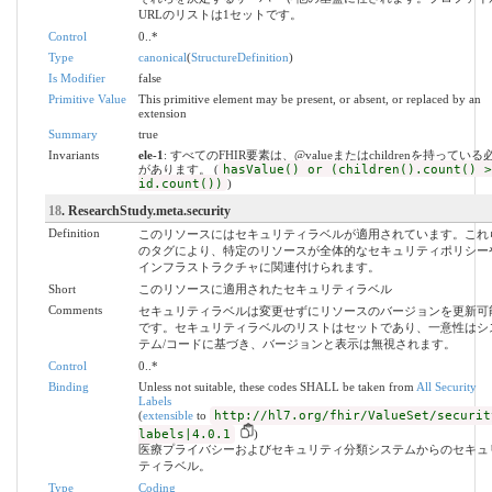
URLのリストは1セットです。
Control
0..*
Type
canonical
(
StructureDefinition
)
Is Modifier
false
Primitive Value
This primitive element may be present, or absent, or replaced by an
extension
Summary
true
Invariants
ele-1
: すべてのFHIR要素は、@valueまたはchildrenを持っている
があります。 (
hasValue() or (children().count() >
id.count())
)
18
. ResearchStudy.meta.security
Definition
このリソースにはセキュリティラベルが適用されています。これ
のタグにより、特定のリソースが全体的なセキュリティポリシー
インフラストラクチャに関連付けられます。
Short
このリソースに適用されたセキュリティラベル
Comments
セキュリティラベルは変更せずにリソースのバージョンを更新可
です。セキュリティラベルのリストはセットであり、一意性はシ
テム/コードに基づき、バージョンと表示は無視されます。
Control
0..*
Binding
Unless not suitable, these codes SHALL be taken from
All Security
Labels
(
extensible
to
http://hl7.org/fhir/ValueSet/securit
labels|4.0.1
)
医療プライバシーおよびセキュリティ分類システムからのセキュ
ティラベル。
Type
Coding