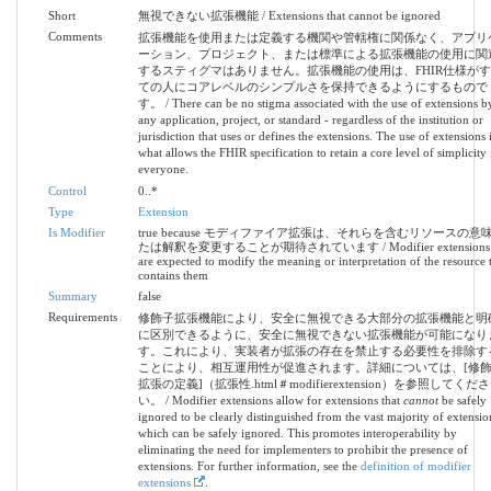
Short
無視できない拡張機能 / Extensions that cannot be ignored
Comments
拡張機能を使用または定義する機関や管轄権に関係なく、アプリ
ーション、プロジェクト、または標準による拡張機能の使用に関
するスティグマはありません。拡張機能の使用は、FHIR仕様が
ての人にコアレベルのシンプルさを保持できるようにするもので
す。 / There can be no stigma associated with the use of extensions b
any application, project, or standard - regardless of the institution or
jurisdiction that uses or defines the extensions. The use of extensions 
what allows the FHIR specification to retain a core level of simplicity 
everyone.
Control
0..*
Type
Extension
Is Modifier
true because モディファイア拡張は、それらを含むリソースの意
たは解釈を変更することが期待されています / Modifier extensions
are expected to modify the meaning or interpretation of the resource 
contains them
Summary
false
Requirements
修飾子拡張機能により、安全に無視できる大部分の拡張機能と明
に区別できるように、安全に無視できない拡張機能が可能になり
す。これにより、実装者が拡張の存在を禁止する必要性を排除す
ことにより、相互運用性が促進されます。詳細については、[修
拡張の定義]（拡張性.html＃modifierextension）を参照してくださ
い。 / Modifier extensions allow for extensions that
cannot
be safely
ignored to be clearly distinguished from the vast majority of extensio
which can be safely ignored. This promotes interoperability by
eliminating the need for implementers to prohibit the presence of
extensions. For further information, see the
definition of modifier
extensions
.