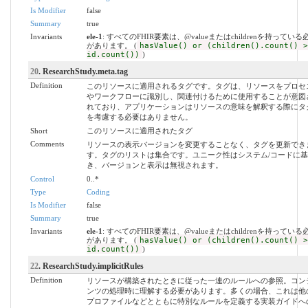
Is Modifier
false
Summary
true
Invariants
ele-1
: すべてのFHIR要素は、@valueまたはchildrenを持っている
があります。 (
hasValue() or (children().count() >
id.count())
)
20
. ResearchStudy.meta.tag
Definition
このリソースに適用されるタグです。タグは、リソースをプロセ
やワークフローに識別し、関連付けるために使用することが意図
れており、アプリケーションはリソースの意味を解釈する際にタ
を考慮する必要はありません。
Short
このリソースに適用されたタグ
Comments
リソースの表示バージョンを変更することなく、タグを更新でき
す。タグのリストは集合です。ユニーク性はシステム/コードに基
き、バージョンと表示は無視されます。
Control
0..*
Type
Coding
Is Modifier
false
Summary
true
Invariants
ele-1
: すべてのFHIR要素は、@valueまたはchildrenを持っている
があります。 (
hasValue() or (children().count() >
id.count())
)
22
. ResearchStudy.implicitRules
Definition
リソースが構築されたときに従った一連のルールへの参照。コン
ンツの処理時に理解する必要があります。多くの場合、これは他
プロファイルなどとともに特別なルールを定義する実装ガイドへ