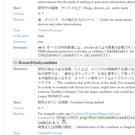
interventions that the study is seeking to gain more information about
Short
研究中の薬物、デバイスなど / Drugs, devices, etc. under study
Control
0..*
Binding
薬、デバイス、その他の介入のコード。 / Codes for medications,
devices and other interventions.
Type
CodeableConcept
Is Modifier
false
Summary
true
Invariants
ele-1
: すべてのFHIR要素には、@valueまたは子要素が必要です / A
FHIR elements must have a @value or children (
hasValue() or
(children().count() > id.count())
)
52
. ResearchStudy.condition
Definition
研究の焦点である状態。たとえば、ループスの危険因子を調べる
めの研究では、「健全なボランティア」を含む基準として持って
る可能性がありますが、ターゲット条件コードはループススノム
ードです。 / The condition that is the focus of the study. For exampl
In a study to examine risk factors for Lupus, might have as an inclus
criterion "healthy volunteer", but the target condition code would be 
Lupus SNOMED code.
Short
研究されている状態 / Condition being studied
Control
0..*
Binding
For example codes, see
Condition/Problem/DiagnosisCodes
(
example
to
http://hl7.org/fhir/ValueSet/conditio
code|4.0.1
)
状態または診断の識別。 / Identification of the condition or diagnosi
Type
CodeableConcept