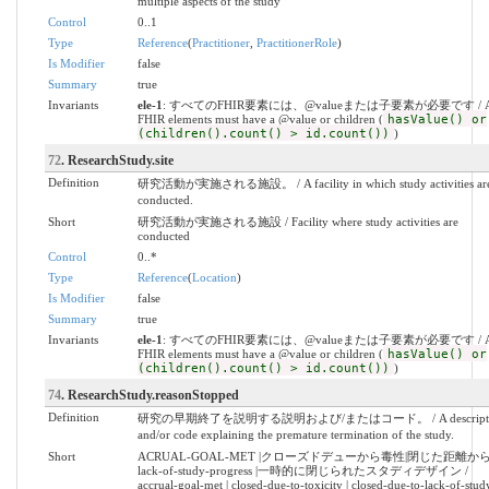
multiple aspects of the study
Control
0..1
Type
Reference
(
Practitioner
,
PractitionerRole
)
Is Modifier
false
Summary
true
Invariants
ele-1
: すべてのFHIR要素には、@valueまたは子要素が必要です / A
FHIR elements must have a @value or children (
hasValue() or
(children().count() > id.count())
)
72
. ResearchStudy.site
Definition
研究活動が実施される施設。 / A facility in which study activities ar
conducted.
Short
研究活動が実施される施設 / Facility where study activities are
conducted
Control
0..*
Type
Reference
(
Location
)
Is Modifier
false
Summary
true
Invariants
ele-1
: すべてのFHIR要素には、@valueまたは子要素が必要です / A
FHIR elements must have a @value or children (
hasValue() or
(children().count() > id.count())
)
74
. ResearchStudy.reasonStopped
Definition
研究の早期終了を説明する説明および/またはコード。 / A descripti
and/or code explaining the premature termination of the study.
Short
ACRUAL-GOAL-MET |クローズドデューから毒性|閉じた距離か
lack-of-study-progress |一時的に閉じられたスタディデザイン /
accrual-goal-met | closed-due-to-toxicity | closed-due-to-lack-of-stud