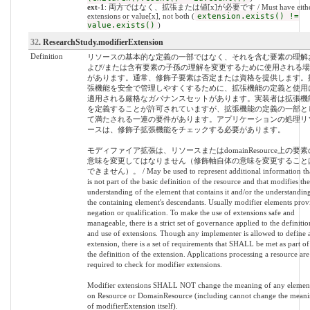
ext-1
: 両方ではなく、拡張または値[x]が必要です / Must have eithe
extensions or value[x], not both (
extension.exists() !=
value.exists()
)
32
. ResearchStudy.modifierExtension
Definition
リソースの基本的な定義の一部ではなく、それを含む要素の理解
よび/または含有要素の子孫の理解を変更するために使用される場
があります。通常、修飾子要素は否定または資格を提供します。
張機能を安全で管理しやすくするために、拡張機能の定義と使用
適用される厳格なガバナンスセットがあります。実装者は拡張機
を定義することが許可されていますが、拡張機能の定義の一部と
て満たされる一連の要件があります。アプリケーションの処理リ
ースは、修飾子拡張機能をチェックする必要があります。
モディファイア拡張は、リソースまたはdomainResource上の要素
意味を変更してはなりません（修飾軸自体の意味を変更すること
できません）。 / May be used to represent additional information th
is not part of the basic definition of the resource and that modifies the
understanding of the element that contains it and/or the understandin
the containing element's descendants. Usually modifier elements prov
negation or qualification. To make the use of extensions safe and
manageable, there is a strict set of governance applied to the definitio
and use of extensions. Though any implementer is allowed to define 
extension, there is a set of requirements that SHALL be met as part of
the definition of the extension. Applications processing a resource are
required to check for modifier extensions.
Modifier extensions SHALL NOT change the meaning of any elemen
on Resource or DomainResource (including cannot change the mean
of modifierExtension itself).