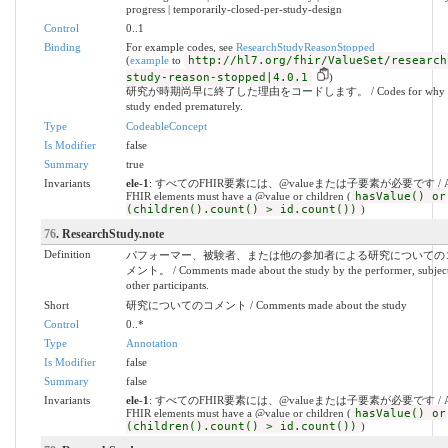
progress | temporarily-closed-per-study-design
Control
0..1
Binding
For example codes, see
ResearchStudyReasonStopped
(
example
to
http://hl7.org/fhir/ValueSet/research
study-reason-stopped|4.0.1
)
研究が時期尚早に終了した理由をコードします。 / Codes for why t
study ended prematurely.
Type
CodeableConcept
Is Modifier
false
Summary
true
Invariants
ele-1
: すべてのFHIR要素には、@valueまたは子要素が必要です / A
FHIR elements must have a @value or children (
hasValue() or
(children().count() > id.count())
)
76
. ResearchStudy.note
Definition
パフォーマー、被験者、または他の参加者による研究についての
メント。 / Comments made about the study by the performer, subject
other participants.
Short
研究についてのコメント / Comments made about the study
Control
0..*
Type
Annotation
Is Modifier
false
Summary
false
Invariants
ele-1
: すべてのFHIR要素には、@valueまたは子要素が必要です / A
FHIR elements must have a @value or children (
hasValue() or
(children().count() > id.count())
)