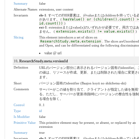
Summary
false
Alternate Names
extensions, user content
Invariants
ele-1
: すべてのFHIR要素は、@valueまたはchildrenを持っている
があります。 (
hasValue() or (children().count() >
id.count())
)
ext-1
: extensionまたはvalue[x]のいずれかが必要です。両方では
ません。 (
extension.exists() != value.exists()
)
Slicing
This element introduces a set of slices on
ResearchStudy.meta.extension
. The slices areUnordered
and Open, and can be differentiated using the following discriminator
value @ url
10
. ResearchStudy.meta.versionId
Definition
URLのバージョン部分に表示されるバージョン固有のidentifier。
の値は、リソースが作成、更新、または削除された場合に変更さ
ます。
Short
バージョン固有のidentifier (Baajon koyū no shikibetsu-shi)
Comments
サーバーがこの値を割り当て、クライアントが指定した値を無視
る。ただし、サーバーが更新/削除時にバージョンの整合性を強制
る場合を除く。
Control
0..1
Type
id
Is Modifier
false
Primitive Value
This primitive element may be present, or absent, or replaced by an
extension
Summary
true
Invariants
ele-1
: すべてのFHIR要素は、@valueまたはchildrenを持っている