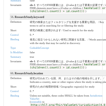
Summary
false
Invariants
ele-1
: すべてのFHIR要素には、@valueまたは子要素が必要です / A
FHIR elements must have a @value or children (
hasValue() or
(children().count() > id.count())
)
58
. ResearchStudy.keyword
Definition
研究の検索またはフィルタリングを支援する重要な用語。 / Key
terms to aid in searching for or filtering the study.
Short
研究の検索に使用されます / Used to search for the study
Control
0..*
Binding
発見に役立つかもしれない研究に関連する言葉。 / Words associate
with the study that may be useful in discovery.
Type
CodeableConcept
Is Modifier
false
Summary
true
Invariants
ele-1
: すべてのFHIR要素には、@valueまたは子要素が必要です / A
FHIR elements must have a @value or children (
hasValue() or
(children().count() > id.count())
)
60
. ResearchStudy.location
Definition
研究が行われている国、州、またはその他の地域を示します。 /
Indicates a country, state or other region where the study is taking pla
Short
研究のための地理的領域 / Geographic region(s) for study
Control
0..*
Binding
Unless not suitable, these codes SHALL be taken from
Jurisdiction
ValueSet
(
extensible
to
http://hl7.org/fhir/ValueSet/jurisdiction|4.0