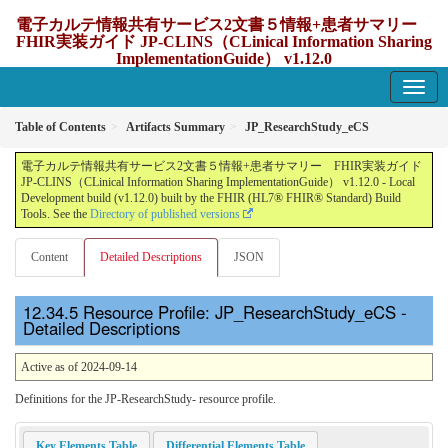
電子カルテ情報共有サービス2文書５情報+患者サマリー
FHIR実装ガイド JP-CLINS（CLinical Information Sharing
ImplementationGuide） v1.12.0
1.12.0 - update Japan
Table of Contents
Artifacts Summary
JP_ResearchStudy_eCS
電子カルテ情報共有サービス2文書５情報+患者サマリー FHIR実装ガイド
JP-CLINS（CLinical Information Sharing ImplementationGuide） v1.12.0 - Local
Development build (v1.12.0) built by the FHIR (HL7® FHIR® Standard) Build
Tools. See the
Directory of published versions
Content
Detailed Descriptions
JSON
Resource Profile: JP_ResearchStudy_eCS -
Detailed Descriptions
Active as of 2024-09-14
Definitions for the JP-ResearchStudy- resource profile.
Key Elements Table
Differential Elements Table