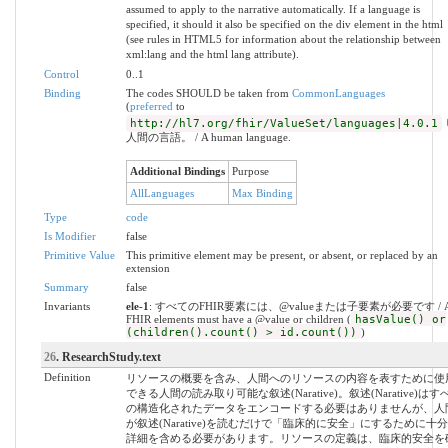
assumed to apply to the narrative automatically. If a language is
specified, it should it also be specified on the div element in the html
(see rules in HTML5 for information about the relationship between
xml:lang and the html lang attribute).
Control
0..1
Binding
The codes SHOULD be taken from
CommonLanguages
(
preferred
to
http://hl7.org/fhir/ValueSet/languages|4.0.1
人間の言語。 / A human language.
Additional Bindings
Purpose
AllLanguages
Max Binding
Type
code
Is Modifier
false
Primitive Value
This primitive element may be present, or absent, or replaced by an
extension
Summary
false
Invariants
ele-1
: すべてのFHIR要素には、@valueまたは子要素が必要です / A
FHIR elements must have a @value or children (
hasValue() or
(children().count() > id.count())
)
26
. ResearchStudy.text
Definition
リソースの概要を含み、人間へのリソースの内容を表すために使
できる人間の読み取り可能な叙述(Narative)。叙述(Narative)はす
の構造化されたデータをエンコードする必要はありませんが、人
が叙述(Narative)を読むだけで「臨床的に安全」にするために十
詳細を含める必要があります。リソースの定義は、臨床的安全を