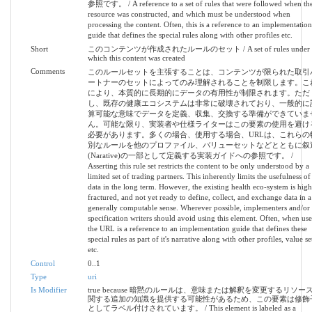
参照です。 / A reference to a set of rules that were followed when th
resource was constructed, and which must be understood when
processing the content. Often, this is a reference to an implementation
guide that defines the special rules along with other profiles etc.
Short
このコンテンツが作成されたルールのセット / A set of rules under
which this content was created
Comments
このルールセットを主張することは、コンテンツが限られた取引
ートナーのセットによってのみ理解されることを制限します。こ
により、本質的に長期的にデータの有用性が制限されます。ただ
し、既存の健康エコシステムは非常に破壊されており、一般的に
算可能な意味でデータを定義、収集、交換する準備ができていま
ん。可能な限り、実装者や仕様ライターはこの要素の使用を避け
必要があります。多くの場合、使用する場合、URLは、これらの
別なルールを他のプロファイル、バリューセットなどとともに叙
(Narative)の一部として定義する実装ガイドへの参照です。 /
Asserting this rule set restricts the content to be only understood by a
limited set of trading partners. This inherently limits the usefulness of
data in the long term. However, the existing health eco-system is high
fractured, and not yet ready to define, collect, and exchange data in a
generally computable sense. Wherever possible, implementers and/or
specification writers should avoid using this element. Often, when use
the URL is a reference to an implementation guide that defines these
special rules as part of it's narrative along with other profiles, value se
etc.
Control
0..1
Type
uri
Is Modifier
true because 暗黙のルールは、意味または解釈を変更するリソー
関する追加の知識を提供する可能性があるため、この要素は修飾
としてラベル付けされています。 / This element is labeled as a