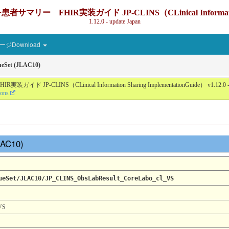
IR実装ガイド JP-CLINS（CLinical Information Sharin
1.12.0 - update Japan
ジDownload
ueSet (JLAC10)
nical Information Sharing ImplementationGuide） v1.12.0 - Local Devel
ions
JLAC10)
ueSet/JLAC10/JP_CLINS_ObsLabResult_CoreLabo_cl_VS
VS