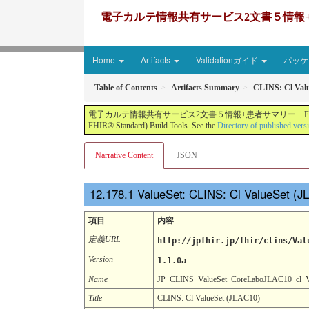
電子カルテ情報共有サービス2文書５情報+患者サマリー FH
Home
Artifacts
Validationガイド
パッケー
Table of Contents
Artifacts Summary
CLINS: Cl Val
電子カルテ情報共有サービス2文書５情報+患者サマリー FHIR実装ガイド JP-CLINS（CLi
FHIR® Standard) Build Tools. See the
Directory of published vers
Narrative Content
JSON
ValueSet: CLINS: Cl ValueSet (
項目
内容
定義URL
http://jpfhir.jp/fhir/clins/Val
Version
1.1.0a
Name
JP_CLINS_ValueSet_CoreLaboJLAC10_cl_
Title
CLINS: Cl ValueSet (JLAC10)