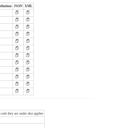
efinition
JSON
XML
 code they are under also applies