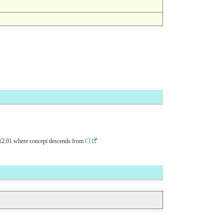
12.01
where concept descends from
Cl