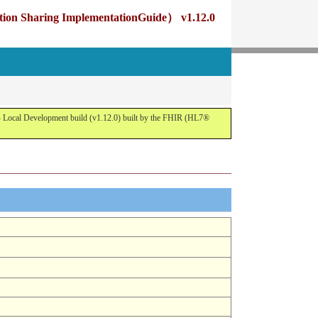
g ImplementationGuide） v1.12.0
opment build (v1.12.0) built by the FHIR (HL7®