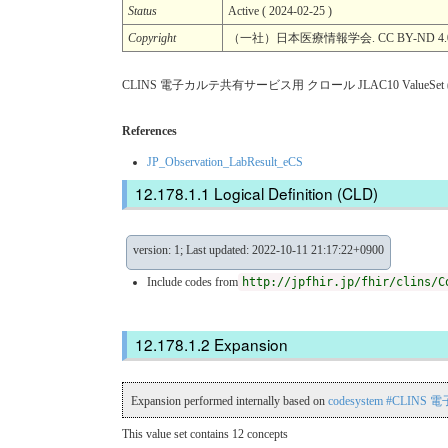
Status
Active ( 2024-02-25 )
Copyright
（一社）日本医療情報学会. CC BY-ND 4.
CLINS 電子カルテ共有サービス用 クロール JLAC10 ValueSet (
References
JP_Observation_LabResult_eCS
Logical Definition (CLD)
version: 1; Last updated: 2022-10-11 21:17:22+0900
Include codes from
http://jpfhir.jp/fhir/clins/C
Expansion
Expansion performed internally based on
codesystem #CLIN
This value set contains 12 concepts