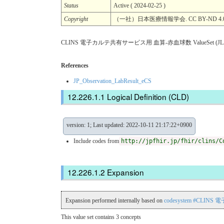
Status
Active ( 2024-02-25 )
Copyright
（一社）日本医療情報学会. CC BY-ND 4.
CLINS 電子カルテ共有サービス用 血算-赤血球数 ValueSet (JLA
References
JP_Observation_LabResult_eCS
Logical Definition (CLD)
version: 1; Last updated: 2022-10-11 21:17:22+0900
Include codes from
http://jpfhir.jp/fhir/clins/C
Expansion
Expansion performed internally based on
codesystem #CLIN
This value set contains 3 concepts