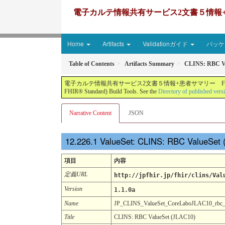
電子カルテ情報共有サービス2文書５情報+患者サマリー FH
Home
Artifacts
Validationガイド
パッケー
Table of Contents
Artifacts Summary
CLINS: RBC Va
電子カルテ情報共有サービス2文書５情報+患者サマリー FHIR実装ガイド JP-CLINS（CLi
FHIR® Standard) Build Tools. See the
Directory of published vers
Narrative Content
JSON
ValueSet: CLINS: RBC ValueSet
項目
内容
定義URL
http://jpfhir.jp/fhir/clins/Val
Version
1.1.0a
Name
JP_CLINS_ValueSet_CoreLaboJLAC10_rbc
Title
CLINS: RBC ValueSet (JLAC10)