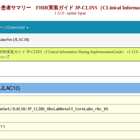
IR実装ガイド JP-CLINS（CLinical Information Sharin
1.12.0 - update Japan
ジDownload
lueSet (JLAC10)
nical Information Sharing ImplementationGuide） v1.12.0 - Local Devel
ions
 (JLAC10)
ueSet/JLAC10/JP_CLINS_ObsLabResult_CoreLabo_rbc_VS
_VS