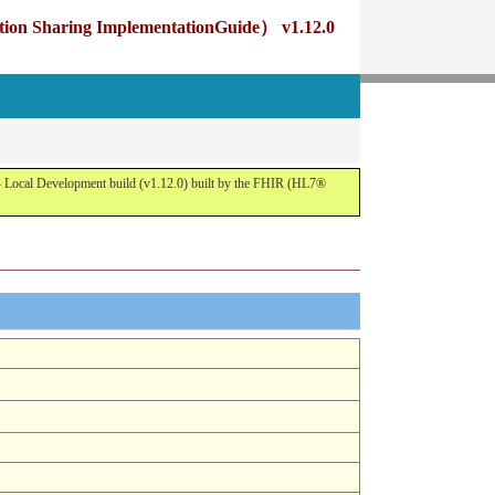
g ImplementationGuide） v1.12.0
opment build (v1.12.0) built by the FHIR (HL7®