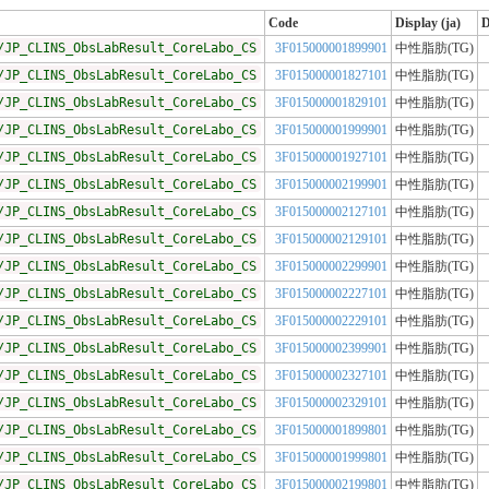
Code
Display (ja)
D
/JP_CLINS_ObsLabResult_CoreLabo_CS
3F015000001899901
中性脂肪(TG)
/JP_CLINS_ObsLabResult_CoreLabo_CS
3F015000001827101
中性脂肪(TG)
/JP_CLINS_ObsLabResult_CoreLabo_CS
3F015000001829101
中性脂肪(TG)
/JP_CLINS_ObsLabResult_CoreLabo_CS
3F015000001999901
中性脂肪(TG)
/JP_CLINS_ObsLabResult_CoreLabo_CS
3F015000001927101
中性脂肪(TG)
/JP_CLINS_ObsLabResult_CoreLabo_CS
3F015000002199901
中性脂肪(TG)
/JP_CLINS_ObsLabResult_CoreLabo_CS
3F015000002127101
中性脂肪(TG)
/JP_CLINS_ObsLabResult_CoreLabo_CS
3F015000002129101
中性脂肪(TG)
/JP_CLINS_ObsLabResult_CoreLabo_CS
3F015000002299901
中性脂肪(TG)
/JP_CLINS_ObsLabResult_CoreLabo_CS
3F015000002227101
中性脂肪(TG)
/JP_CLINS_ObsLabResult_CoreLabo_CS
3F015000002229101
中性脂肪(TG)
/JP_CLINS_ObsLabResult_CoreLabo_CS
3F015000002399901
中性脂肪(TG)
/JP_CLINS_ObsLabResult_CoreLabo_CS
3F015000002327101
中性脂肪(TG)
/JP_CLINS_ObsLabResult_CoreLabo_CS
3F015000002329101
中性脂肪(TG)
/JP_CLINS_ObsLabResult_CoreLabo_CS
3F015000001899801
中性脂肪(TG)
/JP_CLINS_ObsLabResult_CoreLabo_CS
3F015000001999801
中性脂肪(TG)
/JP_CLINS_ObsLabResult_CoreLabo_CS
3F015000002199801
中性脂肪(TG)