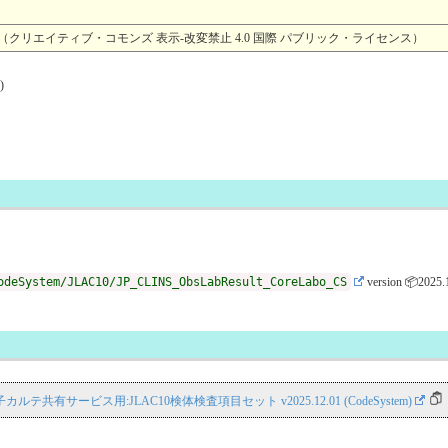
4.0 （クリエイティブ・コモンズ 表示-改変禁止 4.0 国際 パブリック・ライセンス）
)
odeSystem/JLAC10/JP_CLINS_ObsLabResult_CoreLabo_CS
version 📦2025.
S 電子カルテ共有サービス用:JLAC10検体検査項目セット v2025.12.01 (CodeSystem)