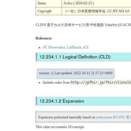
Status
Active ( 2024-02-25 )
Copyright
（一社）日本医療情報学会. CC BY-ND 
CLINS 電子カルテ共有サービス用 中性脂肪 ValueSet (JLAC10
References
JP_Observation_LabResult_eCS
Logical Definition (CLD)
version: 1; Last updated: 2022-10-11 21:17:22+0900
Include codes from
http://jpfhir.jp/fhir/clins/C
Expansion
Expansion performed internally based on
codesystem #CLIN
This value set contains 19 concepts