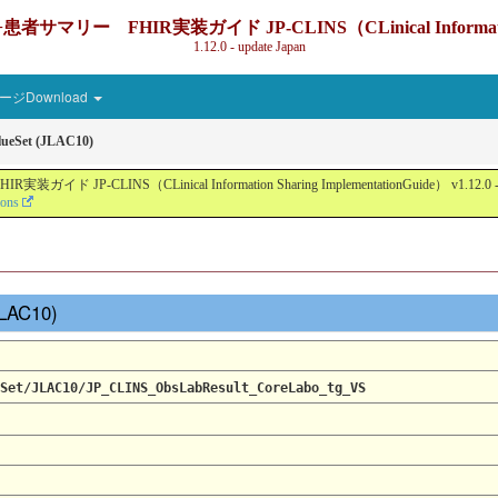
IR実装ガイド JP-CLINS（CLinical Information Sharin
1.12.0 - update Japan
ジDownload
ueSet (JLAC10)
nical Information Sharing ImplementationGuide） v1.12.0 - Local Devel
ions
JLAC10)
Set/JLAC10/JP_CLINS_ObsLabResult_CoreLabo_tg_VS
S