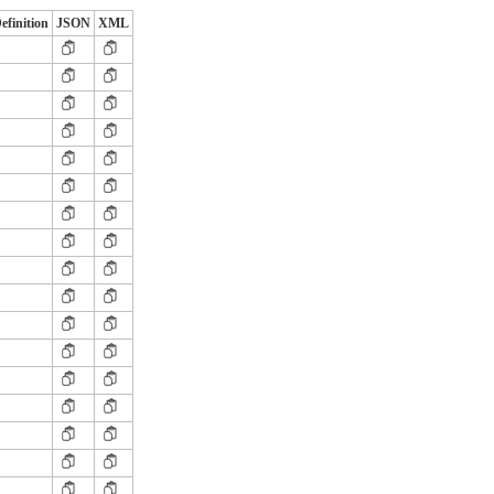
efinition
JSON
XML