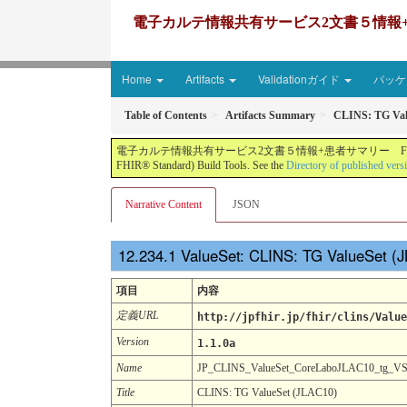
電子カルテ情報共有サービス2文書５情報+患者サマリー FH
Home
Artifacts
Validationガイド
パッケー
Table of Contents
Artifacts Summary
CLINS: TG Val
電子カルテ情報共有サービス2文書５情報+患者サマリー FHIR実装ガイド JP-CLINS（CLi
FHIR® Standard) Build Tools. See the
Directory of published vers
Narrative Content
JSON
ValueSet: CLINS: TG ValueSet (
項目
内容
定義URL
http://jpfhir.jp/fhir/clins/Value
Version
1.1.0a
Name
JP_CLINS_ValueSet_CoreLaboJLAC10_tg_V
Title
CLINS: TG ValueSet (JLAC10)