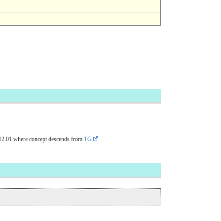
12.01
where concept descends from
TG