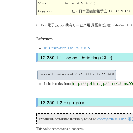
Status
Active ( 2024-02-25 )
Copyright
（一社）日本医療情報学会. CC BY-ND 
CLINS 電子カルテ共有サービス用 尿蛋⽩(定性) ValueSet (JLA
References
JP_Observation_LabResult_eCS
Logical Definition (CLD)
version: 1; Last updated: 2022-10-11 21:17:22+0900
Include codes from
http://jpfhir.jp/fhir/clins/C
Expansion
Expansion performed internally based on
codesystem #CLIN
This value set contains 4 concepts