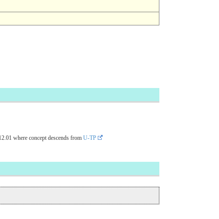
12.01
where concept descends from
U-TP