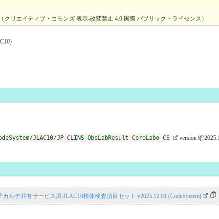
4.0 （クリエイティブ・コモンズ 表示-改変禁止 4.0 国際 パブリック・ライセンス）
C10)
odeSystem/JLAC10/JP_CLINS_ObsLabResult_CoreLabo_CS
version 📦2025.
S 電子カルテ共有サービス用:JLAC10検体検査項目セット v2025.12.01 (CodeSystem)