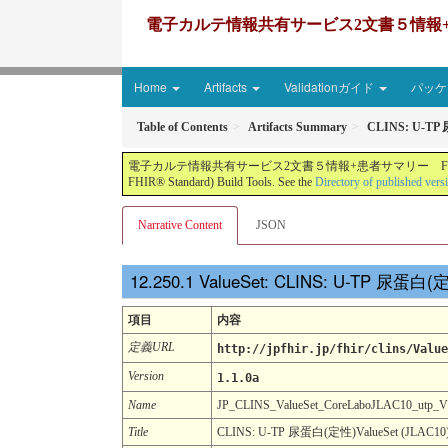
電子カルテ情報共有サービス2文書５情報+患者サマリー FH
Home
Artifacts
Validationガイド
パッケー
Table of Contents
Artifacts Summary
CLINS: U-TP 
電子カルテ情報共有サービス2文書５情報+患者サマリー FHIR実装ガイド JP-CLINS（CLi
FHIR® Standard) Build Tools. See the
Directory of published vers
Narrative Content
JSON
ValueSet: CLINS: U-TP 尿蛋⽩(定
項目
内容
定義URL
http://jpfhir.jp/fhir/clins/Value
Version
1.1.0a
Name
JP_CLINS_ValueSet_CoreLaboJLAC10_utp_
Title
CLINS: U-TP 尿蛋⽩(定性)ValueSet (JLAC10