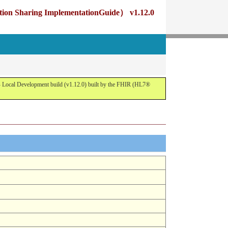
g ImplementationGuide） v1.12.0
opment build (v1.12.0) built by the FHIR (HL7®