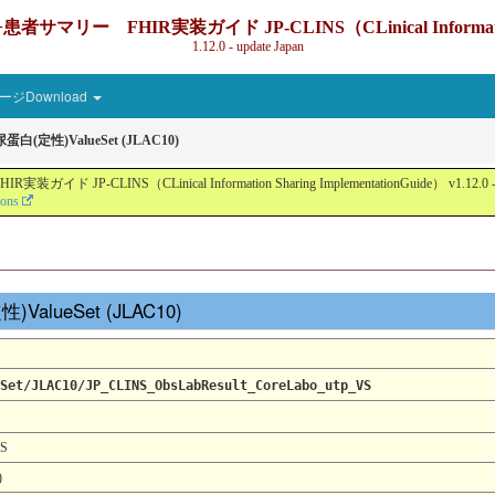
IR実装ガイド JP-CLINS（CLinical Information Sharin
1.12.0 - update Japan
ジDownload
尿蛋⽩(定性)ValueSet (JLAC10)
nical Information Sharing ImplementationGuide） v1.12.0 - Local Devel
ions
性)ValueSet (JLAC10)
Set/JLAC10/JP_CLINS_ObsLabResult_CoreLabo_utp_VS
VS
)