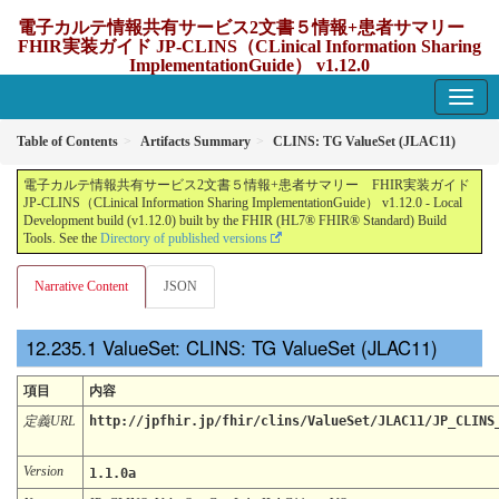
電子カルテ情報共有サービス2文書５情報+患者サマリー
FHIR実装ガイド JP-CLINS（CLinical Information Sharing
ImplementationGuide） v1.12.0
1.12.0 - update Japan
Table of Contents
Artifacts Summary
CLINS: TG ValueSet (JLAC11)
電子カルテ情報共有サービス2文書５情報+患者サマリー FHIR実装ガイド
JP-CLINS（CLinical Information Sharing ImplementationGuide） v1.12.0 - Local
Development build (v1.12.0) built by the FHIR (HL7® FHIR® Standard) Build
Tools. See the
Directory of published versions
Narrative Content
JSON
ValueSet: CLINS: TG ValueSet (JLAC11)
項目
内容
定義URL
http://jpfhir.jp/fhir/clins/ValueSet/JLAC11/JP_CLINS
Version
1.1.0a