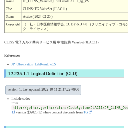
Name
JP_CLINS_ValueSet_CoreLaboJLAC11_tg_VS
Title
CLINS: TG ValueSet (JLAC11)
Status
Active ( 2024-02-25 )
Copyright
（一社）日本医療情報学会. CC BY-ND 4.0 （クリエイティブ・コモン
ク・ライセンス）
CLINS 電子カルテ共有サービス用 中性脂肪 ValueSet (JLAC11)
References
JP_Observation_LabResult_eCS
Logical Definition (CLD)
version: 1; Last updated: 2022-10-11 21:17:22+0900
Include codes
from
http://jpfhir.jp/fhir/clins/CodeSystem/JLAC11/JP_CLINS_Ob
version 📦2025.12
where concept descends from
TG