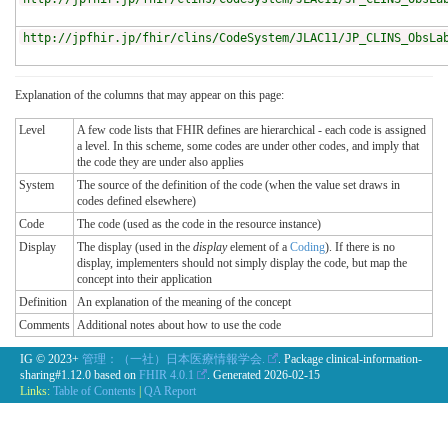
http://jpfhir.jp/fhir/clins/CodeSystem/JLAC11/JP_CLINS_ObsLa
Explanation of the columns that may appear on this page:
Level
A few code lists that FHIR defines are hierarchical - each code is assigned
a level. In this scheme, some codes are under other codes, and imply that
the code they are under also applies
System
The source of the definition of the code (when the value set draws in
codes defined elsewhere)
Code
The code (used as the code in the resource instance)
Display
The display (used in the
display
element of a
Coding
). If there is no
display, implementers should not simply display the code, but map the
concept into their application
Definition
An explanation of the meaning of the concept
Comments
Additional notes about how to use the code
IG © 2023+
管理：（一社）日本医療情報学会.
. Package clinical-information-
sharing#1.12.0 based on
FHIR 4.0.1
. Generated
2026-02-15
Links:
Table of Contents
|
QA Report