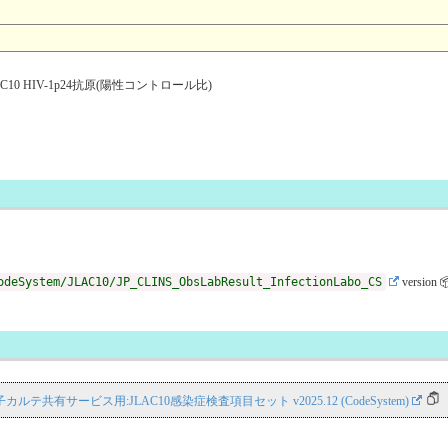
0 HIV-1p24抗原(陽性コントロール比)
odeSystem/JLAC10/JP_CLINS_ObsLabResult_InfectionLabo_CS
version 
NS 電子カルテ共有サービス用:JLAC10感染症検査項目セット v2025.12 (CodeSystem)