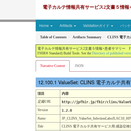
電子カルテ情報共有サービス2文書５情報+患者サマリー FH
Home
Artifacts
Validationガイド
パッケー
Table of Contents
Artifacts Summary
CLINS 電子
電子カルテ情報共有サービス2文書５情報+患者サマリー FHIR実装ガイド JP-CLINS（CLi
FHIR® Standard) Build Tools. See the
Directory of published vers
Narrative Content
JSON
ValueSet: CLINS 電子カ
項目
内容
定義URL
http://jpfhir.jp/fhir/clins/Value
Version
1.2.0
Name
JP_CLINS_ValueSet_InfectionLaboJLAC10
Title
CLINS 電子カルテ共有サービス用:感染症検査項