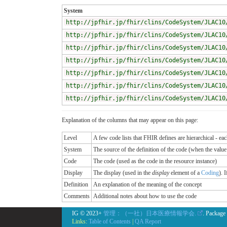
System
http://jpfhir.jp/fhir/clins/CodeSystem/JLAC10
http://jpfhir.jp/fhir/clins/CodeSystem/JLAC10
http://jpfhir.jp/fhir/clins/CodeSystem/JLAC10
http://jpfhir.jp/fhir/clins/CodeSystem/JLAC10
http://jpfhir.jp/fhir/clins/CodeSystem/JLAC10
http://jpfhir.jp/fhir/clins/CodeSystem/JLAC10
http://jpfhir.jp/fhir/clins/CodeSystem/JLAC10
Explanation of the columns that may appear on this page:
Level
A few code lists that FHIR defines are hierarchical - ea
System
The source of the definition of the code (when the valu
Code
The code (used as the code in the resource instance)
Display
The display (used in the
display
element of a
Coding
). 
Definition
An explanation of the meaning of the concept
Comments
Additional notes about how to use the code
IG © 2023+
管理：（一社）日本医療情報学会.
. Package
Links:
Table of Contents
|
QA Report