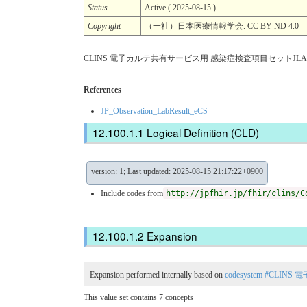
Status
Active ( 2025-08-15 )
Copyright
（一社）日本医療情報学会. CC BY-ND 4.0
CLINS 電子カルテ共有サービス用 感染症検査項目セットJLAC1
References
JP_Observation_LabResult_eCS
Logical Definition (CLD)
version: 1; Last updated: 2025-08-15 21:17:22+0900
Include codes from
http://jpfhir.jp/fhir/clins/C
Expansion
Expansion performed internally based on
codesystem #CLI
This value set contains 7 concepts