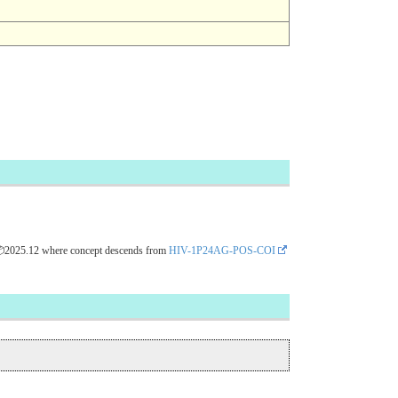
📦2025.12
where concept descends from
HIV-1P24AG-POS-COI