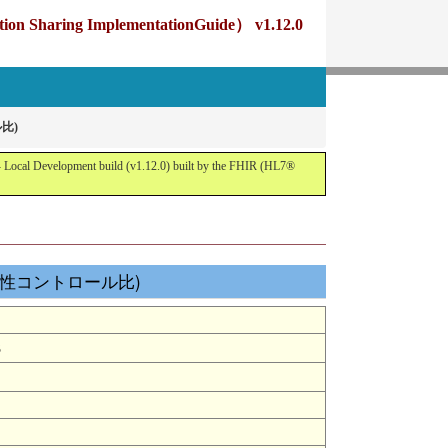
g ImplementationGuide） v1.12.0
比)
opment build (v1.12.0) built by the FHIR (HL7®
原(陽性コントロール比)
S