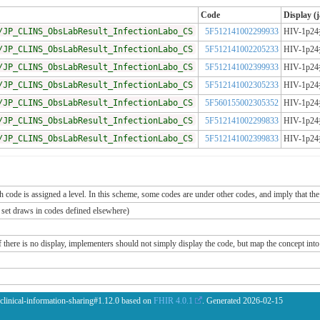
Code
Display (j
/JP_CLINS_ObsLabResult_InfectionLabo_CS
5F512141002299933
HIV-1
/JP_CLINS_ObsLabResult_InfectionLabo_CS
5F512141002205233
HIV-1
/JP_CLINS_ObsLabResult_InfectionLabo_CS
5F512141002399933
HIV-1
/JP_CLINS_ObsLabResult_InfectionLabo_CS
5F512141002305233
HIV-1
/JP_CLINS_ObsLabResult_InfectionLabo_CS
5F560155002305352
HIV-1
/JP_CLINS_ObsLabResult_InfectionLabo_CS
5F512141002299833
HIV-1
/JP_CLINS_ObsLabResult_InfectionLabo_CS
5F512141002399833
HIV-1
ch code is assigned a level. In this scheme, some codes are under other codes, and imply that the
e set draws in codes defined elsewhere)
If there is no display, implementers should not simply display the code, but map the concept into 
 clinical-information-sharing#1.12.0 based on
FHIR 4.0.1
. Generated
2026-02-15