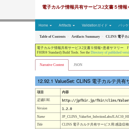
電子カルテ情報共有サービス2文書５情報+患者サマリー FH
Home
Artifacts
Validationガイド
パッケー
Table of Contents
Artifacts Summary
CLINS 電子
電子カルテ情報共有サービス2文書５情報+患者サマリー FHIR実装ガイド JP-CLINS（CLi
FHIR® Standard) Build Tools. See the
Directory of published vers
Narrative Content
JSON
ValueSet: CLINS 電子カル
項目
内容
定義URL
http://jpfhir.jp/fhir/clins/Value
Version
1.2.0
Name
JP_CLINS_ValueSet_InfectionLaboJLAC10
Title
CLINS 電子カルテ共有サービス用:感染症検査