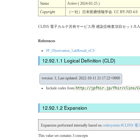
Status
Active ( 2024-02-25 )
Copyright
（一社）日本医療情報学会. CC BY-ND 4.0
CLINS 電子カルテ共有サービス用 感染症検査項目セットJLAC1
References
JP_Observation_LabResult_eCS
Logical Definition (CLD)
version: 1; Last updated: 2022-10-11 21:17:22+0900
Include codes from
http://jpfhir.jp/fhir/clins/C
Expansion
Expansion performed internally based on
codesystem #CLI
This value set contains 3 concepts