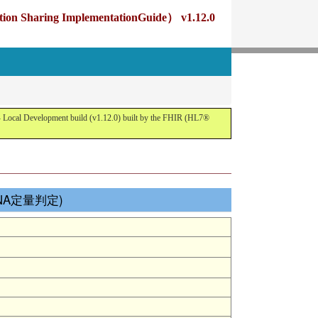
g ImplementationGuide） v1.12.0
opment build (v1.12.0) built by the FHIR (HL7®
RNA定量判定)