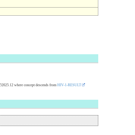
📦2025.12
where concept descends from
HIV-1-RESULT