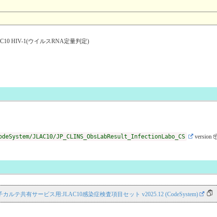
0 HIV-1(ウイルスRNA定量判定)
odeSystem/JLAC10/JP_CLINS_ObsLabResult_InfectionLabo_CS
version 
NS 電子カルテ共有サービス用:JLAC10感染症検査項目セット v2025.12 (CodeSystem)