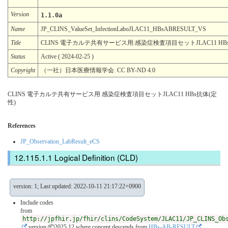
Version
1.1.0a
Name
JP_CLINS_ValueSet_InfectionLaboJLAC11_HBsABRESULT_VS
Title
CLINS 電子カルテ共有サービス用:感染症検査項目セットJLAC11 HB
Status
Active ( 2024-02-25 )
Copyright
（一社）日本医療情報学会. CC BY-ND 4.0
CLINS 電子カルテ共有サービス用 感染症検査項目セットJLAC11 HBs抗体(定
性)
References
JP_Observation_LabResult_eCS
Logical Definition (CLD)
version: 1; Last updated: 2022-10-11 21:17:22+0900
Include codes
from
http://jpfhir.jp/fhir/clins/CodeSystem/JLAC11/JP_CLINS_Ob
version 📦2025.12
where concept descends from
HBs-AB-RESULT