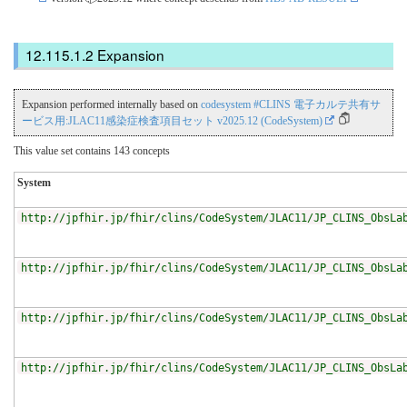
Expansion
Expansion performed internally based on
codesystem #CLINS 電子カルテ共有サ
ービス用:JLAC11感染症検査項目セット v2025.12 (CodeSystem)
This value set contains 143 concepts
System
http://jpfhir.jp/fhir/clins/CodeSystem/JLAC11/JP_CLINS_ObsLa
http://jpfhir.jp/fhir/clins/CodeSystem/JLAC11/JP_CLINS_ObsLa
http://jpfhir.jp/fhir/clins/CodeSystem/JLAC11/JP_CLINS_ObsLa
http://jpfhir.jp/fhir/clins/CodeSystem/JLAC11/JP_CLINS_ObsLa