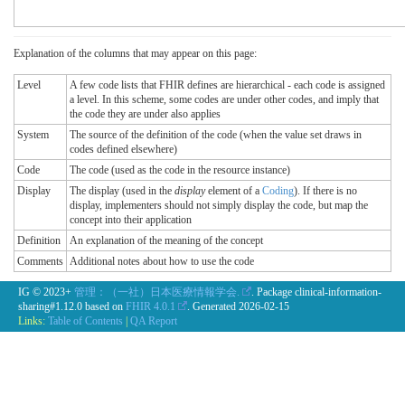
Explanation of the columns that may appear on this page:
Level
A few code lists that FHIR defines are hierarchical - each code is assigned
a level. In this scheme, some codes are under other codes, and imply that
the code they are under also applies
System
The source of the definition of the code (when the value set draws in
codes defined elsewhere)
Code
The code (used as the code in the resource instance)
Display
The display (used in the
display
element of a
Coding
). If there is no
display, implementers should not simply display the code, but map the
concept into their application
Definition
An explanation of the meaning of the concept
Comments
Additional notes about how to use the code
IG © 2023+
管理：（一社）日本医療情報学会.
. Package clinical-information-
sharing#1.12.0 based on
FHIR 4.0.1
. Generated
2026-02-15
Links:
Table of Contents
|
QA Report