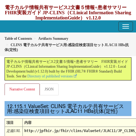
電子カルテ情報共有サービス2文書５情報+患者サマリー
FHIR実装ガイド JP-CLINS（CLinical Information Sharing
ImplementationGuide） v1.12.0
1.12.0 - update Japan
Table of Contents
Artifacts Summary
CLINS 電子カルテ共有サービス用:感染症検査項目セットJLAC11 HBs抗
体(定性)
電子カルテ情報共有サービス2文書５情報+患者サマリー FHIR実装ガイド
JP-CLINS（CLinical Information Sharing ImplementationGuide） v1.12.0 - Local
Development build (v1.12.0) built by the FHIR (HL7® FHIR® Standard) Build
Tools. See the
Directory of published versions
Narrative Content
JSON
ValueSet: CLINS 電子カルテ共有サービス
用:感染症検査項目セットJLAC11 HBs抗体(定性)
項目
内容
定義URL
http://jpfhir.jp/fhir/clins/ValueSet/JLAC11/JP_CLINS