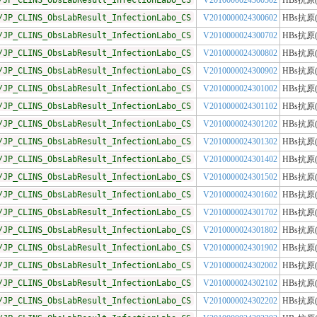
/JP_CLINS_ObsLabResult_InfectionLabo_CS
V2010000024300502
HBs抗原
/JP_CLINS_ObsLabResult_InfectionLabo_CS
V2010000024300602
HBs抗原
/JP_CLINS_ObsLabResult_InfectionLabo_CS
V2010000024300702
HBs抗原
/JP_CLINS_ObsLabResult_InfectionLabo_CS
V2010000024300802
HBs抗原
/JP_CLINS_ObsLabResult_InfectionLabo_CS
V2010000024300902
HBs抗原
/JP_CLINS_ObsLabResult_InfectionLabo_CS
V2010000024301002
HBs抗原
/JP_CLINS_ObsLabResult_InfectionLabo_CS
V2010000024301102
HBs抗原
/JP_CLINS_ObsLabResult_InfectionLabo_CS
V2010000024301202
HBs抗原
/JP_CLINS_ObsLabResult_InfectionLabo_CS
V2010000024301302
HBs抗原
/JP_CLINS_ObsLabResult_InfectionLabo_CS
V2010000024301402
HBs抗原
/JP_CLINS_ObsLabResult_InfectionLabo_CS
V2010000024301502
HBs抗原
/JP_CLINS_ObsLabResult_InfectionLabo_CS
V2010000024301602
HBs抗原
/JP_CLINS_ObsLabResult_InfectionLabo_CS
V2010000024301702
HBs抗原
/JP_CLINS_ObsLabResult_InfectionLabo_CS
V2010000024301802
HBs抗原
/JP_CLINS_ObsLabResult_InfectionLabo_CS
V2010000024301902
HBs抗原
/JP_CLINS_ObsLabResult_InfectionLabo_CS
V2010000024302002
HBs抗原
/JP_CLINS_ObsLabResult_InfectionLabo_CS
V2010000024302102
HBs抗原
/JP_CLINS_ObsLabResult_InfectionLabo_CS
V2010000024302202
HBs抗原