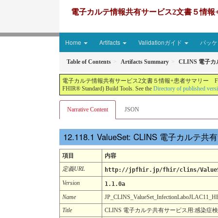
電子カルテ情報共有サービス2文書５情報+患者サマリー FH
Home
Artifacts
Validationガイド
パッケー
Table of Contents
Artifacts Summary
CLINS 電子
電子カルテ情報共有サービス2文書５情報+患者サマリー FHIR実装ガイド JP-CLINS（CLi
FHIR® Standard) Build Tools. See the
Directory of published vers
Narrative Content
JSON
ValueSet: CLINS 電子カ
項目
内容
定義URL
http://jpfhir.jp/fhir/clins/Value
Version
1.1.0a
Name
JP_CLINS_ValueSet_InfectionLaboJLAC11
Title
CLINS 電子カルテ共有サービス用:感染症検査