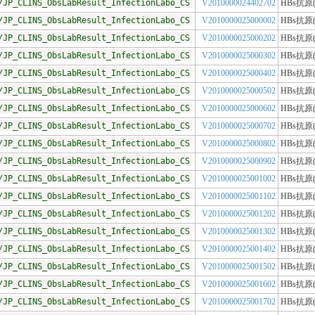
/JP_CLINS_ObsLabResult_InfectionLabo_CS
V2010000024402702
HBs抗原
/JP_CLINS_ObsLabResult_InfectionLabo_CS
V2010000025000002
HBs抗原
/JP_CLINS_ObsLabResult_InfectionLabo_CS
V2010000025000202
HBs抗原
/JP_CLINS_ObsLabResult_InfectionLabo_CS
V2010000025000302
HBs抗原
/JP_CLINS_ObsLabResult_InfectionLabo_CS
V2010000025000402
HBs抗原
/JP_CLINS_ObsLabResult_InfectionLabo_CS
V2010000025000502
HBs抗原
/JP_CLINS_ObsLabResult_InfectionLabo_CS
V2010000025000602
HBs抗原
/JP_CLINS_ObsLabResult_InfectionLabo_CS
V2010000025000702
HBs抗原
/JP_CLINS_ObsLabResult_InfectionLabo_CS
V2010000025000802
HBs抗原
/JP_CLINS_ObsLabResult_InfectionLabo_CS
V2010000025000902
HBs抗原
/JP_CLINS_ObsLabResult_InfectionLabo_CS
V2010000025001002
HBs抗原
/JP_CLINS_ObsLabResult_InfectionLabo_CS
V2010000025001102
HBs抗原
/JP_CLINS_ObsLabResult_InfectionLabo_CS
V2010000025001202
HBs抗原
/JP_CLINS_ObsLabResult_InfectionLabo_CS
V2010000025001302
HBs抗原
/JP_CLINS_ObsLabResult_InfectionLabo_CS
V2010000025001402
HBs抗原
/JP_CLINS_ObsLabResult_InfectionLabo_CS
V2010000025001502
HBs抗原
/JP_CLINS_ObsLabResult_InfectionLabo_CS
V2010000025001602
HBs抗原
/JP_CLINS_ObsLabResult_InfectionLabo_CS
V2010000025001702
HBs抗原