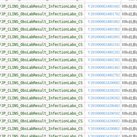
/JP_CLINS_ObsLabResult_InfectionLabo_CS
V2010000024001602
HBs抗原
/JP_CLINS_ObsLabResult_InfectionLabo_CS
V2010000024001702
HBs抗原
/JP_CLINS_ObsLabResult_InfectionLabo_CS
V2010000024001802
HBs抗原
/JP_CLINS_ObsLabResult_InfectionLabo_CS
V2010000024001902
HBs抗原
/JP_CLINS_ObsLabResult_InfectionLabo_CS
V2010000024002002
HBs抗原
/JP_CLINS_ObsLabResult_InfectionLabo_CS
V2010000024002102
HBs抗原
/JP_CLINS_ObsLabResult_InfectionLabo_CS
V2010000024002202
HBs抗原
/JP_CLINS_ObsLabResult_InfectionLabo_CS
V2010000024002302
HBs抗原
/JP_CLINS_ObsLabResult_InfectionLabo_CS
V2010000024002402
HBs抗原
/JP_CLINS_ObsLabResult_InfectionLabo_CS
V2010000024002702
HBs抗原
/JP_CLINS_ObsLabResult_InfectionLabo_CS
V2010000024200002
HBs抗原
/JP_CLINS_ObsLabResult_InfectionLabo_CS
V2010000024200202
HBs抗原
/JP_CLINS_ObsLabResult_InfectionLabo_CS
V2010000024200302
HBs抗原
/JP_CLINS_ObsLabResult_InfectionLabo_CS
V2010000024200402
HBs抗原
/JP_CLINS_ObsLabResult_InfectionLabo_CS
V2010000024200502
HBs抗原
/JP_CLINS_ObsLabResult_InfectionLabo_CS
V2010000024200602
HBs抗原
/JP_CLINS_ObsLabResult_InfectionLabo_CS
V2010000024200802
HBs抗原
/JP_CLINS_ObsLabResult_InfectionLabo_CS
V2010000024201002
HBs抗原