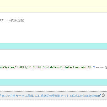
1 HBs抗原(定性)
odeSystem/JLAC11/JP_CLINS_ObsLabResult_InfectionLabo_CS
version 
NS 電子カルテ共有サービス用:JLAC11感染症検査項目セット v2025.12 (CodeSystem)