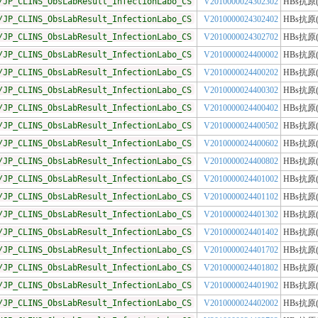
/JP_CLINS_ObsLabResult_InfectionLabo_CS
V2010000024302302
HBs抗原
/JP_CLINS_ObsLabResult_InfectionLabo_CS
V2010000024302402
HBs抗原
/JP_CLINS_ObsLabResult_InfectionLabo_CS
V2010000024302702
HBs抗原
/JP_CLINS_ObsLabResult_InfectionLabo_CS
V2010000024400002
HBs抗原
/JP_CLINS_ObsLabResult_InfectionLabo_CS
V2010000024400202
HBs抗原
/JP_CLINS_ObsLabResult_InfectionLabo_CS
V2010000024400302
HBs抗原
/JP_CLINS_ObsLabResult_InfectionLabo_CS
V2010000024400402
HBs抗原
/JP_CLINS_ObsLabResult_InfectionLabo_CS
V2010000024400502
HBs抗原
/JP_CLINS_ObsLabResult_InfectionLabo_CS
V2010000024400602
HBs抗原
/JP_CLINS_ObsLabResult_InfectionLabo_CS
V2010000024400802
HBs抗原
/JP_CLINS_ObsLabResult_InfectionLabo_CS
V2010000024401002
HBs抗原
/JP_CLINS_ObsLabResult_InfectionLabo_CS
V2010000024401102
HBs抗原
/JP_CLINS_ObsLabResult_InfectionLabo_CS
V2010000024401302
HBs抗原
/JP_CLINS_ObsLabResult_InfectionLabo_CS
V2010000024401402
HBs抗原
/JP_CLINS_ObsLabResult_InfectionLabo_CS
V2010000024401702
HBs抗原
/JP_CLINS_ObsLabResult_InfectionLabo_CS
V2010000024401802
HBs抗原
/JP_CLINS_ObsLabResult_InfectionLabo_CS
V2010000024401902
HBs抗原
/JP_CLINS_ObsLabResult_InfectionLabo_CS
V2010000024402002
HBs抗原