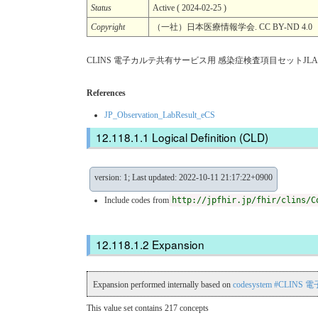
Status
Active ( 2024-02-25 )
Copyright
（一社）日本医療情報学会. CC BY-ND 4.0
CLINS 電子カルテ共有サービス用 感染症検査項目セットJLAC1
References
JP_Observation_LabResult_eCS
Logical Definition (CLD)
version: 1; Last updated: 2022-10-11 21:17:22+0900
Include codes from
http://jpfhir.jp/fhir/clins/C
Expansion
Expansion performed internally based on
codesystem #CLI
This value set contains 217 concepts