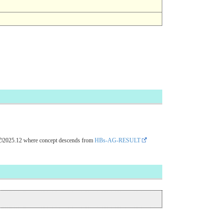
📦2025.12
where concept descends from
HBs-AG-RESULT