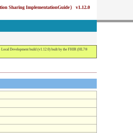
g ImplementationGuide） v1.12.0
opment build (v1.12.0) built by the FHIR (HL7®