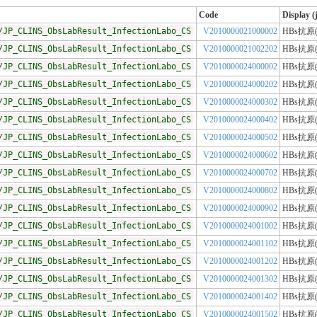
Code
Display (
/JP_CLINS_ObsLabResult_InfectionLabo_CS
V2010000021000002
HBs抗原
/JP_CLINS_ObsLabResult_InfectionLabo_CS
V2010000021002202
HBs抗原
/JP_CLINS_ObsLabResult_InfectionLabo_CS
V2010000024000002
HBs抗原
/JP_CLINS_ObsLabResult_InfectionLabo_CS
V2010000024000202
HBs抗原
/JP_CLINS_ObsLabResult_InfectionLabo_CS
V2010000024000302
HBs抗原
/JP_CLINS_ObsLabResult_InfectionLabo_CS
V2010000024000402
HBs抗原
/JP_CLINS_ObsLabResult_InfectionLabo_CS
V2010000024000502
HBs抗原
/JP_CLINS_ObsLabResult_InfectionLabo_CS
V2010000024000602
HBs抗原
/JP_CLINS_ObsLabResult_InfectionLabo_CS
V2010000024000702
HBs抗原
/JP_CLINS_ObsLabResult_InfectionLabo_CS
V2010000024000802
HBs抗原
/JP_CLINS_ObsLabResult_InfectionLabo_CS
V2010000024000902
HBs抗原
/JP_CLINS_ObsLabResult_InfectionLabo_CS
V2010000024001002
HBs抗原
/JP_CLINS_ObsLabResult_InfectionLabo_CS
V2010000024001102
HBs抗原
/JP_CLINS_ObsLabResult_InfectionLabo_CS
V2010000024001202
HBs抗原
/JP_CLINS_ObsLabResult_InfectionLabo_CS
V2010000024001302
HBs抗原
/JP_CLINS_ObsLabResult_InfectionLabo_CS
V2010000024001402
HBs抗原
/JP_CLINS_ObsLabResult_InfectionLabo_CS
V2010000024001502
HBs抗原