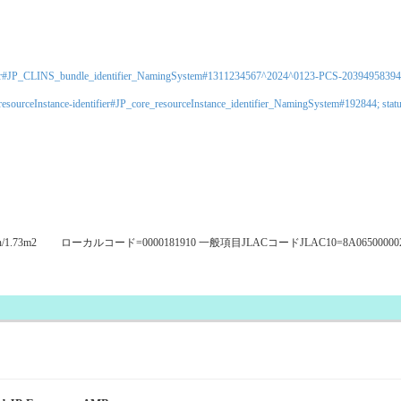
-identifier#JP_CLINS_bundle_identifier_NamingSystem#1311234567^2024^0123-PCS-2039495839
ystem/resourceInstance-identifier#JP_core_resourceInstance_identifier_NamingSystem#192844; 
min/1.73m2 ローカルコード=0000181910 一般項目JLACコードJLAC10=8A0650000