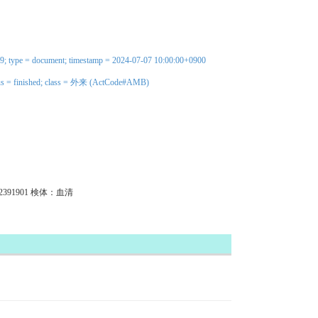
49; type = document; timestamp = 2024-07-07 10:00:00+0900
status = finished; class = 外来 (ActCode#AMB)
02391901 検体：血清