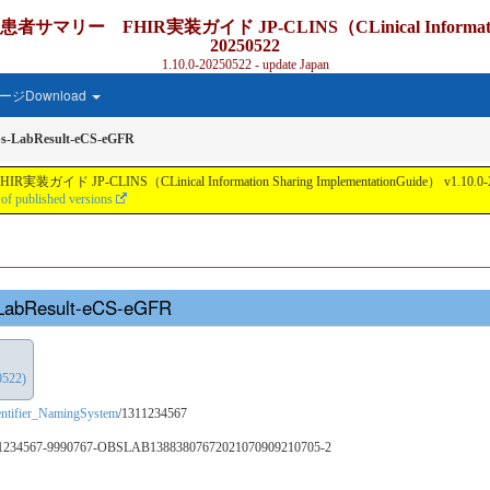
IR実装ガイド JP-CLINS（CLinical Information Sharing
20250522
1.10.0-20250522 - update Japan
ジDownload
s-LabResult-eCS-eGFR
nical Information Sharing ImplementationGuide） v1.10.0-20250522 - Lo
 of published versions
-LabResult-eCS-eGFR
0522)
dentifier_NamingSystem
/1311234567
11234567-9990767-OBSLAB13883807672021070909210705-2