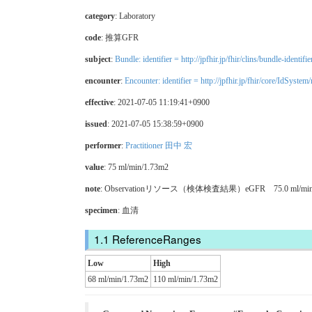
category
:
Laboratory
code
:
推算GFR
subject
:
Bundle: identifier = http://jpfhir.jp/fhir/clins/bundle
encounter
:
Encounter: identifier = http://jpfhir.jp/fhir/core/IdS
effective
: 2021-07-05 11:19:41+0900
issued
: 2021-07-05 15:38:59+0900
performer
:
Practitioner 田中 宏
value
: 75 ml/min/1.73m2
note
: Observationリソース（検体検査結果）eGFR 75.0 ml/
specimen
: 血清
ReferenceRanges
Low
High
68 ml/min/1.73m2
110 ml/min/1.73m2