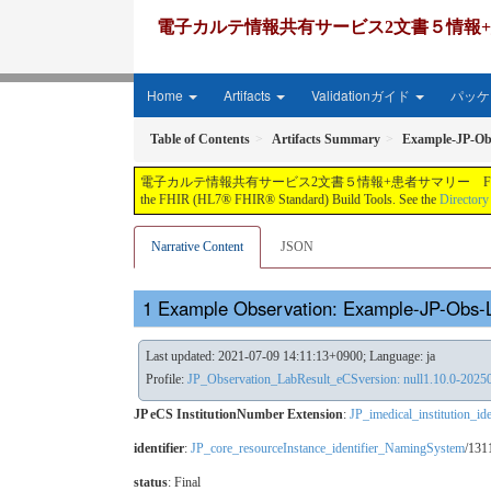
電子カルテ情報共有サービス2文書５情報+患者サマリー FH
Home
Artifacts
Validationガイド
パッケー
Table of Contents
Artifacts Summary
Example-JP-Ob
電子カルテ情報共有サービス2文書５情報+患者サマリー FHIR実装ガイド JP-CLINS（CLi
the FHIR (HL7® FHIR® Standard) Build Tools. See the
Directory
Narrative Content
JSON
Example Observation: Example-JP-Obs
Last updated: 2021-07-09 14:11:13+0900; Language: ja
Profile:
JP_Observation_LabResult_eCSversion: null1.10.0-2025
JP eCS InstitutionNumber Extension
:
JP_imedical_institution_i
identifier
:
JP_core_resourceInstance_identifier_NamingSystem
/13
status
: Final