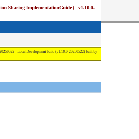
 ImplementationGuide） v1.10.0-
cal Development build (v1.10.0-20250522) built by