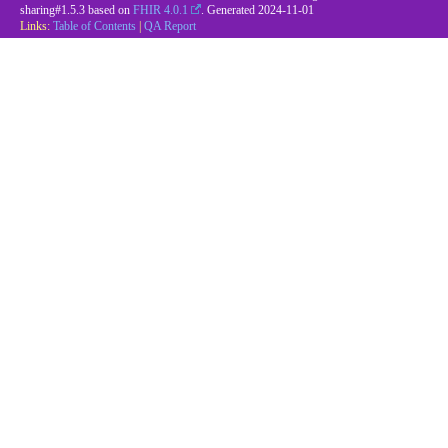
sharing#1.5.3 based on
FHIR 4.0.1
. Generated
2024-11-01
Links:
Table of Contents
|
QA Report