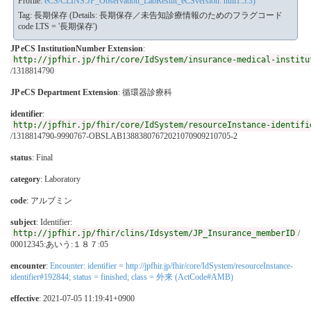
Profile:
eCS/CLINS:JP_Observation_LabResult_eCSversion: null1.5.3)
Tag: 長期保存 (Details: 長期保存／未告知診療情報のためのフラグコード
code LTS = '長期保存')
JP eCS InstitutionNumber Extension
:
http://jpfhir.jp/fhir/core/IdSystem/insurance-medical-institu
/1318814790
JP eCS Department Extension
:
循環器診療科
identifier
:
http://jpfhir.jp/fhir/core/IdSystem/resourceInstance-identifi
/1318814790-9990767-OBSLAB13883807672021070909210705-2
status
: Final
category
:
Laboratory
code
:
アルブミン
subject
: Identifier:
http://jpfhir.jp/fhir/clins/Idsystem/JP_Insurance_memberID
/
00012345:あいう:１８７:05
encounter
:
Encounter: identifier = http://jpfhir.jp/fhir/core/IdSystem/resourceInstance-
identifier#192844; status = finished; class = 外来 (ActCode#AMB)
effective
: 2021-07-05 11:19:41+0900