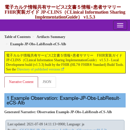
電子カルテ情報共有サービス2文書５情報+患者サマリー
FHIR実装ガイド JP-CLINS（CLinical Information Sharing
ImplementationGuide） v1.5.3
1.5.3 - release Japan
Table of Contents
Artifacts Summary
Example-JP-Obs-LabResult-eCS-Alb
電子カルテ情報共有サービス2文書５情報+患者サマリー FHIR実装ガイド
JP-CLINS（CLinical Information Sharing ImplementationGuide） v1.5.3 - Local
Development build (v1.5.3) built by the FHIR (HL7® FHIR® Standard) Build Tools.
See the
Directory of published versions
Narrative Content
JSON
Example Observation: Example-JP-Obs-LabResult-
eCS-Alb
Generated Narrative: Observation Example-JP-Obs-LabResult-eCS-Alb
Last updated: 2021-07-09 14:11:13+0900; Language: ja