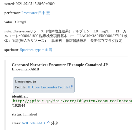
issued
: 2021-07-05 15:38:59+0900
performer
:
Practitioner 田中 宏
value
: 3.9 mg/L
note
: Observationリソース（検体検査結果）アルブミン 3.9 mg/L ローカ
ルコード=0000181800 臨床検査項目基本コードJLAC10=3A015000001827101 検
体：血清(埋込みリソース） 診療科：循環器診療科 長期保存フラグ設定
specimen
:
Specimen: type = 血清
Generated Narrative: Encounter #Example-Contained-JP-
Encounter-AMB
Language: ja
Profile:
JP Core Encounter Profile
identifier
:
http://jpfhir.jp/fhir/core/IdSystem/resourceInstan
/192844
status
: Finished
class
:
ActCode AMB
: 外来