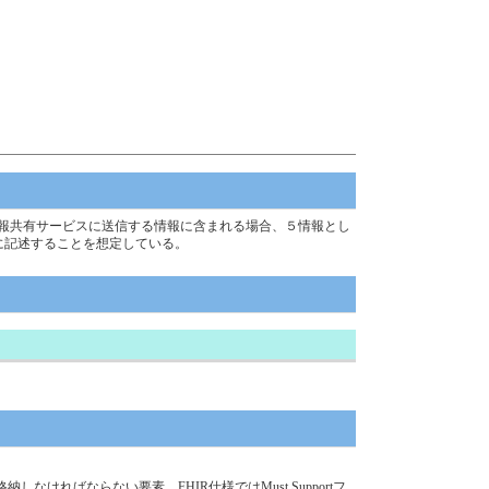
報共有サービスに送信する情報に含まれる場合、５情報とし
ryに記述することを想定している。
ばならない要素。FHIR仕様ではMust Supportフ