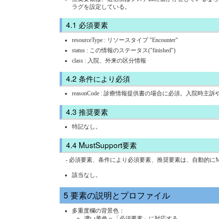
ラグを設定している。
必須要素
resourceType : リソースタイプ "Encounter"
status : この情報のステータス("finished")
class : 入院、外来の区分情報
条件により必須
reasonCode : 診療情報提供書の場合に必須。入院時
推奨要素
特記なし。
MustSupport要素
- 必須要素、条件により必須要素、推奨要素は、自動的にMustS
該当なし。
要素の説明とプロファイル
多重度欄の背景色：
濃い黄色＝「必須要素」に対応する。