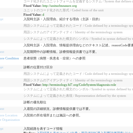
コード化されたユニットフォームを定義するシステム / System that defines coded
Fixed Value:
http://unitsofmeasure.org
ユニットのコード化された形式 / Coded form of the unit
Fixed Value:
d
pt
入院時主訴・入院理由。紹介する理由（主訴・目的）
用語システムによって定義されたコード / Code defined by a terminology sys
用語システムのアイデンティティ / Identity of the terminology system
システムによって定義された構文のシンボル / Symbol in syntax defined by the
入院時主訴・入院理由、情報提供理由などのテキスト記述。reasonCode要
ent
入院期間中の診断情報。診療情報提供書では不要。
ore Condition
患者状態（病態・疾患名・症状）への参照
pt
診断の位置付け区分
用語システムによって定義されたコード / Code defined by a terminology sys
用語システムのアイデンティティ / Identity of the terminology system
Fixed Value:
http://terminology.hl7.org/CodeSystem/diagnosis-role
システムによって定義された構文のシンボル / Symbol in syntax defined by the
システムによって定義された表現 / Representation defined by the system
診断の優先順位
ent
入退院の詳細状況。診療情報提供書では不要。
ore Location
入院前の所在場所または施設への参照。
e Organization
pt
入院経路を表すコード情報
Binding:
入院経路を表すコード (出典：厚労省DPC導入影響評価調査) ValueS