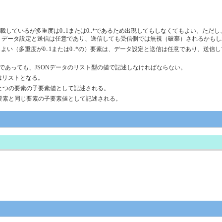
るが多重度は0..1または0..*であるため出現してもしなくてもよい。ただし、MustS
なければ、データ設定と送信は任意であり、送信しても受信側では無視（破棄）されるかも
てもよい（多重度が0..1または0..*の）要素は、データ設定と送信は任意であり、
個であっても、JSONデータのリスト型の値で記述しなければならない。
はリストとなる。
ひとつの要素の子要素値として記述される。
の要素と同じ要素の子要素値として記述される。