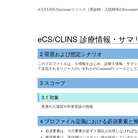
eCS/CLINS Encounterリソース（受診時・入院時等のEncou
eCS/CLINS 診療情報・
背景および想定シナリオ
このプロファイルは、５情報をはじめ、診療５情報・サマリ
て送信されるリソースのいずれかのContainedリソースとし
スコープ
対象
患者の入退院や外来受診の情報
プロファイル定義における必須要素と
必須要素は、その要素が必ず１個以上出現しなければならない
推奨要素は、送信側はシステムに値が存在しているなら、値