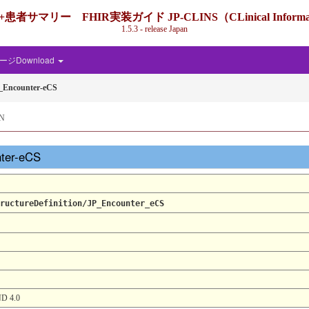
IR実装ガイド JP-CLINS（CLinical Information Shari
1.5.3 - release Japan
ジDownload
_Encounter-eCS
N
nter-eCS
ructureDefinition/JP_Encounter_eCS
 4.0