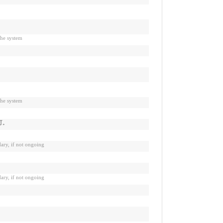
 system
 system
可。
if not ongoing
if not ongoing