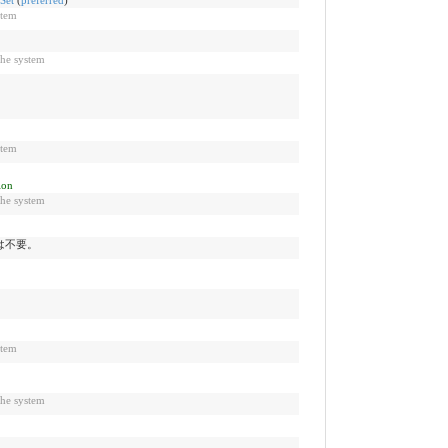
tem
 system
tem
ion
 system
は不要。
tem
 system