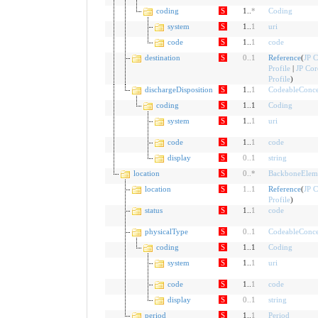
coding
S
1..
*
Coding
system
S
1..
1
uri
code
S
1..
1
code
destination
S
0
..
1
Reference
(
JP C
Profile
|
JP Cor
Profile
)
dischargeDisposition
S
1..
1
CodeableConce
coding
S
1..1
Coding
system
S
1..
1
uri
code
S
1..
1
code
display
S
0
..
1
string
location
S
0
..
*
BackboneElem
location
S
1
..
1
Reference
(
JP C
Profile
)
status
S
1..
1
code
physicalType
S
0
..
1
CodeableConce
coding
S
1..1
Coding
system
S
1..
1
uri
code
S
1..
1
code
display
S
0
..
1
string
period
S
1..
1
Period