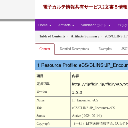
電子カルテ情報共有サービス2文書５情報+患者サマリー FH
Home
Artifacts
Validationガイド
パッケー
Table of Contents
Artifacts Summary
eCS/CLINS:JP
Content
Detailed Descriptions
Examples
JSO
Resource Profile: eCS/CLINS:JP_Encou
項目
内容
定義URL
http://jpfhir.jp/fhir/eCS/St
Version
1.5.3
Name
JP_Encounter_eCS
Title
eCS/CLINS:JP_Encounter-eCS
Status
Active ( 2024-09-14 )
Copyright
（一社）日本医療情報学会. CC BY-ND