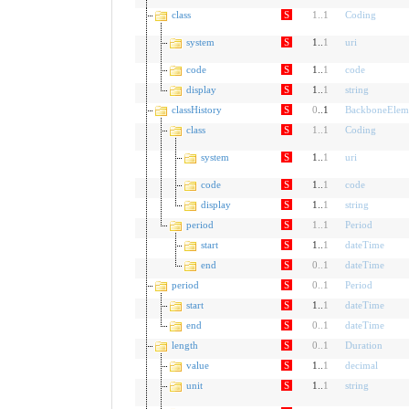
class
S
1
..
1
Coding
system
S
1..
1
uri
code
S
1..
1
code
display
S
1..
1
string
classHistory
S
0
..1
BackboneElem
class
S
1
..
1
Coding
system
S
1..
1
uri
code
S
1..
1
code
display
S
1..
1
string
period
S
1
..
1
Period
start
S
1..
1
dateTime
end
S
0
..
1
dateTime
period
S
0
..
1
Period
start
S
1..
1
dateTime
end
S
0
..
1
dateTime
length
S
0
..
1
Duration
value
S
1..
1
decimal
unit
S
1..
1
string