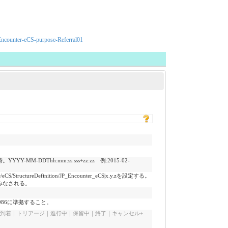
ncounter-eCS-purpose-Referral01
DThh:mm:ss.sss+zz:zz 例:2015-02-
uctureDefinition/JP_Encounter_eCS|x.y.zを設定する。
みなされる。
3986に準拠すること。
d | cancelled + / 予定｜到着｜トリアージ｜進行中｜保留中｜終了｜キャンセル+