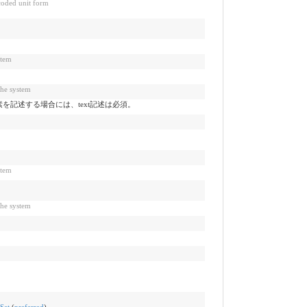
 unit form
tem
 system
素を記述する場合には、text記述は必須。
tem
 system
et
(
preferred
)