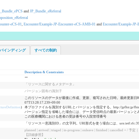
P_Bundle_ePCS
and
JP_Bundle_eReferral
osition_eReferral
ounter-eCS-01
,
Encounter/Example-JP-Encounter-eCS-AMB-01
and
Encounter/Example-JP-E
ogy バインディング
すべての制約
Description & Constraints
ー
「リソースに関するメタデータ」
バージョン固有の識別子
このリソースのデータが最後に作成、更新、複写された日時。最終更新日時。YYYY-MM-D
07T13:28:17.239+09:00
ctureDefinition
)
本プロファイルを識別するURLとバージョンを指定する。http://jpfhir.jp/fhir/eCS/Str
バージョン指定を省略した場合には、データ受信時点の最新バージョンと
この医療機関における患者の受診番号や入院管理番号
「リソース一意識別ID」の文字列。URI形式を使う場合には、urn:ietf:rfc:
planned | arrived | triaged | in-progress | onleave | finishe
【詳細参照】