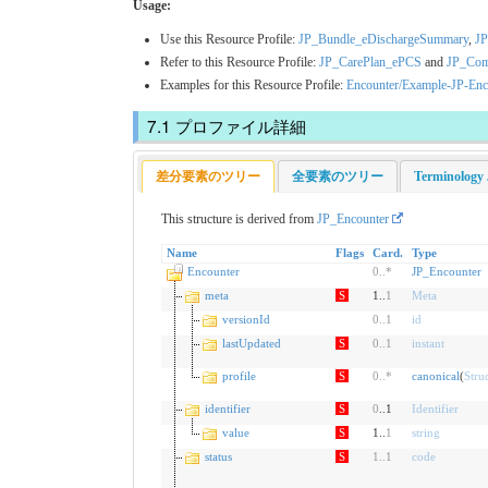
Usage:
Use this Resource Profile:
JP_Bundle_eDischargeSummary
,
J
Refer to this Resource Profile:
JP_CarePlan_ePCS
and
JP_Comp
Examples for this Resource Profile:
Encounter/Example-JP-Enc
プロファイル詳細
差分要素のツリー
全要素のツリー
Terminol
This structure is derived from
JP_Encounter
Name
Flags
Card.
Type
Encounter
0
..
*
JP_Encounter
meta
S
1..
1
Meta
versionId
0
..
1
id
lastUpdated
S
0
..
1
instant
profile
S
0
..
*
canonical
(
Stru
identifier
S
0
..1
Identifier
value
S
1..
1
string
status
S
1
..
1
code