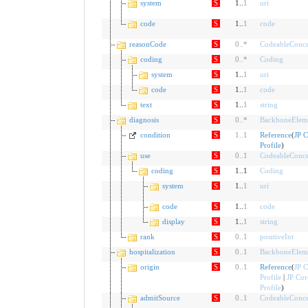
system
S
1..
1
uri
code
S
1..
1
code
reasonCode
S
0
..
*
CodeableConce
coding
S
0
..
*
Coding
system
S
1..
1
uri
code
S
1..
1
code
text
S
1..
1
string
diagnosis
S
0
..
*
BackboneElem
condition
S
1
..
1
Reference
(
JP C
Profile
)
use
S
0
..
1
CodeableConce
coding
S
1..1
Coding
system
S
1..
1
uri
code
S
1..
1
code
display
S
1..
1
string
rank
S
0
..
1
positiveInt
hospitalization
S
0
..
1
BackboneElem
origin
S
0
..
1
Reference
(
JP C
Profile
|
JP Cor
Profile
)
admitSource
S
0
..
1
CodeableConce