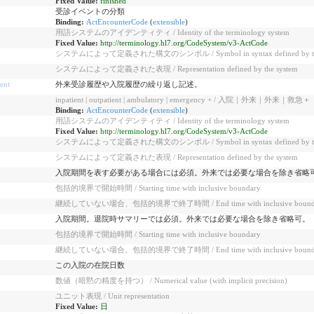
Fixed Value:
finished
受診イベントの分類
Binding:
ActEncounterCode
(
extensible
)
用語システムのアイデンティティ / Identity of the terminology system
Fixed Value:
http://terminology.hl7.org/CodeSystem/v3-ActCode
システムによって定義された構文のシンボル / Symbol in syntax defined by the
システムによって定義された表現 / Representation defined by the system
ent
外来受診履歴や入院履歴の繰り返し記述。
inpatient | outpatient | ambulatory | emergency + / 入院｜外来｜外来｜救急＋
Binding:
ActEncounterCode
(
extensible
)
用語システムのアイデンティティ / Identity of the terminology system
Fixed Value:
http://terminology.hl7.org/CodeSystem/v3-ActCode
システムによって定義された構文のシンボル / Symbol in syntax defined by the
システムによって定義された表現 / Representation defined by the system
入院期間を表す必要がある場合には必須。外来では必要な場合を除き省略
包括的境界で開始時間 / Starting time with inclusive boundary
継続していない場合、包括的境界で終了時間 / End time with inclusive boundary, 
入院期間。退院時サマリーでは必須。外来では必要な場合を除き省略可。
包括的境界で開始時間 / Starting time with inclusive boundary
継続していない場合、包括的境界で終了時間 / End time with inclusive boundary, 
この入院の在院日数
数値（暗黙の精度を持つ） / Numerical value (with implicit precision)
ユニット表現 / Unit representation
Fixed Value:
日