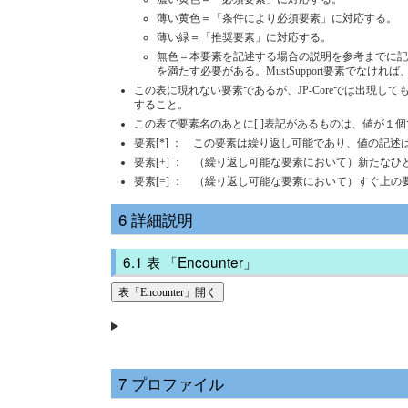
薄い黄色＝「条件により必須要素」に対応する。
薄い緑＝「推奨要素」に対応する。
無色＝本要素を記述する場合の説明を参考までに記載してい
を満たす必要がある。MustSupport要素で
この表に現れない要素であるが、JP-Coreでは出現し
すること。
この表で要素名のあとに[ ]表記があるものは、値が１
要素[*] ： この要素は繰り返し可能であり、値の記述
要素[+] ： （繰り返し可能な要素において）新たな
要素[=] ： （繰り返し可能な要素において）すぐ上
詳細説明
表 「Encounter」
表「Encounter」開く
プロファイル