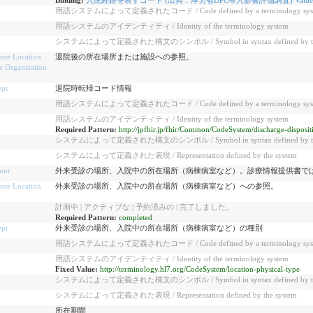
用語システムによって定義されたコード / Code defined by a terminology sys
用語システムのアイデンティティ / Identity of the terminology system
システムによって定義された構文のシンボル / Symbol in syntax defined by the
ore Location
退院後の所在場所または施設への参照。
e Organization
pt
退院時転帰コード情報
用語システムによって定義されたコード / Code defined by a terminology sys
用語システムのアイデンティティ / Identity of the terminology system
Required Pattern:
http://jpfhir.jp/fhir/Common/CodeSystem/discharge-disposit
システムによって定義された構文のシンボル / Symbol in syntax defined by the
システムによって定義された表現 / Representation defined by the system
ent
外来受診の場所、入院中の所在場所（病棟病室など）。診療情報提供書で
ore Location
外来受診の場所、入院中の所在場所（病棟病室など）への参照。
計画中 | アクティブな | 予約済みの | 完了しました。
Required Pattern:
completed
pt
外来受診の場所、入院中の所在場所（病棟病室など）の種別
用語システムによって定義されたコード / Code defined by a terminology sys
用語システムのアイデンティティ / Identity of the terminology system
Fixed Value:
http://terminology.hl7.org/CodeSystem/location-physical-type
システムによって定義された構文のシンボル / Symbol in syntax defined by the
システムによって定義された表現 / Representation defined by the system
所在期間