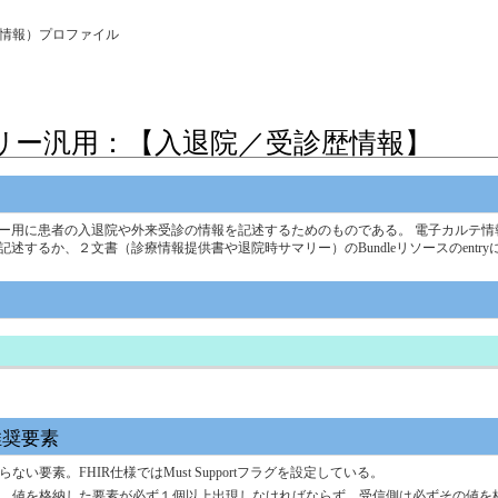
nter情報）プロファイル
サマリー汎用：【入退院／受診歴情報】
ー用に患者の入退院や外来受診の情報を記述するためのものである。 電子カルテ情
て記述するか、２文書（診療情報提供書や退院時サマリー）のBundleリソースのent
推奨要素
要素。FHIR仕様ではMust Supportフラグを設定している。
を格納した要素が必ず１個以上出現しなければならず、受信側は必ずその値を格納しなけれ