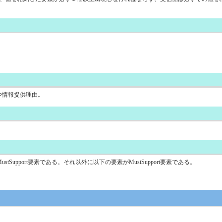
主訴や情報提供理由。
upport要素である。それ以外に以下の要素がMustSupport要素である。