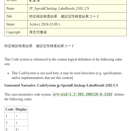
4.0.0
Name
JP_SpecialCheckup_LaboResult_2102_CS
Title
特定検診検査結果 健診定性検査結果コード
Status
Active ( 2024-12-09 )
Copyright
厚生労働省
特定検診検査結果 健診定性検査結果コード
This Code system is referenced in the content logical definition of the following value
sets:
This CodeSystem is not used here; it may be used elsewhere (e.g. specifications
and/or implementations that use this content)
Generated Narrative: CodeSystem jp-SpecialCheckup-LaboResult-2102-CS
This case-insensitive code system
urn:oid:1.2.392.200119.6.2102
defines
the following codes:
Code
Display
1
+
2
±
3
1+