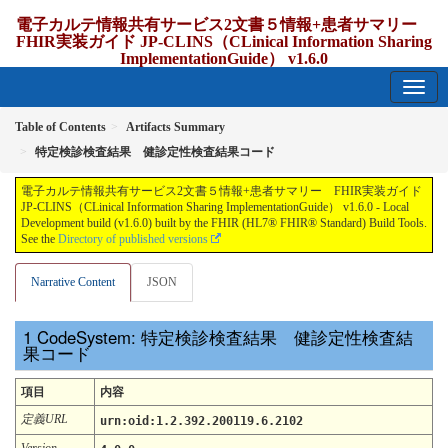
電子カルテ情報共有サービス2文書５情報+患者サマリー
FHIR実装ガイド JP-CLINS（CLinical Information Sharing
ImplementationGuide） v1.6.0
1.6.0 - release Japan
Table of Contents
Artifacts Summary
特定検診検査結果 健診定性検査結果コード
電子カルテ情報共有サービス2文書５情報+患者サマリー FHIR実装ガイド
JP-CLINS（CLinical Information Sharing ImplementationGuide） v1.6.0 - Local
Development build (v1.6.0) built by the FHIR (HL7® FHIR® Standard) Build Tools.
See the
Directory of published versions
Narrative Content
JSON
CodeSystem: 特定検診検査結果 健診定性検査結
果コード
項目
内容
定義URL
urn:oid:1.2.392.200119.6.2102
Version