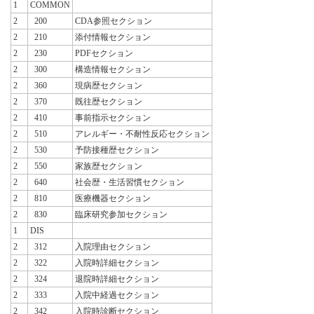
1
COMMON
2
200
CDA参照セクション
2
210
添付情報セクション
2
230
PDFセクション
2
300
構造情報セクション
2
360
現病歴セクション
2
370
既往歴セクション
2
410
事前指示セクション
2
510
アレルギー・不耐性反応セクション
2
530
予防接種歴セクション
2
550
家族歴セクション
2
640
社会歴・生活習慣セクション
2
810
医療機器セクション
2
830
臨床研究参加セクション
1
DIS
2
312
入院理由セクション
2
322
入院時詳細セクション
2
324
退院時詳細セクション
2
333
入院中経過セクション
2
342
入院時診断セクション