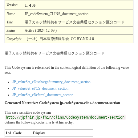
Version
1.4.0
Name
JP_codeSystem_CLINS_document_section
Title
電子カルテ情報共有サービス文書共通セクション区分コード
Status
Active ( 2024-12-09 )
Copyright
（一社）日本医療情報学会. CC BY-ND 4.0
電子カルテ情報共有サービス文書共通セクション区分コード
This Code system is referenced in the content logical definition of the following value
sets:
JP_valueSet_eDischargeSummary_document_section
JP_valueSet_ePCS_document_section
JP_valueSet_eReferral_document_section
Generated Narrative: CodeSystem jp-codeSystem-clins-document-section
This case-sensitive code system
http://jpfhir.jp/fhir/clins/CodeSystem/document-section
defines the following codes in a Is-A hierarchy:
Lvl
Code
Display