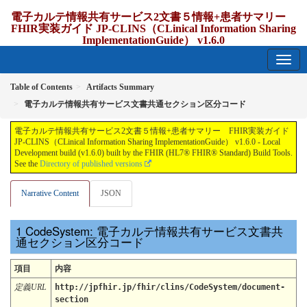
電子カルテ情報共有サービス2文書５情報+患者サマリー
FHIR実装ガイド JP-CLINS（CLinical Information Sharing
ImplementationGuide） v1.6.0
1.6.0 - release Japan
Table of Contents
Artifacts Summary
電子カルテ情報共有サービス文書共通セクション区分コード
電子カルテ情報共有サービス2文書５情報+患者サマリー FHIR実装ガイド
JP-CLINS（CLinical Information Sharing ImplementationGuide） v1.6.0 - Local
Development build (v1.6.0) built by the FHIR (HL7® FHIR® Standard) Build Tools.
See the
Directory of published versions
Narrative Content
JSON
CodeSystem: 電子カルテ情報共有サービス文書共
通セクション区分コード
項目
内容
定義URL
http://jpfhir.jp/fhir/clins/CodeSystem/document-
section