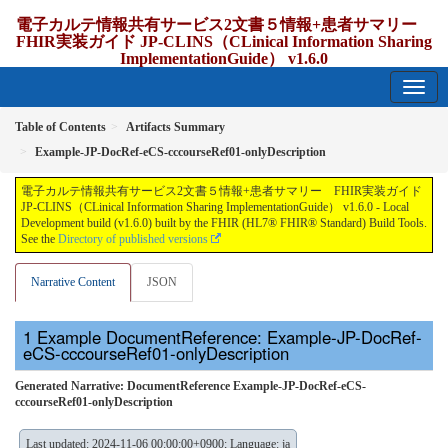
電子カルテ情報共有サービス2文書５情報+患者サマリー
FHIR実装ガイド JP-CLINS（CLinical Information Sharing
ImplementationGuide） v1.6.0
1.6.0 - release Japan
Table of Contents
Artifacts Summary
Example-JP-DocRef-eCS-cccourseRef01-onlyDescription
電子カルテ情報共有サービス2文書５情報+患者サマリー FHIR実装ガイド
JP-CLINS（CLinical Information Sharing ImplementationGuide） v1.6.0 - Local
Development build (v1.6.0) built by the FHIR (HL7® FHIR® Standard) Build Tools.
See the
Directory of published versions
Narrative Content
JSON
Example DocumentReference: Example-JP-DocRef-
eCS-cccourseRef01-onlyDescription
Generated Narrative: DocumentReference Example-JP-DocRef-eCS-
cccourseRef01-onlyDescription
Last updated: 2024-11-06 00:00:00+0900; Language: ja