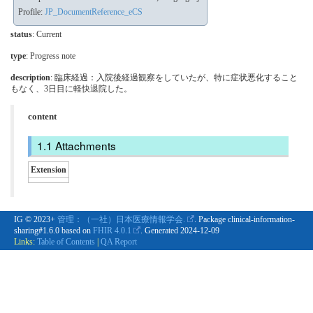
Profile:
JP_DocumentReference_eCS
status
: Current
type
:
Progress note
description
: 臨床経過：入院後経過観察をしていたが、特に症状悪化すること
もなく、3日目に軽快退院した。
content
Attachments
Extension
IG © 2023+
管理：（一社）日本医療情報学会.
. Package clinical-information-
sharing#1.6.0 based on
FHIR 4.0.1
. Generated
2024-12-09
Links:
Table of Contents
|
QA Report