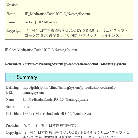
Version
Name
JP_MedicationCodeHOT13_NamingSystem
Status
Active ( 2023-06-26 )
Copyright
（一社）日本医療情報学会. CC BY-ND 4.0 （クリエイティブ・
コモンズ 表示-改変禁止 4.0 国際 パブリック・ライセンス）
JP Core MedicationCode HOT13 NamingSystem
Generated Narrative: NamingSystem jp-medicationcodehot13-namingsystem
Summary
Defining
http://jpfhir.jp/fhir/clins/NamingSystem/jp-medicationcodehot13-
URL
namingsystem
Name
JP_MedicationCodeHOT13_NamingSystem
Status
active
Definition
JP Core MedicationCode HOT13 NamingSystem
Publisher
管理：（一社）日本医療情報学会.
Copyright
（一社）日本医療情報学会. CC BY-ND 4.0 （クリエイティブ・コ
モンズ 表示-改変禁止 4.0 国際 パブリック・ライセンス）