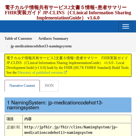
電子カルテ情報共有サービス2文書５情報+患者サマリー
FHIR実装ガイド JP-CLINS（CLinical Information Sharing
ImplementationGuide） v1.6.0
1.6.0 - release Japan
Table of Contents
Artifacts Summary
jp-medicationcodehot13-namingsystem
電子カルテ情報共有サービス2文書５情報+患者サマリー FHIR実装ガイド
JP-CLINS（CLinical Information Sharing ImplementationGuide） v1.6.0 - Local
Development build (v1.6.0) built by the FHIR (HL7® FHIR® Standard) Build Tools.
See the
Directory of published versions
Narrative Content
JSON
NamingSystem: jp-medicationcodehot13-
namingsystem
項目
内容
定義URL
http://jpfhir.jp/fhir/clins/NamingSystem/jp-
medicationcodehot13-namingsystem