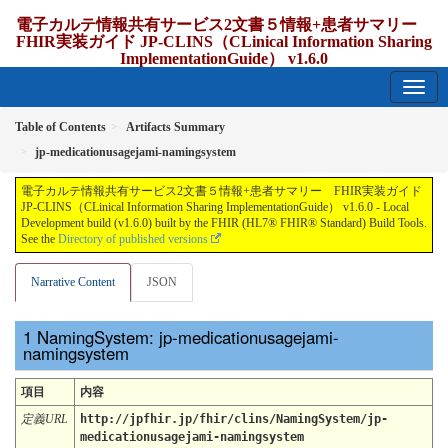
電子カルテ情報共有サービス2文書５情報+患者サマリー
FHIR実装ガイド JP-CLINS（CLinical Information Sharing
ImplementationGuide） v1.6.0
1.6.0 - release Japan
Table of Contents
Artifacts Summary
jp-medicationusagejami-namingsystem
電子カルテ情報共有サービス2文書５情報+患者サマリー FHIR実装ガイド
JP-CLINS（CLinical Information Sharing ImplementationGuide） v1.6.0 - Local
Development build (v1.6.0) built by the FHIR (HL7® FHIR® Standard) Build Tools.
See the
Directory of published versions
Narrative Content
JSON
NamingSystem: jp-medicationusagejami-
namingsystem
項目
内容
定義URL
http://jpfhir.jp/fhir/clins/NamingSystem/jp-
medicationusagejami-namingsystem