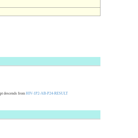
pt descends from
HIV-1P2-AB-P24-RESULT