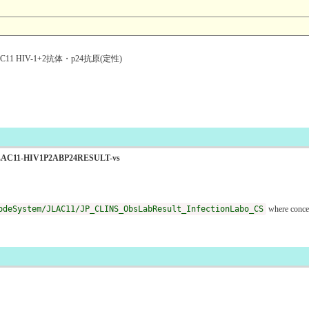
 HIV-1+2抗体・p24抗原(定性)
laboJLAC11-HIV1P2ABP24RESULT-vs
odeSystem/JLAC11/JP_CLINS_ObsLabResult_InfectionLabo_CS
where conce