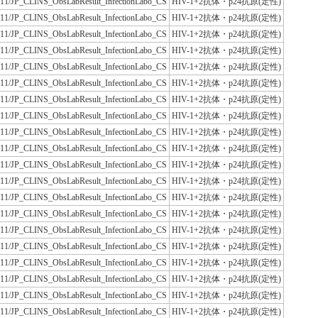
JLAC11/JP_CLINS_ObsLabResult_InfectionLabo_CS
HIV-1+2抗体・p24抗原(定性)
JLAC11/JP_CLINS_ObsLabResult_InfectionLabo_CS
HIV-1+2抗体・p24抗原(定性)
JLAC11/JP_CLINS_ObsLabResult_InfectionLabo_CS
HIV-1+2抗体・p24抗原(定性)
JLAC11/JP_CLINS_ObsLabResult_InfectionLabo_CS
HIV-1+2抗体・p24抗原(定性)
JLAC11/JP_CLINS_ObsLabResult_InfectionLabo_CS
HIV-1+2抗体・p24抗原(定性)
JLAC11/JP_CLINS_ObsLabResult_InfectionLabo_CS
HIV-1+2抗体・p24抗原(定性)
JLAC11/JP_CLINS_ObsLabResult_InfectionLabo_CS
HIV-1+2抗体・p24抗原(定性)
JLAC11/JP_CLINS_ObsLabResult_InfectionLabo_CS
HIV-1+2抗体・p24抗原(定性)
JLAC11/JP_CLINS_ObsLabResult_InfectionLabo_CS
HIV-1+2抗体・p24抗原(定性)
JLAC11/JP_CLINS_ObsLabResult_InfectionLabo_CS
HIV-1+2抗体・p24抗原(定性)
JLAC11/JP_CLINS_ObsLabResult_InfectionLabo_CS
HIV-1+2抗体・p24抗原(定性)
JLAC11/JP_CLINS_ObsLabResult_InfectionLabo_CS
HIV-1+2抗体・p24抗原(定性)
JLAC11/JP_CLINS_ObsLabResult_InfectionLabo_CS
HIV-1+2抗体・p24抗原(定性)
JLAC11/JP_CLINS_ObsLabResult_InfectionLabo_CS
HIV-1+2抗体・p24抗原(定性)
JLAC11/JP_CLINS_ObsLabResult_InfectionLabo_CS
HIV-1+2抗体・p24抗原(定性)
JLAC11/JP_CLINS_ObsLabResult_InfectionLabo_CS
HIV-1+2抗体・p24抗原(定性)
JLAC11/JP_CLINS_ObsLabResult_InfectionLabo_CS
HIV-1+2抗体・p24抗原(定性)
JLAC11/JP_CLINS_ObsLabResult_InfectionLabo_CS
HIV-1+2抗体・p24抗原(定性)
JLAC11/JP_CLINS_ObsLabResult_InfectionLabo_CS
HIV-1+2抗体・p24抗原(定性)
JLAC11/JP_CLINS_ObsLabResult_InfectionLabo_CS
HIV-1+2抗体・p24抗原(定性)