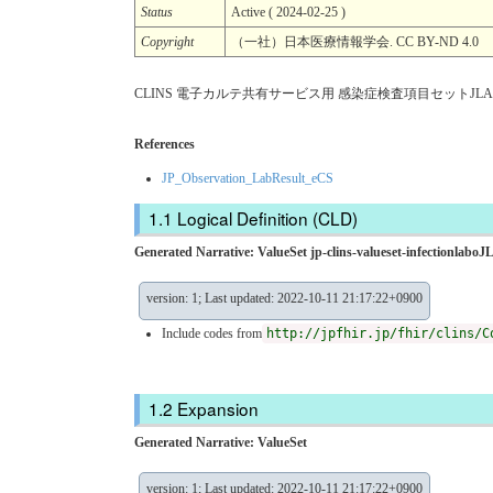
Status
Active ( 2024-02-25 )
Copyright
（一社）日本医療情報学会. CC BY-ND 4.0
CLINS 電子カルテ共有サービス用 感染症検査項目セットJLAC11
References
JP_Observation_LabResult_eCS
Logical Definition (CLD)
Generated Narrative: ValueSet jp-clins-valueset-infection
version: 1; Last updated: 2022-10-11 21:17:22+0900
Include codes from
http://jpfhir.jp/fhir/clins/C
Expansion
Generated Narrative: ValueSet
version: 1; Last updated: 2022-10-11 21:17:22+0900