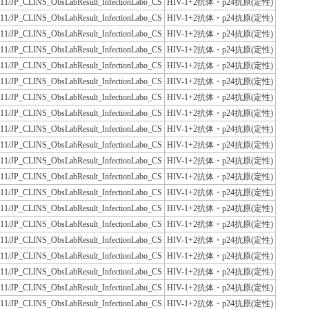
JLAC11/JP_CLINS_ObsLabResult_InfectionLabo_CS
HIV-1+2抗体・p24抗原(定性)
JLAC11/JP_CLINS_ObsLabResult_InfectionLabo_CS
HIV-1+2抗体・p24抗原(定性)
JLAC11/JP_CLINS_ObsLabResult_InfectionLabo_CS
HIV-1+2抗体・p24抗原(定性)
JLAC11/JP_CLINS_ObsLabResult_InfectionLabo_CS
HIV-1+2抗体・p24抗原(定性)
JLAC11/JP_CLINS_ObsLabResult_InfectionLabo_CS
HIV-1+2抗体・p24抗原(定性)
JLAC11/JP_CLINS_ObsLabResult_InfectionLabo_CS
HIV-1+2抗体・p24抗原(定性)
JLAC11/JP_CLINS_ObsLabResult_InfectionLabo_CS
HIV-1+2抗体・p24抗原(定性)
JLAC11/JP_CLINS_ObsLabResult_InfectionLabo_CS
HIV-1+2抗体・p24抗原(定性)
JLAC11/JP_CLINS_ObsLabResult_InfectionLabo_CS
HIV-1+2抗体・p24抗原(定性)
JLAC11/JP_CLINS_ObsLabResult_InfectionLabo_CS
HIV-1+2抗体・p24抗原(定性)
JLAC11/JP_CLINS_ObsLabResult_InfectionLabo_CS
HIV-1+2抗体・p24抗原(定性)
JLAC11/JP_CLINS_ObsLabResult_InfectionLabo_CS
HIV-1+2抗体・p24抗原(定性)
JLAC11/JP_CLINS_ObsLabResult_InfectionLabo_CS
HIV-1+2抗体・p24抗原(定性)
JLAC11/JP_CLINS_ObsLabResult_InfectionLabo_CS
HIV-1+2抗体・p24抗原(定性)
JLAC11/JP_CLINS_ObsLabResult_InfectionLabo_CS
HIV-1+2抗体・p24抗原(定性)
JLAC11/JP_CLINS_ObsLabResult_InfectionLabo_CS
HIV-1+2抗体・p24抗原(定性)
JLAC11/JP_CLINS_ObsLabResult_InfectionLabo_CS
HIV-1+2抗体・p24抗原(定性)
JLAC11/JP_CLINS_ObsLabResult_InfectionLabo_CS
HIV-1+2抗体・p24抗原(定性)
JLAC11/JP_CLINS_ObsLabResult_InfectionLabo_CS
HIV-1+2抗体・p24抗原(定性)
JLAC11/JP_CLINS_ObsLabResult_InfectionLabo_CS
HIV-1+2抗体・p24抗原(定性)