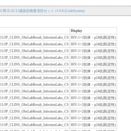
用:JLAC11感染症検査項目セット v1.6.0 (CodeSystem)
Display
JLAC11/JP_CLINS_ObsLabResult_InfectionLabo_CS
HIV-1+2抗体・p24抗原(定性)
JLAC11/JP_CLINS_ObsLabResult_InfectionLabo_CS
HIV-1+2抗体・p24抗原(定性)
JLAC11/JP_CLINS_ObsLabResult_InfectionLabo_CS
HIV-1+2抗体・p24抗原(定性)
JLAC11/JP_CLINS_ObsLabResult_InfectionLabo_CS
HIV-1+2抗体・p24抗原(定性)
JLAC11/JP_CLINS_ObsLabResult_InfectionLabo_CS
HIV-1+2抗体・p24抗原(定性)
JLAC11/JP_CLINS_ObsLabResult_InfectionLabo_CS
HIV-1+2抗体・p24抗原(定性)
JLAC11/JP_CLINS_ObsLabResult_InfectionLabo_CS
HIV-1+2抗体・p24抗原(定性)
JLAC11/JP_CLINS_ObsLabResult_InfectionLabo_CS
HIV-1+2抗体・p24抗原(定性)
JLAC11/JP_CLINS_ObsLabResult_InfectionLabo_CS
HIV-1+2抗体・p24抗原(定性)
JLAC11/JP_CLINS_ObsLabResult_InfectionLabo_CS
HIV-1+2抗体・p24抗原(定性)
JLAC11/JP_CLINS_ObsLabResult_InfectionLabo_CS
HIV-1+2抗体・p24抗原(定性)
JLAC11/JP_CLINS_ObsLabResult_InfectionLabo_CS
HIV-1+2抗体・p24抗原(定性)
JLAC11/JP_CLINS_ObsLabResult_InfectionLabo_CS
HIV-1+2抗体・p24抗原(定性)
JLAC11/JP_CLINS_ObsLabResult_InfectionLabo_CS
HIV-1+2抗体・p24抗原(定性)