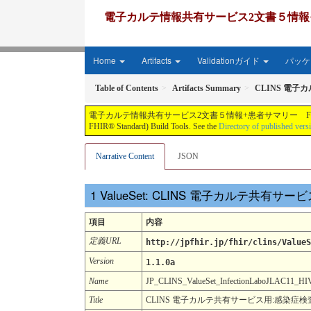
電子カルテ情報共有サービス2文書５情報+患者サマリー FH
Home
Artifacts
Validationガイド
パッケー
Table of Contents
Artifacts Summary
CLINS 電子
電子カルテ情報共有サービス2文書５情報+患者サマリー FHIR実装ガイド JP-CLINS（CLi
FHIR® Standard) Build Tools. See the
Directory of published vers
Narrative Content
JSON
ValueSet: CLINS 電子カルテ共有サ
項目
内容
定義URL
http://jpfhir.jp/fhir/clins/ValueS
Version
1.1.0a
Name
JP_CLINS_ValueSet_InfectionLaboJLAC11_
Title
CLINS 電子カルテ共有サービス用:感染症検査項目