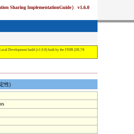
ng ImplementationGuide） v1.6.0
pment build (v1.6.0) built by the FHIR (HL7®
(定性)
VS