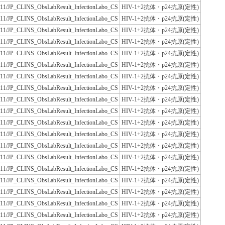
JLAC11/JP_CLINS_ObsLabResult_InfectionLabo_CS
HIV-1+2抗体・p24抗原(定性)
JLAC11/JP_CLINS_ObsLabResult_InfectionLabo_CS
HIV-1+2抗体・p24抗原(定性)
JLAC11/JP_CLINS_ObsLabResult_InfectionLabo_CS
HIV-1+2抗体・p24抗原(定性)
JLAC11/JP_CLINS_ObsLabResult_InfectionLabo_CS
HIV-1+2抗体・p24抗原(定性)
JLAC11/JP_CLINS_ObsLabResult_InfectionLabo_CS
HIV-1+2抗体・p24抗原(定性)
JLAC11/JP_CLINS_ObsLabResult_InfectionLabo_CS
HIV-1+2抗体・p24抗原(定性)
JLAC11/JP_CLINS_ObsLabResult_InfectionLabo_CS
HIV-1+2抗体・p24抗原(定性)
JLAC11/JP_CLINS_ObsLabResult_InfectionLabo_CS
HIV-1+2抗体・p24抗原(定性)
JLAC11/JP_CLINS_ObsLabResult_InfectionLabo_CS
HIV-1+2抗体・p24抗原(定性)
JLAC11/JP_CLINS_ObsLabResult_InfectionLabo_CS
HIV-1+2抗体・p24抗原(定性)
JLAC11/JP_CLINS_ObsLabResult_InfectionLabo_CS
HIV-1+2抗体・p24抗原(定性)
JLAC11/JP_CLINS_ObsLabResult_InfectionLabo_CS
HIV-1+2抗体・p24抗原(定性)
JLAC11/JP_CLINS_ObsLabResult_InfectionLabo_CS
HIV-1+2抗体・p24抗原(定性)
JLAC11/JP_CLINS_ObsLabResult_InfectionLabo_CS
HIV-1+2抗体・p24抗原(定性)
JLAC11/JP_CLINS_ObsLabResult_InfectionLabo_CS
HIV-1+2抗体・p24抗原(定性)
JLAC11/JP_CLINS_ObsLabResult_InfectionLabo_CS
HIV-1+2抗体・p24抗原(定性)
JLAC11/JP_CLINS_ObsLabResult_InfectionLabo_CS
HIV-1+2抗体・p24抗原(定性)
JLAC11/JP_CLINS_ObsLabResult_InfectionLabo_CS
HIV-1+2抗体・p24抗原(定性)
JLAC11/JP_CLINS_ObsLabResult_InfectionLabo_CS
HIV-1+2抗体・p24抗原(定性)