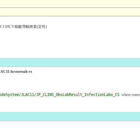
C11HCV核酸増幅検査(定性)
JLAC11-hcvnresult-vs
odeSystem/JLAC11/JP_CLINS_ObsLabResult_InfectionLabo_CS
where conce