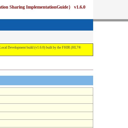
ng ImplementationGuide） v1.6.0
pment build (v1.6.0) built by the FHIR (HL7®
)