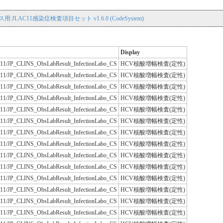
用:JLAC11感染症検査項目セット v1.6.0 (CodeSystem)
Display
JLAC11/JP_CLINS_ObsLabResult_InfectionLabo_CS
HCV核酸増幅検査(定性)
JLAC11/JP_CLINS_ObsLabResult_InfectionLabo_CS
HCV核酸増幅検査(定性)
JLAC11/JP_CLINS_ObsLabResult_InfectionLabo_CS
HCV核酸増幅検査(定性)
JLAC11/JP_CLINS_ObsLabResult_InfectionLabo_CS
HCV核酸増幅検査(定性)
JLAC11/JP_CLINS_ObsLabResult_InfectionLabo_CS
HCV核酸増幅検査(定性)
JLAC11/JP_CLINS_ObsLabResult_InfectionLabo_CS
HCV核酸増幅検査(定性)
JLAC11/JP_CLINS_ObsLabResult_InfectionLabo_CS
HCV核酸増幅検査(定性)
JLAC11/JP_CLINS_ObsLabResult_InfectionLabo_CS
HCV核酸増幅検査(定性)
JLAC11/JP_CLINS_ObsLabResult_InfectionLabo_CS
HCV核酸増幅検査(定性)
JLAC11/JP_CLINS_ObsLabResult_InfectionLabo_CS
HCV核酸増幅検査(定性)
JLAC11/JP_CLINS_ObsLabResult_InfectionLabo_CS
HCV核酸増幅検査(定性)
JLAC11/JP_CLINS_ObsLabResult_InfectionLabo_CS
HCV核酸増幅検査(定性)
JLAC11/JP_CLINS_ObsLabResult_InfectionLabo_CS
HCV核酸増幅検査(定性)
JLAC11/JP_CLINS_ObsLabResult_InfectionLabo_CS
HCV核酸増幅検査(定性)