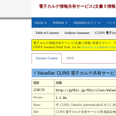
電子カルテ情報共有サービス2文書５情報+患者サマリー FH
Home
Artifacts
Validationガイド
パッケー
Table of Contents
Artifacts Summary
CLINS 電子
電子カルテ情報共有サービス2文書５情報+患者サマリー FHIR実装ガイド JP-CLINS（CLi
FHIR® Standard) Build Tools. See the
Directory of published vers
Narrative Content
JSON
ValueSet: CLINS 電子カルテ共有
項目
内容
定義URL
http://jpfhir.jp/fhir/clins/Value
Version
1.1.0a
Name
JP_CLINS_ValueSet_InfectionLaboJLAC11
Title
CLINS 電子カルテ共有サービス用:感染症検