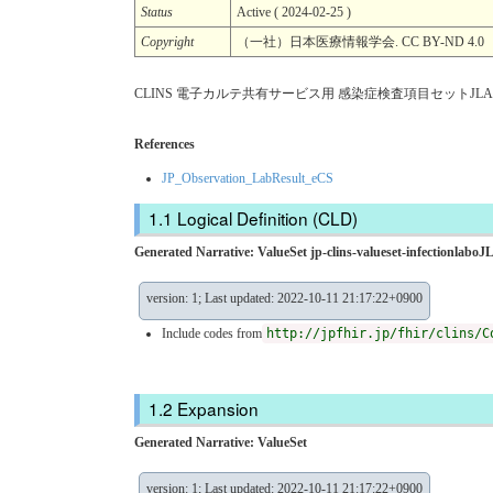
Status
Active ( 2024-02-25 )
Copyright
（一社）日本医療情報学会. CC BY-ND 4.0
CLINS 電子カルテ共有サービス用 感染症検査項目セットJLA
References
JP_Observation_LabResult_eCS
Logical Definition (CLD)
Generated Narrative: ValueSet jp-clins-valueset-infectionlabo
version: 1; Last updated: 2022-10-11 21:17:22+0900
Include codes from
http://jpfhir.jp/fhir/clins/C
Expansion
Generated Narrative: ValueSet
version: 1; Last updated: 2022-10-11 21:17:22+0900