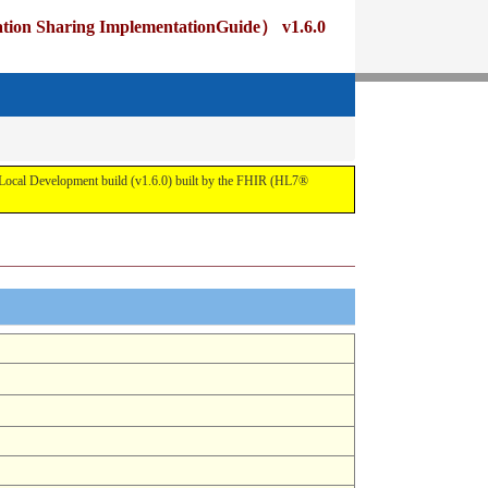
ng ImplementationGuide） v1.6.0
pment build (v1.6.0) built by the FHIR (HL7®