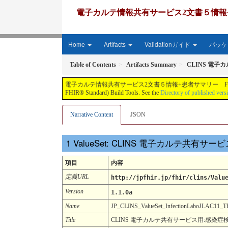
電子カルテ情報共有サービス2文書５情報+患者サマリー FH
Home
Artifacts
Validationガイド
パッケー
Table of Contents
Artifacts Summary
CLINS 電子
電子カルテ情報共有サービス2文書５情報+患者サマリー FHIR実装ガイド JP-CLINS（CLi
FHIR® Standard) Build Tools. See the
Directory of published vers
Narrative Content
JSON
ValueSet: CLINS 電子カルテ共有
項目
内容
定義URL
http://jpfhir.jp/fhir/clins/Valu
Version
1.1.0a
Name
JP_CLINS_ValueSet_InfectionLaboJLAC1
Title
CLINS 電子カルテ共有サービス用:感染症検