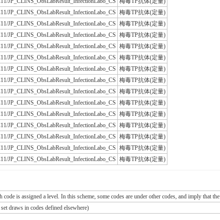
/JLAC11/JP_CLINS_ObsLabResult_InfectionLabo_CS
梅毒TP抗体(定量)
/JLAC11/JP_CLINS_ObsLabResult_InfectionLabo_CS
梅毒TP抗体(定量)
/JLAC11/JP_CLINS_ObsLabResult_InfectionLabo_CS
梅毒TP抗体(定量)
/JLAC11/JP_CLINS_ObsLabResult_InfectionLabo_CS
梅毒TP抗体(定量)
/JLAC11/JP_CLINS_ObsLabResult_InfectionLabo_CS
梅毒TP抗体(定量)
/JLAC11/JP_CLINS_ObsLabResult_InfectionLabo_CS
梅毒TP抗体(定量)
/JLAC11/JP_CLINS_ObsLabResult_InfectionLabo_CS
梅毒TP抗体(定量)
/JLAC11/JP_CLINS_ObsLabResult_InfectionLabo_CS
梅毒TP抗体(定量)
/JLAC11/JP_CLINS_ObsLabResult_InfectionLabo_CS
梅毒TP抗体(定量)
/JLAC11/JP_CLINS_ObsLabResult_InfectionLabo_CS
梅毒TP抗体(定量)
/JLAC11/JP_CLINS_ObsLabResult_InfectionLabo_CS
梅毒TP抗体(定量)
/JLAC11/JP_CLINS_ObsLabResult_InfectionLabo_CS
梅毒TP抗体(定量)
/JLAC11/JP_CLINS_ObsLabResult_InfectionLabo_CS
梅毒TP抗体(定量)
/JLAC11/JP_CLINS_ObsLabResult_InfectionLabo_CS
梅毒TP抗体(定量)
/JLAC11/JP_CLINS_ObsLabResult_InfectionLabo_CS
梅毒TP抗体(定量)
ch code is assigned a level. In this scheme, some codes are under other codes, and imply that the
e set draws in codes defined elsewhere)