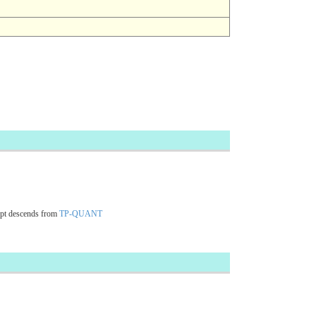
pt descends from
TP-QUANT