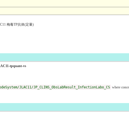
11 梅毒TP抗体(定量)
oJLAC11-tpquant-vs
odeSystem/JLAC11/JP_CLINS_ObsLabResult_InfectionLabo_CS
where conce