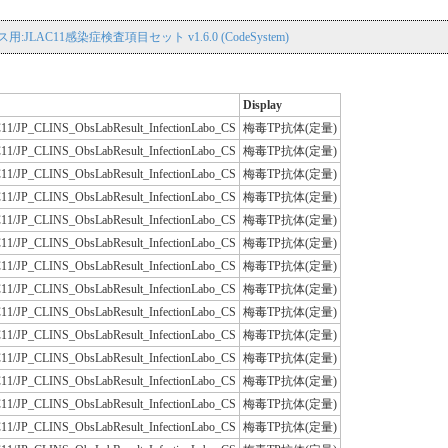
用:JLAC11感染症検査項目セット v1.6.0 (CodeSystem)
Display
/JLAC11/JP_CLINS_ObsLabResult_InfectionLabo_CS
梅毒TP抗体(定量)
/JLAC11/JP_CLINS_ObsLabResult_InfectionLabo_CS
梅毒TP抗体(定量)
/JLAC11/JP_CLINS_ObsLabResult_InfectionLabo_CS
梅毒TP抗体(定量)
/JLAC11/JP_CLINS_ObsLabResult_InfectionLabo_CS
梅毒TP抗体(定量)
/JLAC11/JP_CLINS_ObsLabResult_InfectionLabo_CS
梅毒TP抗体(定量)
/JLAC11/JP_CLINS_ObsLabResult_InfectionLabo_CS
梅毒TP抗体(定量)
/JLAC11/JP_CLINS_ObsLabResult_InfectionLabo_CS
梅毒TP抗体(定量)
/JLAC11/JP_CLINS_ObsLabResult_InfectionLabo_CS
梅毒TP抗体(定量)
/JLAC11/JP_CLINS_ObsLabResult_InfectionLabo_CS
梅毒TP抗体(定量)
/JLAC11/JP_CLINS_ObsLabResult_InfectionLabo_CS
梅毒TP抗体(定量)
/JLAC11/JP_CLINS_ObsLabResult_InfectionLabo_CS
梅毒TP抗体(定量)
/JLAC11/JP_CLINS_ObsLabResult_InfectionLabo_CS
梅毒TP抗体(定量)
/JLAC11/JP_CLINS_ObsLabResult_InfectionLabo_CS
梅毒TP抗体(定量)
/JLAC11/JP_CLINS_ObsLabResult_InfectionLabo_CS
梅毒TP抗体(定量)