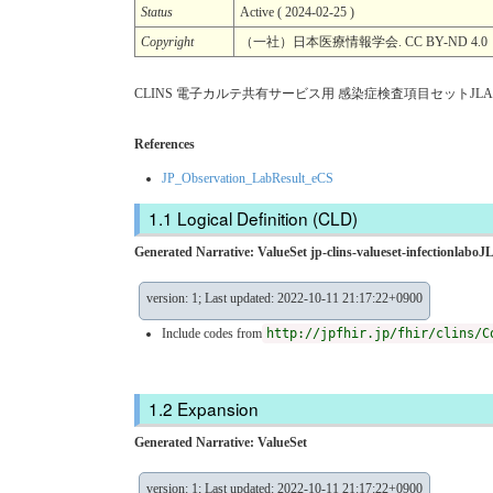
Status
Active ( 2024-02-25 )
Copyright
（一社）日本医療情報学会. CC BY-ND 4.0
CLINS 電子カルテ共有サービス用 感染症検査項目セットJLAC
References
JP_Observation_LabResult_eCS
Logical Definition (CLD)
Generated Narrative: ValueSet jp-clins-valueset-infectionlab
version: 1; Last updated: 2022-10-11 21:17:22+0900
Include codes from
http://jpfhir.jp/fhir/clins/C
Expansion
Generated Narrative: ValueSet
version: 1; Last updated: 2022-10-11 21:17:22+0900