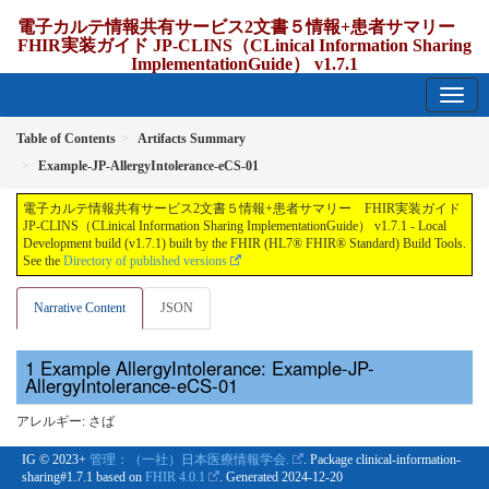
電子カルテ情報共有サービス2文書５情報+患者サマリー
FHIR実装ガイド JP-CLINS（CLinical Information Sharing
ImplementationGuide） v1.7.1
1.7.1 - release Japan
Table of Contents
Artifacts Summary
Example-JP-AllergyIntolerance-eCS-01
電子カルテ情報共有サービス2文書５情報+患者サマリー FHIR実装ガイド
JP-CLINS（CLinical Information Sharing ImplementationGuide） v1.7.1 - Local
Development build (v1.7.1) built by the FHIR (HL7® FHIR® Standard) Build Tools.
See the
Directory of published versions
Narrative Content
JSON
Example AllergyIntolerance: Example-JP-
AllergyIntolerance-eCS-01
アレルギー: さば
IG © 2023+
管理：（一社）日本医療情報学会.
. Package clinical-information-
sharing#1.7.1 based on
FHIR 4.0.1
. Generated
2024-12-20