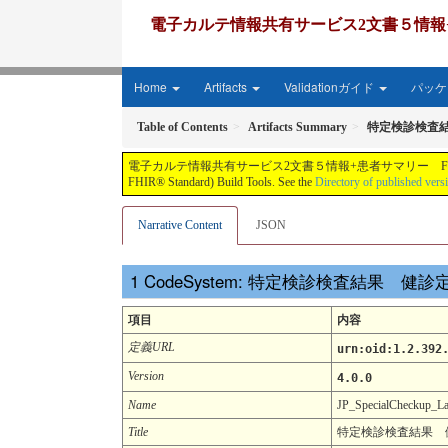
電子カルテ情報共有サービス2文書５情報+患者サマリー FH
Home
Artifacts
Validationガイド
パッケー
Table of Contents
Artifacts Summary
特定検診検査
電子カルテ情報共有サービス2文書５情報+患者サマリー FHIR実装ガイド JP-CLINS（CLi
FHIR® Standard) Build Tools. See the
Directory of published vers
Narrative Content
JSON
CodeSystem: 特定検診検査結果 
項目
内容
定義URL
urn:oid:1.2.392
Version
4.0.0
Name
JP_SpecialCheckup_L
Title
特定検診検査結果 