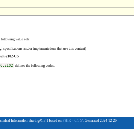
 following value sets:
. specifications and/or implementations that use this content)
sult-2102-CS
.6.2102
defines the following codes:
 clinical-information-sharing#1.7.1 based on
FHIR 4.0.1
. Generated
2024-12-20