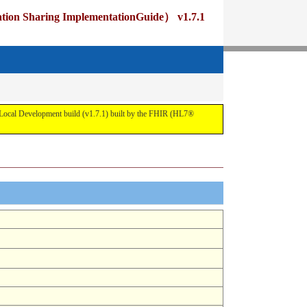
ng ImplementationGuide） v1.7.1
pment build (v1.7.1) built by the FHIR (HL7®