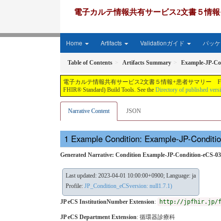
電子カルテ情報共有サービス2文書５情報+患者サマリー FH
Home
Artifacts
Validationガイド
パッケー
Table of Contents
Artifacts Summary
Example-JP-Co
電子カルテ情報共有サービス2文書５情報+患者サマリー FHIR実装ガイド JP-CLINS（CLi
FHIR® Standard) Build Tools. See the
Directory of published vers
Narrative Content
JSON
Example Condition: Example-JP-Conditi
Generated Narrative: Condition Example-JP-Condition-eCS-03
Last updated: 2023-04-01 10:00:00+0900; Language: ja
Profile:
JP_Condition_eCSversion: null1.7.1)
JP eCS InstitutionNumber Extension
:
http://jpfhir.jp/
JP eCS Department Extension
:
循環器診療科