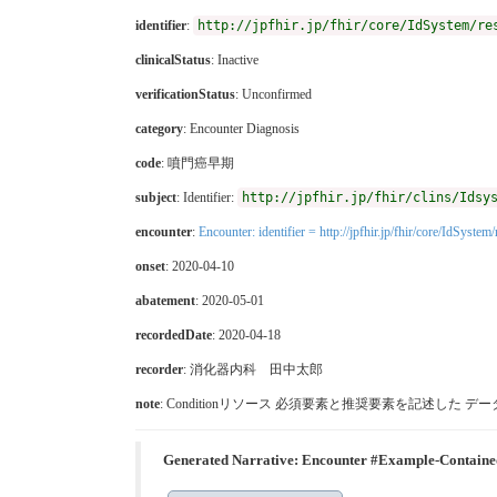
identifier
:
http://jpfhir.jp/fhir/core/IdSystem/re
clinicalStatus
:
Inactive
verificationStatus
:
Unconfirmed
category
:
Encounter Diagnosis
code
:
噴門癌早期
subject
: Identifier:
http://jpfhir.jp/fhir/clins/Idsy
encounter
:
Encounter: identifier = http://jpfhir.jp/fhir/core/IdSy
onset
: 2020-04-10
abatement
: 2020-05-01
recordedDate
: 2020-04-18
recorder
: 消化器内科 田中太郎
note
: Conditionリソース 必須要素と推奨要素を記述
Generated Narrative: Encounter #Example-Contai