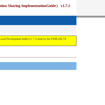
ng ImplementationGuide） v1.7.1
pment build (v1.7.1) built by the FHIR (HL7®