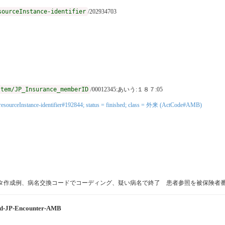
sourceInstance-identifier
/202934703
stem/JP_Insurance_memberID
/00012345:あいう:１８７:05
stem/resourceInstance-identifier#192844; status = finished; class = 外来 (ActCode#AMB)
した データ作成例、病名交換コードでコーディング、疑い病名で終了 患者参照を被保険
ned-JP-Encounter-AMB