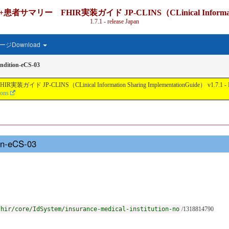
IR実装ガイド JP-CLINS（CLinical Information Shari
1.7.1 - release Japan
ジDownload
ndition-eCS-03
nical Information Sharing ImplementationGuide） v1.7.1 - Local Develo
ions
on-eCS-03
fhir/core/IdSystem/insurance-medical-institution-no
/1318814790