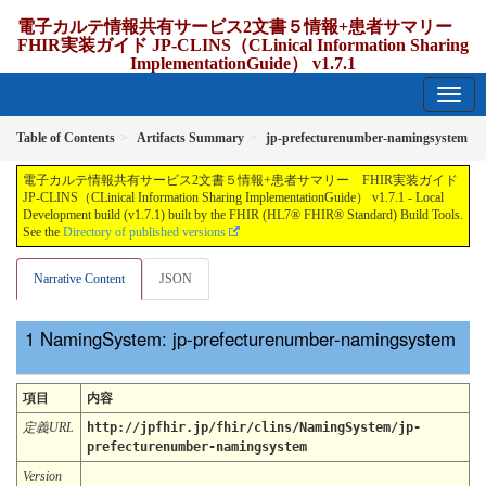
電子カルテ情報共有サービス2文書５情報+患者サマリー
FHIR実装ガイド JP-CLINS（CLinical Information Sharing
ImplementationGuide） v1.7.1
1.7.1 - release Japan
Table of Contents
Artifacts Summary
jp-prefecturenumber-namingsystem
電子カルテ情報共有サービス2文書５情報+患者サマリー FHIR実装ガイド
JP-CLINS（CLinical Information Sharing ImplementationGuide） v1.7.1 - Local
Development build (v1.7.1) built by the FHIR (HL7® FHIR® Standard) Build Tools.
See the
Directory of published versions
Narrative Content
JSON
NamingSystem: jp-prefecturenumber-namingsystem
項目
内容
定義URL
http://jpfhir.jp/fhir/clins/NamingSystem/jp-
prefecturenumber-namingsystem
Version