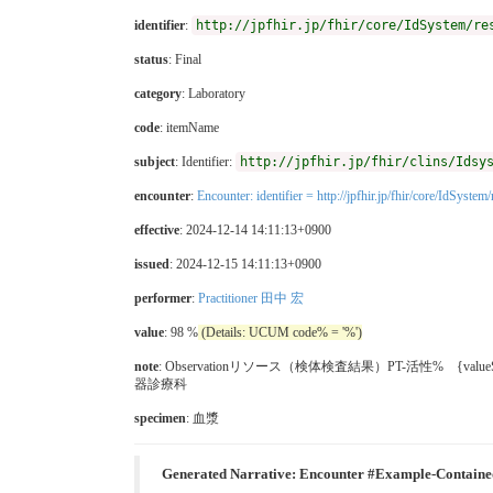
identifier
:
http://jpfhir.jp/fhir/core/IdSystem/re
status
: Final
category
:
Laboratory
code
:
itemName
subject
: Identifier:
http://jpfhir.jp/fhir/clins/Idsy
encounter
:
Encounter: identifier = http://jpfhir.jp/fhir/core/IdSy
effective
: 2024-12-14 14:11:13+0900
issued
: 2024-12-15 14:11:13+0900
performer
:
Practitioner 田中 宏
value
: 98 %
(Details: UCUM code% = '%')
note
: Observationリソース（検体検査結果）PT-活性% {val
器診療科
specimen
: 血漿
Generated Narrative: Encounter #Example-Contai