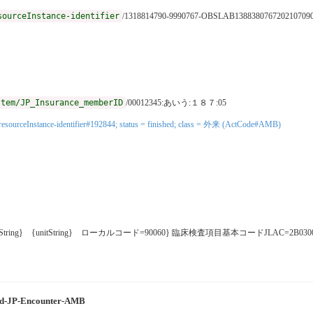
sourceInstance-identifier
/1318814790-9990767-OBSLAB1388380767202107090
stem/JP_Insurance_memberID
/00012345:あいう:１８７:05
stem/resourceInstance-identifier#192844; status = finished; class = 外来 (ActCode#AMB)
ueString} {unitString} ローカルコード=90060} 臨床検査項目基本コードJLAC=
ned-JP-Encounter-AMB