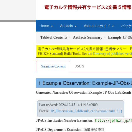
電子カルテ情報共有サービス2文書５情報+患者サマリー FH
Home
Artifacts
Validationガイド
パッケー
Table of Contents
Artifacts Summary
Example-JP-Ob
電子カルテ情報共有サービス2文書５情報+患者サマリー FHIR実装ガイド JP-CLINS（CLi
FHIR® Standard) Build Tools. See the
Directory of published vers
Narrative Content
JSON
Example Observation: Example-JP-Obs
Generated Narrative: Observation Example-JP-Obs-LabResu
Last updated: 2024-12-15 14:11:13+0900
Profile:
JP_Observation_LabResult_eCSversion: null1.7.1)
JP eCS InstitutionNumber Extension
:
http://jpfhir.jp/
JP eCS Department Extension
:
循環器診療科