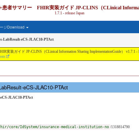
IR実装ガイド JP-CLINS（CLinical Information Shari
1.7.1 - release Japan
ジDownload
s-LabResult-eCS-JLAC10-PTAct
nical Information Sharing ImplementationGuide） v1.7.1 - Local Develo
ions
-LabResult-eCS-JLAC10-PTAct
lt-eCS-JLAC10-PTAct
fhir/core/IdSystem/insurance-medical-institution-no
/1318814790