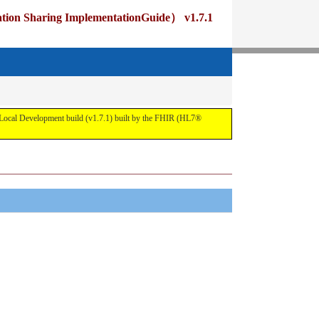
ng ImplementationGuide） v1.7.1
pment build (v1.7.1) built by the FHIR (HL7®