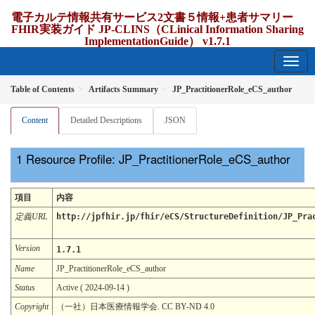
電子カルテ情報共有サービス2文書５情報+患者サマリー
FHIR実装ガイド JP-CLINS（CLinical Information Sharing
ImplementationGuide） v1.7.1
1.7.1 - release Japan
Table of Contents
Artifacts Summary
JP_PractitionerRole_eCS_author
Content
Detailed Descriptions
JSON
Resource Profile: JP_PractitionerRole_eCS_author
項目
内容
定義URL
http://jpfhir.jp/fhir/eCS/StructureDefinition/JP_Pra
Version
1.7.1
Name
JP_PractitionerRole_eCS_author
Status
Active ( 2024-09-14 )
Copyright
（一社）日本医療情報学会. CC BY-ND 4.0