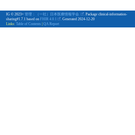
IG © 2023+
管理：（一社）日本医療情報学会.
. Package clinical-information-
sharing#1.7.1 based on
FHIR 4.0.1
. Generated
2024-12-20
Links:
Table of Contents
|
QA Report