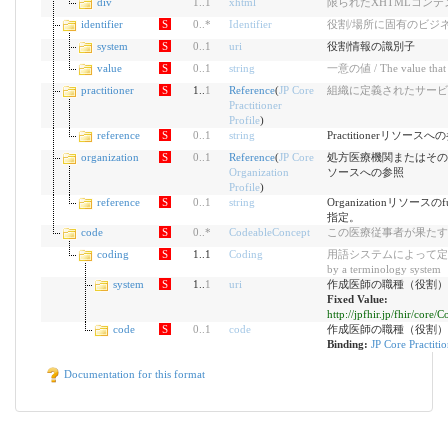
div
1
..
1
xhtml
限られたXHTMLコンテンツ / L
identifier
S
0
..
*
Identifier
役割/場所に固有のビジ
system
S
0
..
1
uri
役割情報の識別子
value
S
0
..
1
string
一意の値 / The value that 
practitioner
S
1..
1
Reference
(
JP Core
組織に定義されたサービ
Practitioner
Profile
)
reference
S
0
..
1
string
Practitionerリソースへ
organization
S
0
..
1
Reference
(
JP Core
処方医療機関またはそのの診
Organization
ソースへの参照
Profile
)
reference
S
0
..
1
string
Organizationリソース
指定。
code
S
0
..
*
CodeableConcept
この医療従事者が果たす
coding
S
1..1
Coding
用語システムによって定義され
by a terminology system
system
S
1..
1
uri
作成医師の職種（役割）
Fixed Value:
http://jpfhir.jp/fhir/core
code
S
0
..
1
code
作成医師の職種（役割）
Binding:
JP Core Practiti
Documentation for this format