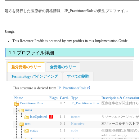
処方を発行した医療者の資格情報 JP_PractitionerRole の派生プロファイル
Usage:
This Resource Profile is not used by any profiles in this Implementation Guide
プロファイル詳細
差分要素のツリー
全要素のツリー
Terminology バインディング
すべての制約
This structure is derived from
JP_PractitionerRole
Name
Flags
Card.
Type
Description & Constraint
PractitionerRole
0
..
*
JP_PractitionerRole
医療従事者が関連付けら
meta
lastUpdated
S
1..
1
instant
リソースのバージョンが
text
0
..
1
Narrative
本リソースをテキストで
status
1
..
1
code
生成|拡張機能|追加|空の / gener
additional | empty