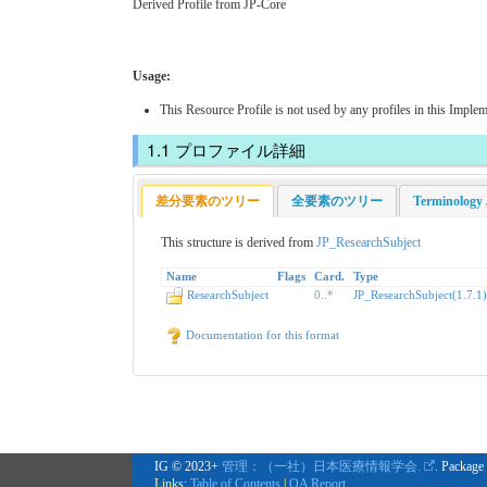
Derived Profile from JP-Core
Usage:
This Resource Profile is not used by any profiles in this Imple
プロファイル詳細
差分要素のツリー
全要素のツリー
Terminol
This structure is derived from
JP_ResearchSubject
Name
Flags
Card.
Type
ResearchSubject
0
..
*
JP_ResearchSubject(1.7.1)
Documentation for this format
IG © 2023+
管理：（一社）日本医療情報学会.
. Package
Links:
Table of Contents
|
QA Report