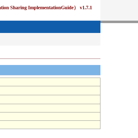
ng ImplementationGuide） v1.7.1