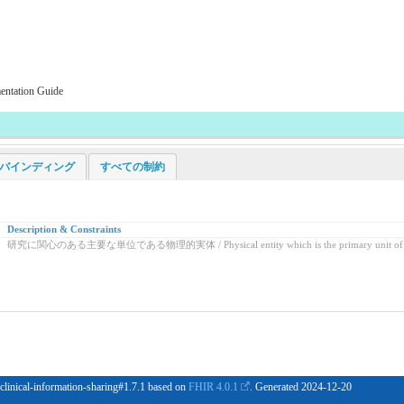
mentation Guide
ogy バインディング
すべての制約
Description & Constraints
研究に関心のある主要な単位である物理的実体 / Physical entity which is the primary unit of inter
 clinical-information-sharing#1.7.1 based on
FHIR 4.0.1
. Generated
2024-12-20