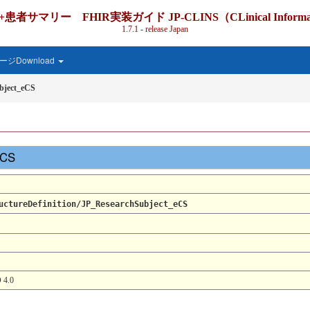
IR実装ガイド JP-CLINS（CLinical Information Shari
1.7.1 - release Japan
ジDownload
bject_eCS
_eCS
uctureDefinition/JP_ResearchSubject_eCS
4.0