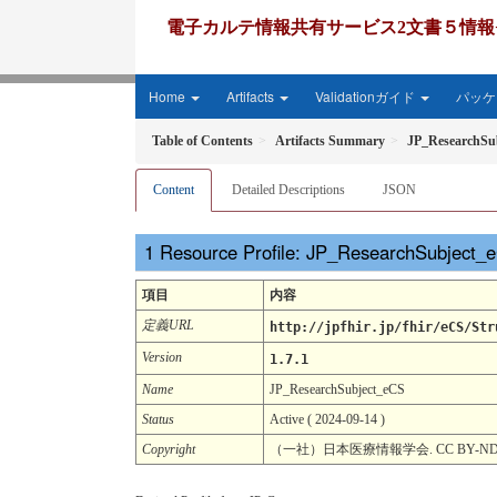
電子カルテ情報共有サービス2文書５情報+患者サマリー FH
Home
Artifacts
Validationガイド
パッケー
Table of Contents
Artifacts Summary
JP_ResearchSu
Content
Detailed Descriptions
JSON
Resource Profile: JP_ResearchSubject
項目
内容
定義URL
http://jpfhir.jp/fhir/eCS/Str
Version
1.7.1
Name
JP_ResearchSubject_eCS
Status
Active ( 2024-09-14 )
Copyright
（一社）日本医療情報学会. CC BY-ND 